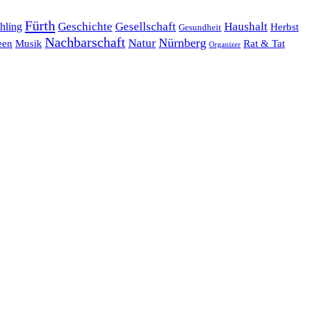
Fürth
hling
Geschichte
Gesellschaft
Haushalt
Herbst
Gesundheit
Nachbarschaft
Nürnberg
Natur
een
Musik
Rat & Tat
Organizer