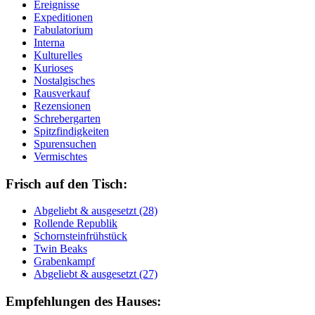
Ereignisse
Expeditionen
Fabulatorium
Interna
Kulturelles
Kurioses
Nostalgisches
Rausverkauf
Rezensionen
Schrebergarten
Spitzfindigkeiten
Spurensuchen
Vermischtes
Frisch auf den Tisch:
Ab­ge­liebt & aus­ge­setzt (28)
Rol­len­de Re­pu­blik
Schorn­stein­früh­stück
Twin Beaks
Gra­ben­kampf
Ab­ge­liebt & aus­ge­setzt (27)
Empfehlungen des Hauses: