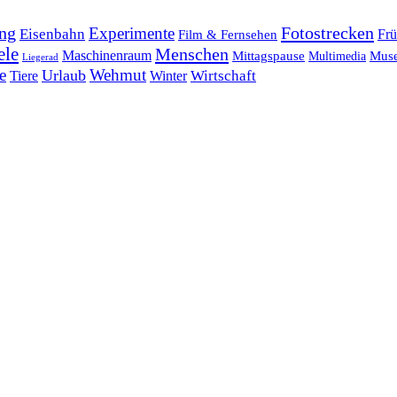
ng
Fotostrecken
Experimente
Eisenbahn
Frü
Film & Fernsehen
ele
Menschen
Maschinenraum
Mittagspause
Mus
Multimedia
Liegerad
e
Wehmut
Urlaub
Tiere
Wirtschaft
Winter