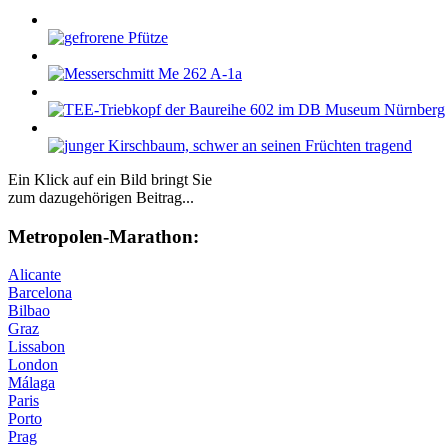
Ein Klick auf ein Bild bringt Sie
zum dazugehörigen Beitrag...
Me­tro­po­len-Ma­ra­thon:
Alicante
Barcelona
Bilbao
Graz
Lissabon
London
Málaga
Paris
Porto
Prag