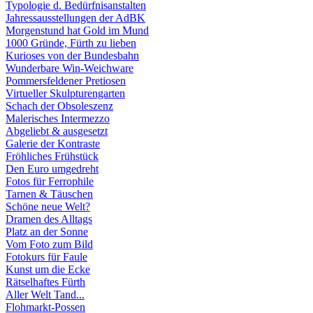
Typologie d. Bedürfnisanstalten
Jahressausstellungen der AdBK
Morgenstund hat Gold im Mund
1000 Gründe, Fürth zu lieben
Kurioses von der Bundesbahn
Wunderbare Win-Weichware
Pommersfeldener Pretiosen
Virtueller Skulpturengarten
Schach der Obsoleszenz
Malerisches Intermezzo
Abgeliebt & ausgesetzt
Galerie der Kontraste
Fröhliches Frühstück
Den Euro umgedreht
Fotos für Ferrophile
Tarnen & Täuschen
Schöne neue Welt?
Dramen des Alltags
Platz an der Sonne
Vom Foto zum Bild
Fotokurs für Faule
Kunst um die Ecke
Rätselhaftes Fürth
Aller Welt Tand...
Flohmarkt-Possen