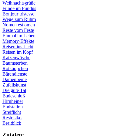
Weihnachtsgrüße
Funde im Fundus
Bonjour tristesse
Wege zum Ruhm
Nomen est omen
Reste vom Feste
Einmal im Leben
Memory-Effekte
Reisen ins Licht
Reisen im Kopf
Katzenwäsche
Baumsterben
Rotkäppchen
Bärendienste
Damenbeine
Zufallskunst
Die gute Tat
Badeschluß
Hirnheiner
Endstation
Streiflicht
Restrisiko
Breitblick
Zu­ta­ten: