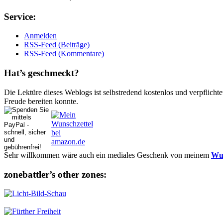
Ser­vice:
Anmelden
RSS-Feed (Beiträge)
RSS-Feed (Kommentare)
Hat’s ge­schmeckt?
Die Lektüre dieses Weblogs ist selbstredend kostenlos und ver­pflich­te
Freude bereiten konnte.
Sehr willkommen wäre auch ein mediales Geschenk von meinem
Wun
zonebattler’s other zo­nes: