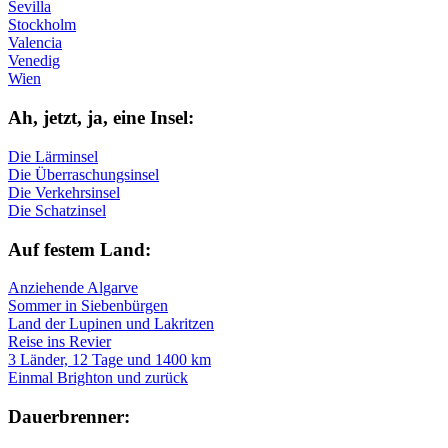
Sevilla
Stockholm
Valencia
Venedig
Wien
Ah, jetzt, ja, ei­ne In­sel:
Die Lärminsel
Die Überraschungsinsel
Die Verkehrsinsel
Die Schatzinsel
Auf fe­stem Land:
Anziehende Algarve
Sommer in Siebenbürgen
Land der Lupinen und Lakritzen
Reise ins Revier
3 Länder, 12 Tage und 1400 km
Einmal Brighton und zurück
Dau­er­bren­ner: