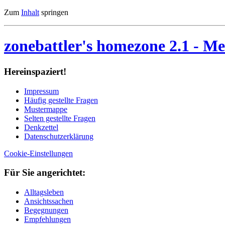
Zum
Inhalt
springen
zonebattler's homezone 2.1
- Me
Her­ein­spa­ziert!
Im­pres­sum
Häu­fig ge­stell­te Fra­gen
Mu­ster­map­pe
Sel­ten ge­stell­te Fra­gen
Denk­zet­tel
Da­ten­schutz­er­klä­rung
Cookie-Einstellungen
Für Sie an­ge­rich­tet:
Alltagsleben
Ansichtssachen
Begegnungen
Empfehlungen