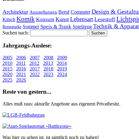
Design & Gestaltu
Architektur
Beruf
Computer
Ausstellungen
Lichtspi
Komik
Lebensart
Kunst
Lesestoff
Konsum
Kitsch
Technik & Apparat
Speis & Trank
Sommer
Spielzeug
Renngurke
Suchen nach:
Jahr­gangs-Aus­le­se:
2005
2006
2007
2008
2009
2010
2011
2012
2013
2014
2015
2016
2017
2018
2019
2020
2021
2022
2023
2024
2025
2026
Re­ste von ge­stern...
Alles muß raus: aktuelle An­ge­bo­te aus eigenem Privatbesitz.
Was hier zu sehen ist, ist sämt­lich noch zu haben!