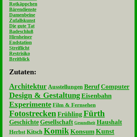
Rotkäppchen
Bärendienste
Damenbeine
Zufallskunst
Die gute Tat
Badeschluß
Hirnheiner
Endstation
Streiflicht
Restrisiko
Breitblick
Zu­ta­ten:
Architektur
Beruf
Computer
Ausstellungen
Design & Gestaltung
Eisenbahn
Experimente
Film & Fernsehen
Fotostrecken
Fürth
Frühling
Geschichte
Gesellschaft
Haushalt
Gesundheit
Komik
Kunst
Konsum
Kitsch
Herbst