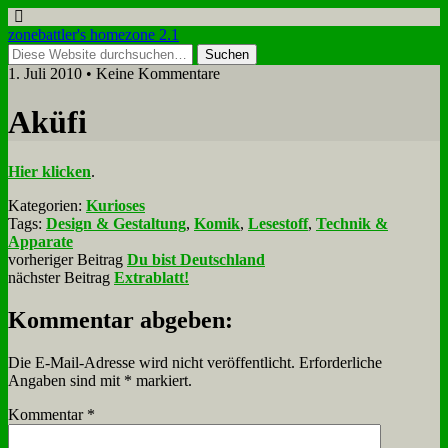
zonebattler's homezone 2.1
1. Juli 2010 • Keine Kommentare
Akü­fi
Hier klicken
.
Kategorien:
Kurioses
Tags:
Design & Gestaltung
,
Komik
,
Lesestoff
,
Technik &
Apparate
vorheriger Beitrag
Du bist Deutschland
nächster Beitrag
Extrablatt!
Kommentar abgeben:
Die E-Mail-Adresse wird nicht veröffentlicht.
Erforderliche
Angaben sind mit
*
markiert.
Kommentar
*