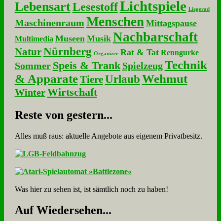
Lichtspiele
Lebensart
Lesestoff
Liegerad
Menschen
Maschinenraum
Mittagspause
Nachbarschaft
Museen
Musik
Multimedia
Nürnberg
Natur
Rat & Tat
Renngurke
Organizer
Technik
Speis & Trank
Sommer
Spielzeug
& Apparate
Wehmut
Urlaub
Tiere
Wirtschaft
Winter
Re­ste von ge­stern...
Alles muß raus: aktuelle An­ge­bo­te aus eigenem Privatbesitz.
Was hier zu sehen ist, ist sämt­lich noch zu haben!
Auf Wie­der­se­hen...