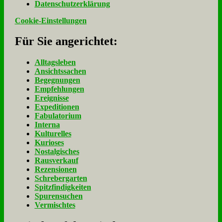
Da­ten­schutz­er­klä­rung
Cookie-Einstellungen
Für Sie an­ge­rich­tet:
Alltagsleben
Ansichtssachen
Begegnungen
Empfehlungen
Ereignisse
Expeditionen
Fabulatorium
Interna
Kulturelles
Kurioses
Nostalgisches
Rausverkauf
Rezensionen
Schrebergarten
Spitzfindigkeiten
Spurensuchen
Vermischtes