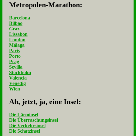
Me­tro­po­len-Ma­ra­thon:
Barcelona
Bilbao
Graz
Lissabon
London
Málaga
Paris
Porto
Prag
Sevilla
Stockholm
Valencia
Venedig
Wien
Ah, jetzt, ja, ei­ne In­sel:
Die Lärminsel
Die Überraschungsinsel
Die Verkehrsinsel
Die Schatzinsel