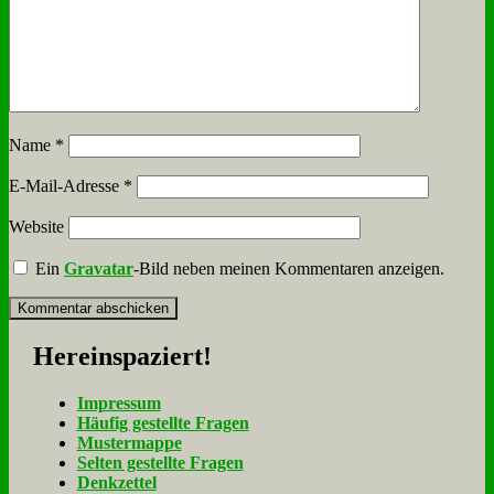
Name
*
E-Mail-Adresse
*
Website
Ein
Gravatar
-Bild neben meinen Kommentaren anzeigen.
Her­ein­spa­ziert!
Im­pres­sum
Häu­fig ge­stell­te Fra­gen
Mu­ster­map­pe
Sel­ten ge­stell­te Fra­gen
Denk­zet­tel