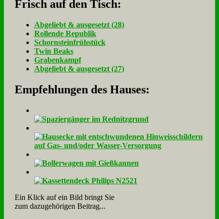
Frisch auf den Tisch:
Ab­ge­liebt & aus­ge­setzt (28)
Rol­len­de Re­pu­blik
Schorn­stein­früh­stück
Twin Beaks
Gra­ben­kampf
Ab­ge­liebt & aus­ge­setzt (27)
Empfehlungen des Hauses:
Ein Klick auf ein Bild bringt Sie
zum dazugehörigen Beitrag...