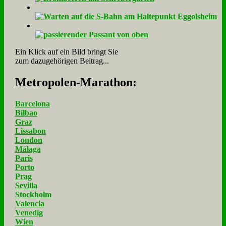
Ein Klick auf ein Bild bringt Sie
zum dazugehörigen Beitrag...
Me­tro­po­len-Ma­ra­thon:
Barcelona
Bilbao
Graz
Lissabon
London
Málaga
Paris
Porto
Prag
Sevilla
Stockholm
Valencia
Venedig
Wien