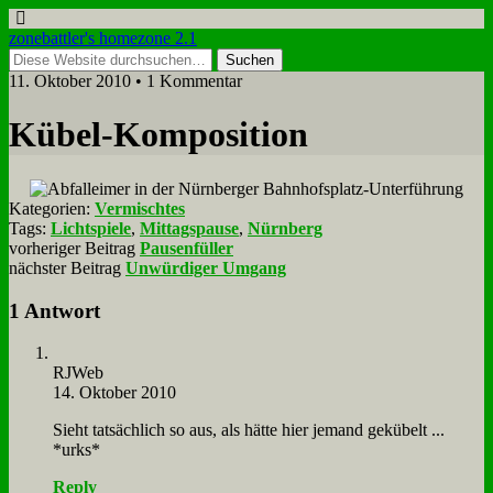
zonebattler's homezone 2.1
11. Oktober 2010 • 1 Kommentar
Kü­bel-Kom­po­si­ti­on
Kategorien:
Vermischtes
Tags:
Lichtspiele
,
Mittagspause
,
Nürnberg
vorheriger Beitrag
Pausenfüller
nächster Beitrag
Unwürdiger Umgang
1 Antwort
RJ­Web
14. Oktober 2010
Sieht tat­säch­lich so aus, als hät­te hier je­mand ge­kü­belt ...
*urks*
Reply