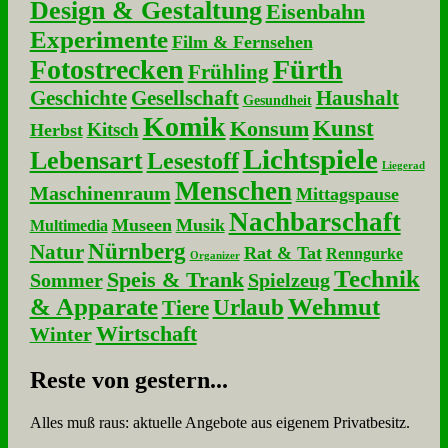
Design & Gestaltung
Eisenbahn
Experimente
Film & Fernsehen
Fotostrecken
Fürth
Frühling
Geschichte
Gesellschaft
Haushalt
Gesundheit
Komik
Kunst
Konsum
Kitsch
Herbst
Lichtspiele
Lebensart
Lesestoff
Liegerad
Menschen
Maschinenraum
Mittagspause
Nachbarschaft
Museen
Musik
Multimedia
Nürnberg
Natur
Rat & Tat
Renngurke
Organizer
Technik
Speis & Trank
Sommer
Spielzeug
& Apparate
Wehmut
Urlaub
Tiere
Wirtschaft
Winter
Re­ste von ge­stern...
Alles muß raus: aktuelle An­ge­bo­te aus eigenem Privatbesitz.