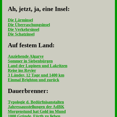
Ah, jetzt, ja, ei­ne In­sel:
Die Lärminsel
Die Überraschungsinsel
Die Verkehrsinsel
Die Schatzinsel
Auf fe­stem Land:
Anziehende Algarve
Sommer in Siebenbürgen
Land der Lupinen und Lakritzen
Reise ins Revier
3 Länder, 12 Tage und 1400 km
Einmal Brighton und zurück
Dau­er­bren­ner:
Typologie d. Bedürfnisanstalten
Jahressausstellungen der AdBK
Morgenstund hat Gold im Mund
1000 Gründe, Fürth zu lieben