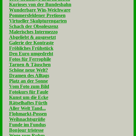
Kurioses von der Bundesbahn
Wunderbare Win-Weichware
Pommersfeldener Pretiosen
Virtueller Skulpturengarten
Schach der Obsoleszenz
Malerisches Intermezzo
Abgeliebt & ausgesetzt
Galerie der Kontraste
Fröhliches Frühstück
Den Euro umgedreht
Fotos für Ferrophile
Tarnen & Täuschen
Schöne neue Welt?
Dramen des Alltags
Platz an der Sonne
Vom Foto zum Bild
Fotokurs für Faule
Kunst um die Ecke
Rätselhaftes Fürth
Aller Welt Tand...
Flohmarkt-Possen
Weihnachtsgrüße
Funde im Fundus
Bonjour tristesse
Wege zum Ruhm