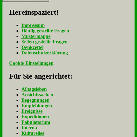
Her­ein­spa­ziert!
Im­pres­sum
Häu­fig ge­stell­te Fra­gen
Mu­ster­map­pe
Sel­ten ge­stell­te Fra­gen
Denk­zet­tel
Da­ten­schutz­er­klä­rung
Cookie-Einstellungen
Für Sie an­ge­rich­tet:
Alltagsleben
Ansichtssachen
Begegnungen
Empfehlungen
Ereignisse
Expeditionen
Fabulatorium
Interna
Kulturelles