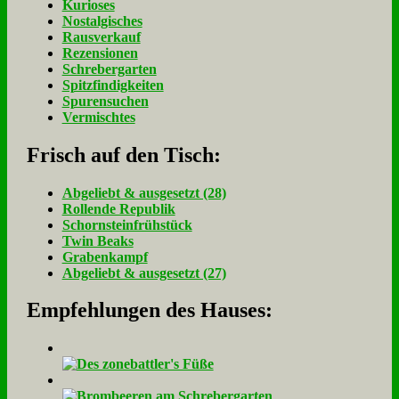
Kurioses
Nostalgisches
Rausverkauf
Rezensionen
Schrebergarten
Spitzfindigkeiten
Spurensuchen
Vermischtes
Frisch auf den Tisch:
Ab­ge­liebt & aus­ge­setzt (28)
Rol­len­de Re­pu­blik
Schorn­stein­früh­stück
Twin Beaks
Gra­ben­kampf
Ab­ge­liebt & aus­ge­setzt (27)
Empfehlungen des Hauses: