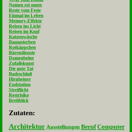
Nomen est omen
Reste vom Feste
Einmal im Leben
Memory-Effekte
Reisen ins Licht
Reisen im Kopf
Katzenwäsche
Baumsterben
Rotkäppchen
Bärendienste
Damenbeine
Zufallskunst
Die gute Tat
Badeschluß
Hirnheiner
Endstation
Streiflicht
Restrisiko
Breitblick
Zu­ta­ten:
Architektur
Beruf
Computer
Ausstellungen