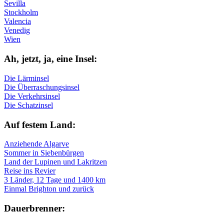
Sevilla
Stockholm
Valencia
Venedig
Wien
Ah, jetzt, ja, ei­ne In­sel:
Die Lärminsel
Die Überraschungsinsel
Die Verkehrsinsel
Die Schatzinsel
Auf fe­stem Land:
Anziehende Algarve
Sommer in Siebenbürgen
Land der Lupinen und Lakritzen
Reise ins Revier
3 Länder, 12 Tage und 1400 km
Einmal Brighton und zurück
Dau­er­bren­ner: