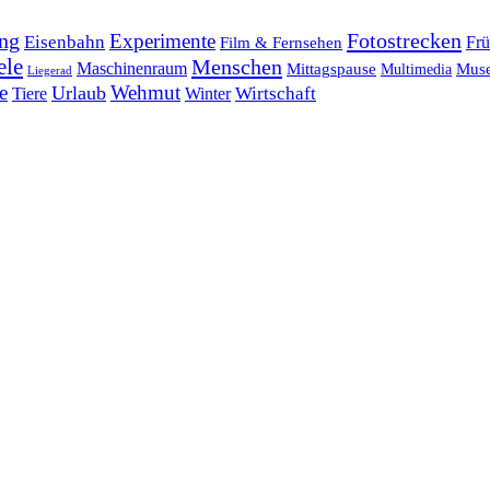
ng
Fotostrecken
Experimente
Eisenbahn
Frü
Film & Fernsehen
ele
Menschen
Maschinenraum
Mittagspause
Mus
Multimedia
Liegerad
e
Wehmut
Urlaub
Tiere
Wirtschaft
Winter