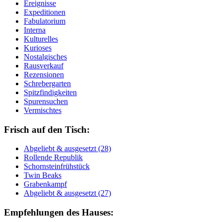
Ereignisse
Expeditionen
Fabulatorium
Interna
Kulturelles
Kurioses
Nostalgisches
Rausverkauf
Rezensionen
Schrebergarten
Spitzfindigkeiten
Spurensuchen
Vermischtes
Frisch auf den Tisch:
Ab­ge­liebt & aus­ge­setzt (28)
Rol­len­de Re­pu­blik
Schorn­stein­früh­stück
Twin Beaks
Gra­ben­kampf
Ab­ge­liebt & aus­ge­setzt (27)
Empfehlungen des Hauses: