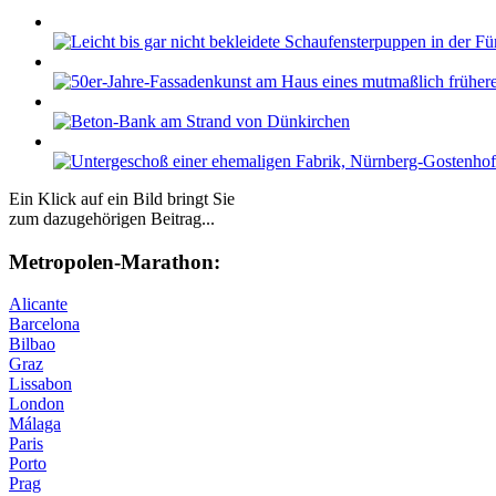
Ein Klick auf ein Bild bringt Sie
zum dazugehörigen Beitrag...
Me­tro­po­len-Ma­ra­thon:
Alicante
Barcelona
Bilbao
Graz
Lissabon
London
Málaga
Paris
Porto
Prag