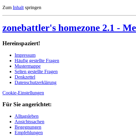
Zum
Inhalt
springen
zonebattler's homezone 2.1
- Me
Her­ein­spa­ziert!
Im­pres­sum
Häu­fig ge­stell­te Fra­gen
Mu­ster­map­pe
Sel­ten ge­stell­te Fra­gen
Denk­zet­tel
Da­ten­schutz­er­klä­rung
Cookie-Einstellungen
Für Sie an­ge­rich­tet:
Alltagsleben
Ansichtssachen
Begegnungen
Empfehlungen