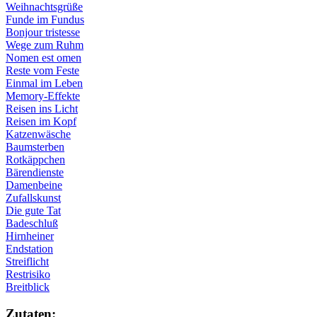
Weihnachtsgrüße
Funde im Fundus
Bonjour tristesse
Wege zum Ruhm
Nomen est omen
Reste vom Feste
Einmal im Leben
Memory-Effekte
Reisen ins Licht
Reisen im Kopf
Katzenwäsche
Baumsterben
Rotkäppchen
Bärendienste
Damenbeine
Zufallskunst
Die gute Tat
Badeschluß
Hirnheiner
Endstation
Streiflicht
Restrisiko
Breitblick
Zu­ta­ten: