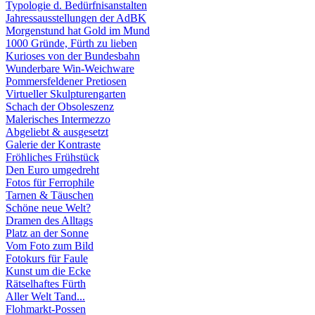
Typologie d. Bedürfnisanstalten
Jahressausstellungen der AdBK
Morgenstund hat Gold im Mund
1000 Gründe, Fürth zu lieben
Kurioses von der Bundesbahn
Wunderbare Win-Weichware
Pommersfeldener Pretiosen
Virtueller Skulpturengarten
Schach der Obsoleszenz
Malerisches Intermezzo
Abgeliebt & ausgesetzt
Galerie der Kontraste
Fröhliches Frühstück
Den Euro umgedreht
Fotos für Ferrophile
Tarnen & Täuschen
Schöne neue Welt?
Dramen des Alltags
Platz an der Sonne
Vom Foto zum Bild
Fotokurs für Faule
Kunst um die Ecke
Rätselhaftes Fürth
Aller Welt Tand...
Flohmarkt-Possen