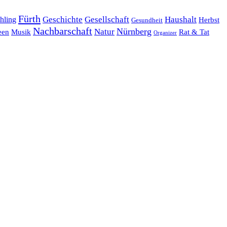
Fürth
hling
Geschichte
Gesellschaft
Haushalt
Herbst
Gesundheit
Nachbarschaft
Nürnberg
Natur
een
Musik
Rat & Tat
Organizer