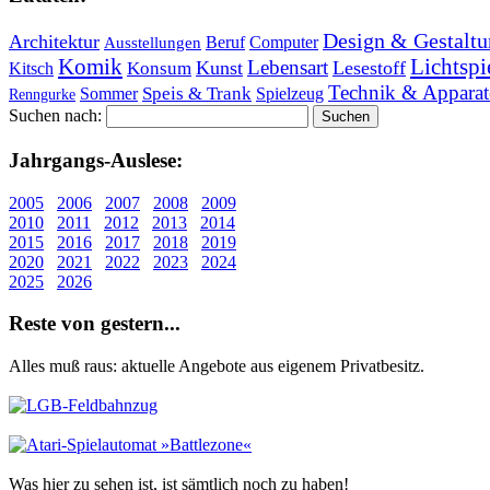
Design & Gestaltu
Architektur
Beruf
Computer
Ausstellungen
Lichtspi
Komik
Lebensart
Kunst
Lesestoff
Konsum
Kitsch
Technik & Apparat
Speis & Trank
Sommer
Spielzeug
Renngurke
Suchen nach:
Jahr­gangs-Aus­le­se:
2005
2006
2007
2008
2009
2010
2011
2012
2013
2014
2015
2016
2017
2018
2019
2020
2021
2022
2023
2024
2025
2026
Re­ste von ge­stern...
Alles muß raus: aktuelle An­ge­bo­te aus eigenem Privatbesitz.
Was hier zu sehen ist, ist sämt­lich noch zu haben!