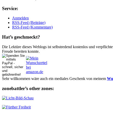
Ser­vice:
Anmelden
RSS-Feed (Beiträge)
RSS-Feed (Kommentare)
Hat’s ge­schmeckt?
Die Lektüre dieses Weblogs ist selbstredend kostenlos und ver­pflich­te
Freude bereiten konnte.
Sehr willkommen wäre auch ein mediales Geschenk von meinem
Wun
zonebattler’s other zo­nes: