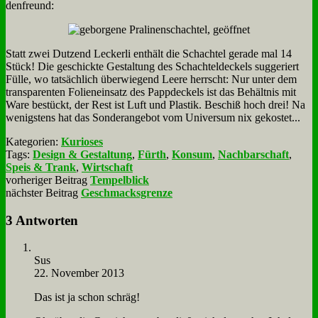
den­freund:
Statt zwei Dut­zend Lecker­li ent­hält die Schach­tel ge­ra­de mal 14
Stück! Die ge­schick­te Ge­stal­tung des Schach­tel­deckels sug­ge­riert
Fül­le, wo tat­säch­lich über­wie­gend Lee­re herrscht: Nur un­ter dem
trans­pa­ren­ten Fo­li­en­ein­satz des Papp­deckels ist das Be­hält­nis mit
Wa­re be­stückt, der Rest ist Luft und Pla­stik. Be­schiß hoch drei! Na
we­nig­stens hat das Son­der­an­ge­bot vom Uni­ver­sum nix ge­ko­stet...
Kategorien:
Kurioses
Tags:
Design & Gestaltung
,
Fürth
,
Konsum
,
Nachbarschaft
,
Speis & Trank
,
Wirtschaft
vorheriger Beitrag
Tempelblick
nächster Beitrag
Geschmacksgrenze
3 Antworten
Sus
22. November 2013
Das ist ja schon schräg!