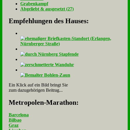
Gra­ben­kampf
Ab­ge­liebt & aus­ge­setzt (27)
Empfehlungen des Hauses:
Ein Klick auf ein Bild bringt Sie
zum dazugehörigen Beitrag...
Me­tro­po­len-Ma­ra­thon:
Barcelona
Bilbao
Graz