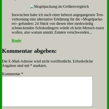
In­zwi­schen ha­be ich nach ei­ner be­herzt an­ge­gan­ge­nen Test­
ver­ko­stung ei­ne al­ter­na­ti­ve Er­klä­rung für die »Mo­gel­packe­
rei« ge­fun­den: 24 Stück von die­sen eher merk­wür­dig
schmecken­den Scho­ko­din­gern wür­de eh kein Mensch es­sen
wol­len, al­so war­um un­nütz Zu­ta­ten ver­schwen­den...
Reply
Kommentar abgeben:
Die E-Mail-Adresse wird nicht veröffentlicht.
Erforderliche
Angaben sind mit
*
markiert.
Kommentar
*