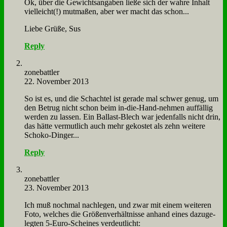
Ok, über die Ge­wichts­an­ga­ben lie­ße sich der wah­re In­halt
viel­leicht(!) mut­ma­ßen, aber wer macht das schon...
Lie­be Grü­ße, Sus
Reply
zone­batt­ler
22. November 2013
So ist es, und die Schach­tel ist ge­ra­de mal schwer ge­nug, um
den Be­trug nicht schon beim in-die-Hand-neh­men auf­fäl­lig
wer­den zu las­sen. Ein Bal­last-Blech war je­den­falls nicht drin,
das hät­te ver­mut­lich auch mehr ge­ko­stet als zehn wei­te­re
Scho­ko-Din­ger...
Reply
zone­batt­ler
23. November 2013
Ich muß noch­mal nach­le­gen, und zwar mit ei­nem wei­te­ren
Fo­to, wel­ches die Grö­ßen­ver­hält­nis­se an­hand ei­nes da­zu­ge­
leg­ten 5‑­Eu­ro-Schei­nes ver­deut­licht: