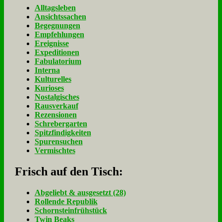
Alltagsleben
Ansichtssachen
Begegnungen
Empfehlungen
Ereignisse
Expeditionen
Fabulatorium
Interna
Kulturelles
Kurioses
Nostalgisches
Rausverkauf
Rezensionen
Schrebergarten
Spitzfindigkeiten
Spurensuchen
Vermischtes
Frisch auf den Tisch:
Ab­ge­liebt & aus­ge­setzt (28)
Rol­len­de Re­pu­blik
Schorn­stein­früh­stück
Twin Beaks