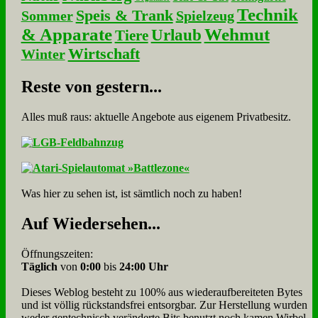
Technik
Speis & Trank
Sommer
Spielzeug
& Apparate
Wehmut
Urlaub
Tiere
Wirtschaft
Winter
Re­ste von ge­stern...
Alles muß raus: aktuelle An­ge­bo­te aus eigenem Privatbesitz.
Was hier zu sehen ist, ist sämt­lich noch zu haben!
Auf Wie­der­se­hen...
Öffnungszeiten:
Täglich
von
0:00
bis
24:00 Uhr
Dieses Weblog besteht zu 100% aus wie­der­auf­bereite­ten Bytes
und ist völlig rück­stands­frei ent­sorg­bar. Zur Herstellung wurden
weder gen­tech­nisch veränderte Bits benutzt noch kamen Wir­bel­