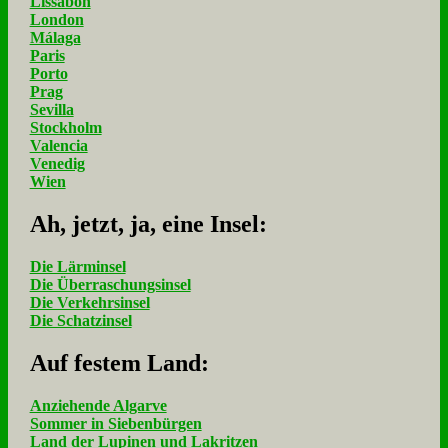
Lissabon
London
Málaga
Paris
Porto
Prag
Sevilla
Stockholm
Valencia
Venedig
Wien
Ah, jetzt, ja, ei­ne In­sel:
Die Lärminsel
Die Überraschungsinsel
Die Verkehrsinsel
Die Schatzinsel
Auf fe­stem Land:
Anziehende Algarve
Sommer in Siebenbürgen
Land der Lupinen und Lakritzen