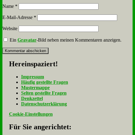
Name
*
E-Mail-Adresse
*
Website
Ein
Gravatar
-Bild neben meinen Kommentaren anzeigen.
Her­ein­spa­ziert!
Im­pres­sum
Häu­fig ge­stell­te Fra­gen
Mu­ster­map­pe
Sel­ten ge­stell­te Fra­gen
Denk­zet­tel
Da­ten­schutz­er­klä­rung
Cookie-Einstellungen
Für Sie an­ge­rich­tet: