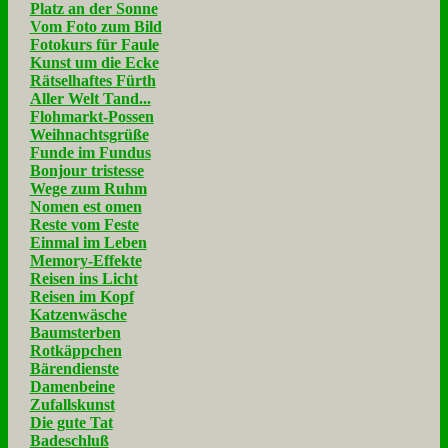
Platz an der Sonne
Vom Foto zum Bild
Fotokurs für Faule
Kunst um die Ecke
Rätselhaftes Fürth
Aller Welt Tand...
Flohmarkt-Possen
Weihnachtsgrüße
Funde im Fundus
Bonjour tristesse
Wege zum Ruhm
Nomen est omen
Reste vom Feste
Einmal im Leben
Memory-Effekte
Reisen ins Licht
Reisen im Kopf
Katzenwäsche
Baumsterben
Rotkäppchen
Bärendienste
Damenbeine
Zufallskunst
Die gute Tat
Badeschluß