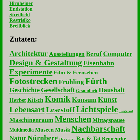
Hirnheiner
Endstation
Streiflicht
Restrisiko
Breitblick
Zu­ta­ten:
Architektur
Beruf
Computer
Ausstellungen
Design & Gestaltung
Eisenbahn
Experimente
Film & Fernsehen
Fotostrecken
Fürth
Frühling
Geschichte
Gesellschaft
Haushalt
Gesundheit
Komik
Kunst
Konsum
Kitsch
Herbst
Lichtspiele
Lebensart
Lesestoff
Liegerad
Menschen
Maschinenraum
Mittagspause
Nachbarschaft
Museen
Musik
Multimedia
Nürnberg
Natur
Rat & Tat
Renngurke
Organizer