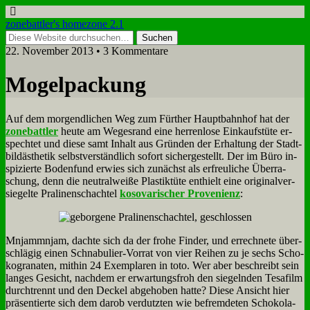
zonebattler's homezone 2.1
22. November 2013 • 3 Kommentare
Mo­gel­packung
Auf dem mor­gend­li­chen Weg zum Für­ther Haupt­bahn­hof hat der
zone­batt­ler
heu­te am We­ges­rand ei­ne her­ren­lo­se Ein­kaufs­tü­te er­
spech­tet und die­se samt In­halt aus Grün­den der Er­hal­tung der Stadt­
bild­äs­the­tik selbst­ver­ständ­lich so­fort si­cher­ge­stellt. Der im Bü­ro in­
spi­zier­te Bo­den­fund er­wies sich zu­nächst als er­freu­li­che Über­ra­
schung, denn die neu­tral­wei­ße Pla­stik­tü­te ent­hielt ei­ne ori­gi­nal­ver­
sie­gel­te Pra­li­nen­schach­tel
ko­so­va­ri­scher Pro­ve­ni­enz
:
Mnjammnjam, dach­te sich da der fro­he Fin­der, und er­rech­ne­te über­
schlä­gig ei­nen Schna­bu­lier-Vor­rat von vier Rei­hen zu je sechs Scho­
ko­gra­na­ten, mit­hin 24 Ex­em­pla­ren in to­to. Wer aber be­schreibt sein
lan­ges Ge­sicht, nach­dem er er­war­tungs­froh den sie­geln­den Te­sa­film
durch­trennt und den Deckel ab­ge­ho­ben hat­te? Die­se An­sicht hier
prä­sen­tier­te sich dem dar­ob ver­dutz­ten wie be­frem­de­ten Scho­ko­la­