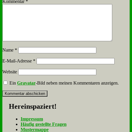
Kommentar
*
Name
*
E-Mail-Adresse
*
Website
Ein
Gravatar
-Bild neben meinen Kommentaren anzeigen.
Her­ein­spa­ziert!
Im­pres­sum
Häu­fig ge­stell­te Fra­gen
Mu­ster­map­pe