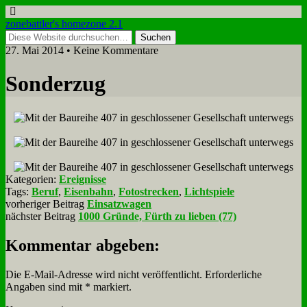
zonebattler's homezone 2.1
27. Mai 2014 • Keine Kommentare
Son­der­zug
Kategorien:
Ereignisse
Tags:
Beruf
,
Eisenbahn
,
Fotostrecken
,
Lichtspiele
vorheriger Beitrag
Einsatzwagen
nächster Beitrag
1000 Gründe, Fürth zu lieben (77)
Kommentar abgeben:
Die E-Mail-Adresse wird nicht veröffentlicht.
Erforderliche
Angaben sind mit
*
markiert.