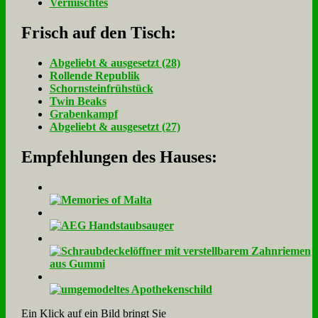
Vermischtes
Frisch auf den Tisch:
Ab­ge­liebt & aus­ge­setzt (28)
Rol­len­de Re­pu­blik
Schorn­stein­früh­stück
Twin Beaks
Gra­ben­kampf
Ab­ge­liebt & aus­ge­setzt (27)
Empfehlungen des Hauses:
Ein Klick auf ein Bild bringt Sie