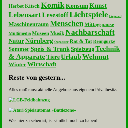
Komik
Kunst
Konsum
Kitsch
Herbst
Lichtspiele
Lebensart
Lesestoff
Liegerad
Menschen
Maschinenraum
Mittagspause
Nachbarschaft
Museen
Musik
Multimedia
Nürnberg
Natur
Rat & Tat
Renngurke
Organizer
Technik
Speis & Trank
Sommer
Spielzeug
& Apparate
Wehmut
Urlaub
Tiere
Wirtschaft
Winter
Re­ste von ge­stern...
Alles muß raus: aktuelle An­ge­bo­te aus eigenem Privatbesitz.
Was hier zu sehen ist, ist sämt­lich noch zu haben!