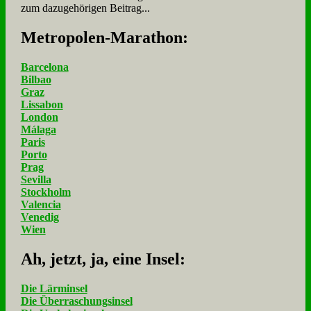
zum dazugehörigen Beitrag...
Me­tro­po­len-Ma­ra­thon:
Barcelona
Bilbao
Graz
Lissabon
London
Málaga
Paris
Porto
Prag
Sevilla
Stockholm
Valencia
Venedig
Wien
Ah, jetzt, ja, ei­ne In­sel:
Die Lärminsel
Die Überraschungsinsel