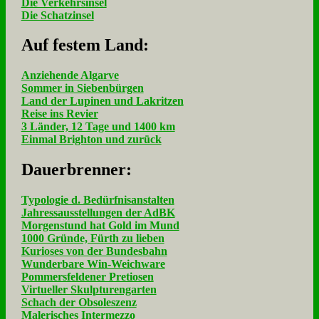
Die Verkehrsinsel
Die Schatzinsel
Auf fe­stem Land:
Anziehende Algarve
Sommer in Siebenbürgen
Land der Lupinen und Lakritzen
Reise ins Revier
3 Länder, 12 Tage und 1400 km
Einmal Brighton und zurück
Dau­er­bren­ner:
Typologie d. Bedürfnisanstalten
Jahressausstellungen der AdBK
Morgenstund hat Gold im Mund
1000 Gründe, Fürth zu lieben
Kurioses von der Bundesbahn
Wunderbare Win-Weichware
Pommersfeldener Pretiosen
Virtueller Skulpturengarten
Schach der Obsoleszenz
Malerisches Intermezzo