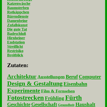
Katzenwäsche
Baumsterben
Rotkäppchen
Bärendienste
Damenbeine
Zufallskunst
Die gute Tat
Badeschluß
Hirnheiner
Endstation
Streiflicht
Restrisiko
Breitblick
Zu­ta­ten:
Architektur
Beruf
Computer
Ausstellungen
Design & Gestaltung
Eisenbahn
Experimente
Film & Fernsehen
Fotostrecken
Fürth
Frühling
Geschichte
Gesellschaft
Haushalt
Gesundheit