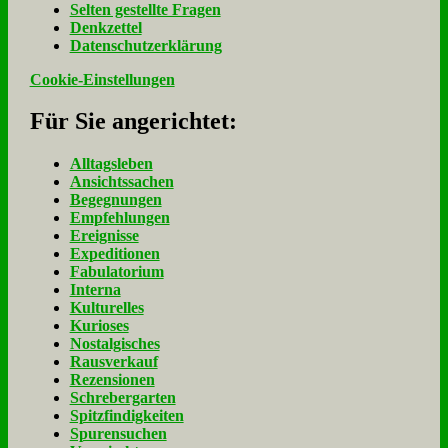
Sel­ten ge­stell­te Fra­gen
Denk­zet­tel
Da­ten­schutz­er­klä­rung
Cookie-Einstellungen
Für Sie an­ge­rich­tet:
Alltagsleben
Ansichtssachen
Begegnungen
Empfehlungen
Ereignisse
Expeditionen
Fabulatorium
Interna
Kulturelles
Kurioses
Nostalgisches
Rausverkauf
Rezensionen
Schrebergarten
Spitzfindigkeiten
Spurensuchen