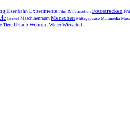
ng
Fotostrecken
Experimente
Eisenbahn
Frü
Film & Fernsehen
ele
Menschen
Maschinenraum
Mittagspause
Mus
Multimedia
Liegerad
e
Wehmut
Urlaub
Tiere
Wirtschaft
Winter