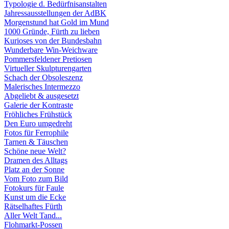
Typologie d. Bedürfnisanstalten
Jahressausstellungen der AdBK
Morgenstund hat Gold im Mund
1000 Gründe, Fürth zu lieben
Kurioses von der Bundesbahn
Wunderbare Win-Weichware
Pommersfeldener Pretiosen
Virtueller Skulpturengarten
Schach der Obsoleszenz
Malerisches Intermezzo
Abgeliebt & ausgesetzt
Galerie der Kontraste
Fröhliches Frühstück
Den Euro umgedreht
Fotos für Ferrophile
Tarnen & Täuschen
Schöne neue Welt?
Dramen des Alltags
Platz an der Sonne
Vom Foto zum Bild
Fotokurs für Faule
Kunst um die Ecke
Rätselhaftes Fürth
Aller Welt Tand...
Flohmarkt-Possen