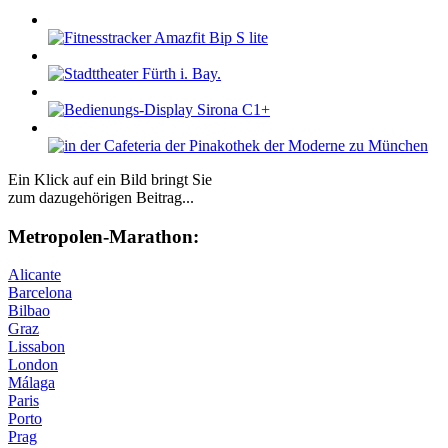
Ein Klick auf ein Bild bringt Sie
zum dazugehörigen Beitrag...
Me­tro­po­len-Ma­ra­thon:
Alicante
Barcelona
Bilbao
Graz
Lissabon
London
Málaga
Paris
Porto
Prag