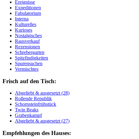
Ereignisse
Expeditionen
Fabulatorium
Interna
Kulturelles
Kurioses
Nostalgisches
Rausverkauf
Rezensionen
Schrebergarten
Spitzfindigkeiten
Spurensuchen
Vermischtes
Frisch auf den Tisch:
Ab­ge­liebt & aus­ge­setzt (28)
Rol­len­de Re­pu­blik
Schorn­stein­früh­stück
Twin Beaks
Gra­ben­kampf
Ab­ge­liebt & aus­ge­setzt (27)
Empfehlungen des Hauses: