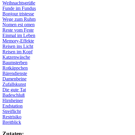
Weihnachtsgrüße
Funde im Fundus
Bonjour tristesse
Wege zum Ruhm
Nomen est omen
Reste vom Feste
Einmal im Leben
Memory-Effekte
Reisen ins Licht
Reisen im Kopf
Katzenwäsche
Baumsterben
Rotkäppchen
Bärendienste
Damenbeine
Zufallskunst
Die gute Tat
Badeschluß
Hirnheiner
Endstation
Streiflicht
Restrisiko
Breitblick
Zu­ta­ten: