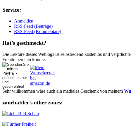
Ser­vice:
Anmelden
RSS-Feed (Beiträge)
RSS-Feed (Kommentare)
Hat’s ge­schmeckt?
Die Lektüre dieses Weblogs ist selbstredend kostenlos und ver­pflich­te
Freude bereiten konnte.
Sehr willkommen wäre auch ein mediales Geschenk von meinem
Wun
zonebattler’s other zo­nes: