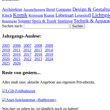
Design & Gestaltu
Architektur
Beruf
Computer
Ausstellungen
Lichtspi
Komik
Lebensart
Kunst
Lesestoff
Konsum
Kitsch
Technik & Apparat
Speis & Trank
Sommer
Spielzeug
Renngurke
Suchen nach:
Jahr­gangs-Aus­le­se:
2005
2006
2007
2008
2009
2010
2011
2012
2013
2014
2015
2016
2017
2018
2019
2020
2021
2022
2023
2024
2025
2026
Re­ste von ge­stern...
Alles muß raus: aktuelle An­ge­bo­te aus eigenem Privatbesitz.
Was hier zu sehen ist, ist sämt­lich noch zu haben!