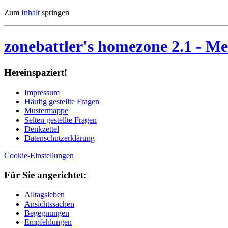
Zum
Inhalt
springen
zonebattler's homezone 2.1
- Me
Her­ein­spa­ziert!
Im­pres­sum
Häu­fig ge­stell­te Fra­gen
Mu­ster­map­pe
Sel­ten ge­stell­te Fra­gen
Denk­zet­tel
Da­ten­schutz­er­klä­rung
Cookie-Einstellungen
Für Sie an­ge­rich­tet:
Alltagsleben
Ansichtssachen
Begegnungen
Empfehlungen