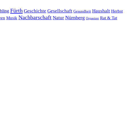
Fürth
hling
Geschichte
Gesellschaft
Haushalt
Herbst
Gesundheit
Nachbarschaft
Nürnberg
Natur
een
Musik
Rat & Tat
Organizer