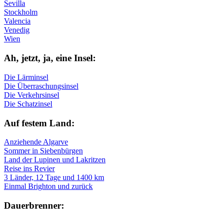
Sevilla
Stockholm
Valencia
Venedig
Wien
Ah, jetzt, ja, ei­ne In­sel:
Die Lärminsel
Die Überraschungsinsel
Die Verkehrsinsel
Die Schatzinsel
Auf fe­stem Land:
Anziehende Algarve
Sommer in Siebenbürgen
Land der Lupinen und Lakritzen
Reise ins Revier
3 Länder, 12 Tage und 1400 km
Einmal Brighton und zurück
Dau­er­bren­ner: