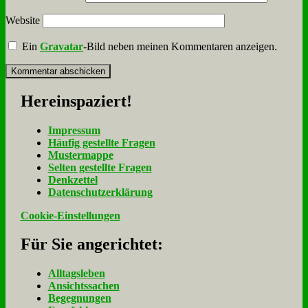
Website
Ein
Gravatar
-Bild neben meinen Kommentaren anzeigen.
Her­ein­spa­ziert!
Im­pres­sum
Häu­fig ge­stell­te Fra­gen
Mu­ster­map­pe
Sel­ten ge­stell­te Fra­gen
Denk­zet­tel
Da­ten­schutz­er­klä­rung
Cookie-Einstellungen
Für Sie an­ge­rich­tet:
Alltagsleben
Ansichtssachen
Begegnungen