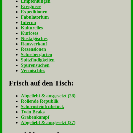
Empfehlungen
Ereignisse
Expeditionen
Fabulatorium
Interna
Kulturelles
Kurioses
Nostalgisches
Rausverkauf
Rezensionen
Schrebergarten
Spitzfindigkeiten
Spurensuchen
Vermischtes
Frisch auf den Tisch:
Ab­ge­liebt & aus­ge­setzt (28)
Rol­len­de Re­pu­blik
Schorn­stein­früh­stück
Twin Beaks
Gra­ben­kampf
Ab­ge­liebt & aus­ge­setzt (27)