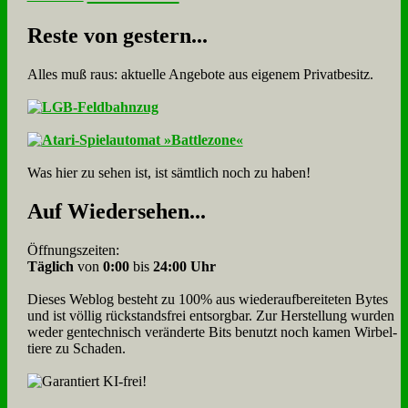
Re­ste von ge­stern...
Alles muß raus: aktuelle An­ge­bo­te aus eigenem Privatbesitz.
Was hier zu sehen ist, ist sämt­lich noch zu haben!
Auf Wie­der­se­hen...
Öffnungszeiten:
Täglich
von
0:00
bis
24:00 Uhr
Dieses Weblog besteht zu 100% aus wie­der­auf­bereite­ten Bytes
und ist völlig rück­stands­frei ent­sorg­bar. Zur Herstellung wurden
weder gen­tech­nisch veränderte Bits benutzt noch kamen Wir­bel­
tiere zu Scha­den.