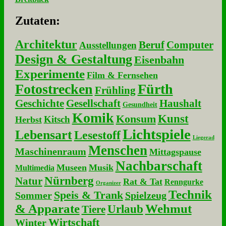
Zu­ta­ten:
Architektur
Beruf
Computer
Ausstellungen
Design & Gestaltung
Eisenbahn
Experimente
Film & Fernsehen
Fotostrecken
Fürth
Frühling
Geschichte
Gesellschaft
Haushalt
Gesundheit
Komik
Kunst
Konsum
Kitsch
Herbst
Lichtspiele
Lebensart
Lesestoff
Liegerad
Menschen
Maschinenraum
Mittagspause
Nachbarschaft
Museen
Musik
Multimedia
Nürnberg
Natur
Rat & Tat
Renngurke
Organizer
Technik
Speis & Trank
Sommer
Spielzeug
& Apparate
Wehmut
Urlaub
Tiere
Wirtschaft
Winter