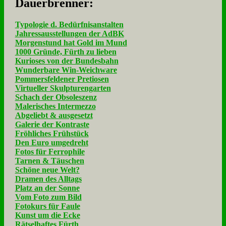
Dau­er­bren­ner:
Typologie d. Bedürfnisanstalten
Jahressausstellungen der AdBK
Morgenstund hat Gold im Mund
1000 Gründe, Fürth zu lieben
Kurioses von der Bundesbahn
Wunderbare Win-Weichware
Pommersfeldener Pretiosen
Virtueller Skulpturengarten
Schach der Obsoleszenz
Malerisches Intermezzo
Abgeliebt & ausgesetzt
Galerie der Kontraste
Fröhliches Frühstück
Den Euro umgedreht
Fotos für Ferrophile
Tarnen & Täuschen
Schöne neue Welt?
Dramen des Alltags
Platz an der Sonne
Vom Foto zum Bild
Fotokurs für Faule
Kunst um die Ecke
Rätselhaftes Fürth