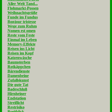
Aller Welt Tand...
Flohmarkt-Possen
Weihnachtsgrüße
Funde im Fundus
Bonjour tristesse
Wege zum Ruhm
Nomen est omen
Reste vom Feste
Einmal im Leben
Memory-Effekte
Reisen ins Licht
Reisen im Kopf
Katzenwäsche
Baumsterben
Rotkäppchen
Bärendienste
Damenbeine
Zufallskunst
Die gute Tat
Badeschluß
Hirnheiner
Endstation
Streiflicht
Restrisiko
Breitblick