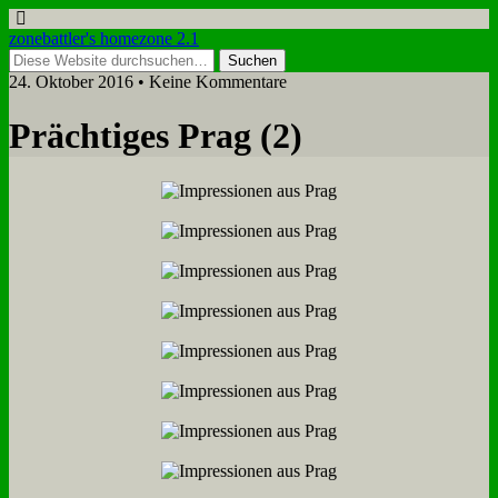
zonebattler's homezone 2.1
24. Oktober 2016 • Keine Kommentare
Präch­ti­ges Prag (2)