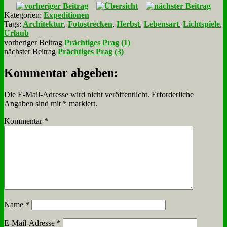
Kategorien:
Expeditionen
Tags:
Architektur
,
Fotostrecken
,
Herbst
,
Lebensart
,
Lichtspiele
,
Urlaub
vorheriger Beitrag
Prächtiges Prag (1)
nächster Beitrag
Prächtiges Prag (3)
Kommentar abgeben:
Die E-Mail-Adresse wird nicht veröffentlicht.
Erforderliche
Angaben sind mit
*
markiert.
Kommentar
*
Name
*
E-Mail-Adresse
*