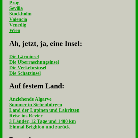
Prag
Sevilla
Stockholm
Valencia
Venedig
Wien
Ah, jetzt, ja, ei­ne In­sel:
Die Lärminsel
Die Überraschungsinsel
Die Verkehrsinsel
Die Schatzinsel
Auf fe­stem Land:
Anziehende Algarve
Sommer in Siebenbürgen
Land der Lupinen und Lakritzen
Reise ins Revier
3 Länder, 12 Tage und 1400 km
Einmal Brighton und zurück