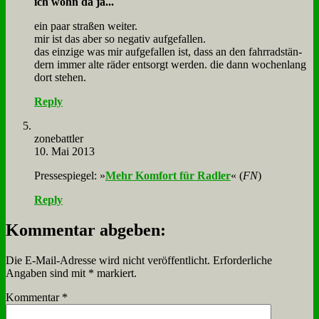
ich wohn da ja...
ein paar stra­ßen wei­ter.
mir ist das aber so ne­ga­tiv auf­ge­fal­len.
das ein­zi­ge was mir auf­ge­fal­len ist, dass an den fahr­rad­stän­
dern im­mer al­te rä­der ent­sorgt wer­den. die dann wo­chen­lang
dort ste­hen.
Reply
zone­batt­ler
10. Mai 2013
Pres­se­spie­gel: »
Mehr Kom­fort für Rad­ler
« (
FN
)
Reply
Kommentar abgeben:
Die E-Mail-Adresse wird nicht veröffentlicht.
Erforderliche
Angaben sind mit
*
markiert.
Kommentar
*