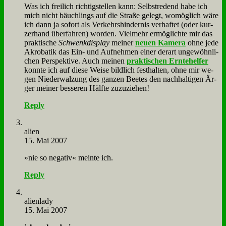
Was ich frei­lich rich­tig­stel­len kann: Selbst­re­dend ha­be ich
mich nicht bäuch­lings auf die Stra­ße ge­legt, wo­mög­lich wä­re
ich dann ja so­fort als Ver­kehrs­hin­der­nis ver­haf­tet (oder kur­
zer­hand über­fah­ren) wor­den. Viel­mehr er­mög­lich­te mir das
prak­ti­sche
Schwenk­dis­play
mei­ner
neu­en Ka­me­ra
oh­ne je­de
Akro­ba­tik das Ein- und Auf­neh­men ei­ner der­art un­ge­wöhn­li­
chen Per­spek­ti­ve. Auch mei­nen
prak­ti­schen Ern­te­hel­fer
konn­te ich auf die­se Wei­se bild­lich fest­hal­ten, oh­ne mir we­
gen Nie­der­wal­zung des gan­zen Bee­tes den nach­hal­ti­gen Är­
ger mei­ner bes­se­ren Hälf­te zu­zu­zie­hen!
Reply
ali­en
15. Mai 2007
»nie so ne­ga­tiv« mein­te ich.
Reply
ali­en­la­dy
15. Mai 2007