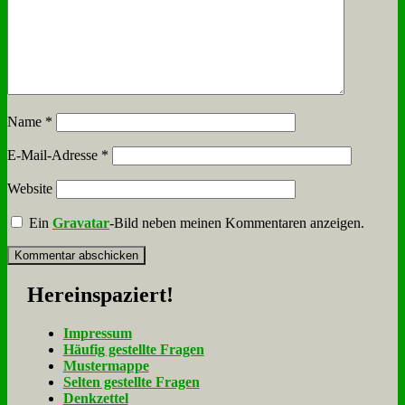
Name
*
E-Mail-Adresse
*
Website
Ein
Gravatar
-Bild neben meinen Kommentaren anzeigen.
Her­ein­spa­ziert!
Im­pres­sum
Häu­fig ge­stell­te Fra­gen
Mu­ster­map­pe
Sel­ten ge­stell­te Fra­gen
Denk­zet­tel