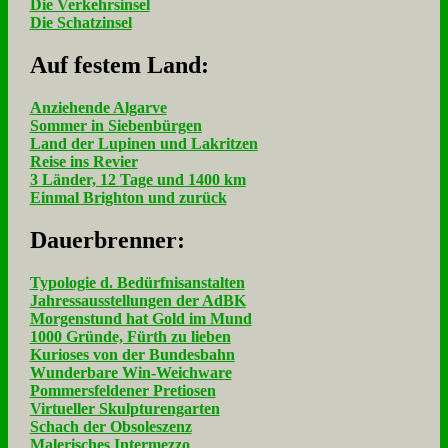
Die Verkehrsinsel
Die Schatzinsel
Auf fe­stem Land:
Anziehende Algarve
Sommer in Siebenbürgen
Land der Lupinen und Lakritzen
Reise ins Revier
3 Länder, 12 Tage und 1400 km
Einmal Brighton und zurück
Dau­er­bren­ner:
Typologie d. Bedürfnisanstalten
Jahressausstellungen der AdBK
Morgenstund hat Gold im Mund
1000 Gründe, Fürth zu lieben
Kurioses von der Bundesbahn
Wunderbare Win-Weichware
Pommersfeldener Pretiosen
Virtueller Skulpturengarten
Schach der Obsoleszenz
Malerisches Intermezzo