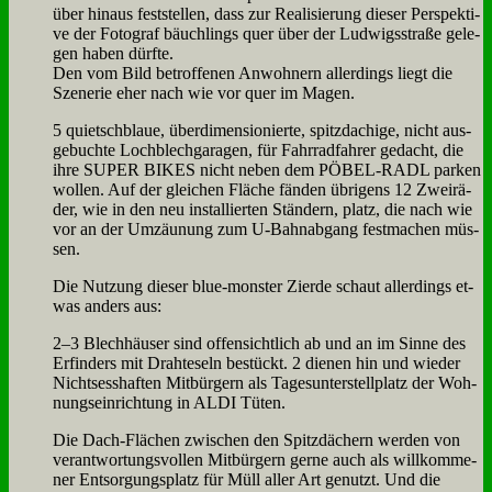
über hin­aus fest­stel­len, dass zur Rea­li­sie­rung die­ser Per­spek­ti­
ve der Fo­to­graf bäuch­lings quer über der Lud­wigs­stra­ße ge­le­
gen ha­ben dürf­te.
Den vom Bild be­trof­fe­nen An­woh­nern al­ler­dings liegt die
Sze­ne­rie eher nach wie vor quer im Ma­gen.
5 quietsch­blaue, über­di­men­sio­nier­te, spitz­dachi­ge, nicht aus­
ge­buch­te Loch­blech­ga­ra­gen, für Fahr­rad­fah­rer ge­dacht, die
ih­re SUPER BIKES nicht ne­ben dem PÖBEL-RADL par­ken
wol­len. Auf der glei­chen Flä­che fän­den üb­ri­gens 12 Zwei­rä­
der, wie in den neu in­stal­lier­ten Stän­dern, platz, die nach wie
vor an der Um­zäu­nung zum U‑Bahnabgang fest­ma­chen müs­
sen.
Die Nut­zung die­ser blue-mon­ster Zier­de schaut al­ler­dings et­
was an­ders aus:
2–3 Blech­häu­ser sind of­fen­sicht­lich ab und an im Sin­ne des
Er­fin­ders mit Draht­eseln be­stückt. 2 die­nen hin und wie­der
Nicht­sess­haf­ten Mit­bür­gern als Ta­ges­un­ter­stell­platz der Woh­
nungs­ein­rich­tung in ALDI Tü­ten.
Die Dach-Flä­chen zwi­schen den Spitz­dä­chern wer­den von
ver­ant­wor­tungs­vol­len Mit­bür­gern ger­ne auch als will­kom­me­
ner Ent­sor­gungs­platz für Müll al­ler Art ge­nutzt. Und die