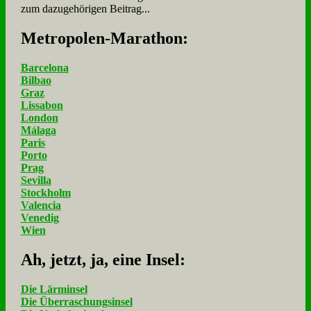
zum dazugehörigen Beitrag...
Me­tro­po­len-Ma­ra­thon:
Barcelona
Bilbao
Graz
Lissabon
London
Málaga
Paris
Porto
Prag
Sevilla
Stockholm
Valencia
Venedig
Wien
Ah, jetzt, ja, ei­ne In­sel:
Die Lärminsel
Die Überraschungsinsel