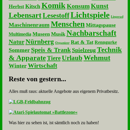
Komik
Kunst
Konsum
Kitsch
Herbst
Lichtspiele
Lebensart
Lesestoff
Liegerad
Menschen
Maschinenraum
Mittagspause
Nachbarschaft
Museen
Musik
Multimedia
Nürnberg
Natur
Rat & Tat
Renngurke
Organizer
Technik
Speis & Trank
Sommer
Spielzeug
& Apparate
Wehmut
Urlaub
Tiere
Wirtschaft
Winter
Re­ste von ge­stern...
Alles muß raus: aktuelle An­ge­bo­te aus eigenem Privatbesitz.
Was hier zu sehen ist, ist sämt­lich noch zu haben!