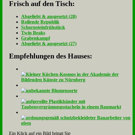
Frisch auf den Tisch:
Ab­ge­liebt & aus­ge­setzt (28)
Rol­len­de Re­pu­blik
Schorn­stein­früh­stück
Twin Beaks
Gra­ben­kampf
Ab­ge­liebt & aus­ge­setzt (27)
Empfehlungen des Hauses:
Ein Klick auf ein Bild bringt Sie