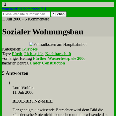
zonebattler's homezone 2.1
1. Juli 2006 • 5 Kommentare
So­zia­ler Woh­nungs­bau
Kategorien:
Kurioses
Tags:
Fürth
,
Lichtspiele
,
Nachbarschaft
vorheriger Beitrag
Fürther Wasserfestspiele 2006
nächster Beitrag
Under Construction
5 Antworten
Lord Wol­fers
11. Juli 2006
BLUE-BRUNZ-MILE
Der ge­neig­te, un­wis­sen­de Be­trach­ter wird dem Bild die
künst­le­ri­sche No­te nicht ab­spre­chen und der wis­sen­de dar­