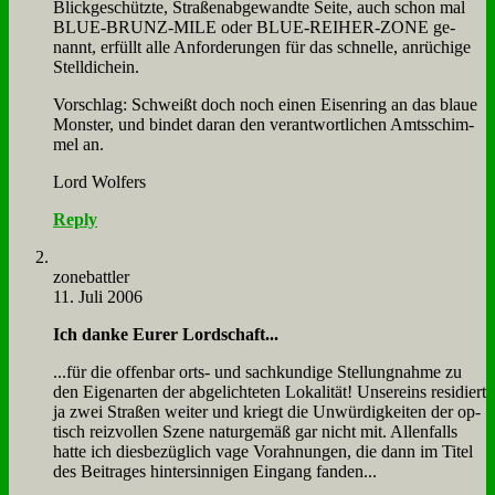
Blick­ge­schütz­te, Stra­ßen­ab­ge­wand­te Sei­te, auch schon mal
BLUE-BRUNZ-MILE oder BLUE-REIHER-ZONE ge­
nannt, er­füllt al­le An­for­de­run­gen für das schnel­le, an­rü­chi­ge
Stell­dich­ein.
Vor­schlag: Schweißt doch noch ei­nen Ei­sen­ring an das blaue
Mon­ster, und bin­det dar­an den ver­ant­wort­li­chen Amts­schim­
mel an.
Lord Wol­fers
Reply
zone­batt­ler
11. Juli 2006
Ich dan­ke Eu­rer Lord­schaft...
...für die of­fen­bar orts- und sach­kun­di­ge Stel­lung­nah­me zu
den Ei­gen­ar­ten der ab­ge­lich­te­ten Lo­ka­li­tät! Un­ser­eins re­si­diert
ja zwei Stra­ßen wei­ter und kriegt die Un­wür­dig­kei­ten der op­
tisch reiz­vol­len Sze­ne na­tur­ge­mäß gar nicht mit. Al­len­falls
hat­te ich dies­be­züg­lich va­ge Vor­ah­nun­gen, die dann im Ti­tel
des Bei­tra­ges hin­ter­sin­ni­gen Ein­gang fan­den...