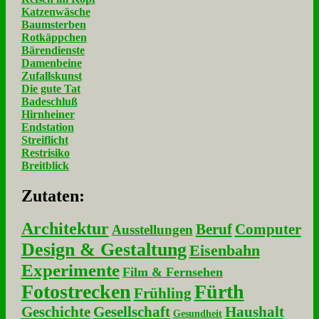
Katzenwäsche
Baumsterben
Rotkäppchen
Bärendienste
Damenbeine
Zufallskunst
Die gute Tat
Badeschluß
Hirnheiner
Endstation
Streiflicht
Restrisiko
Breitblick
Zu­ta­ten:
Architektur
Beruf
Computer
Ausstellungen
Design & Gestaltung
Eisenbahn
Experimente
Film & Fernsehen
Fotostrecken
Fürth
Frühling
Geschichte
Gesellschaft
Haushalt
Gesundheit