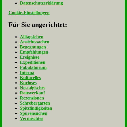
Da­ten­schutz­er­klä­rung
Cookie-Einstellungen
Für Sie an­ge­rich­tet:
Alltagsleben
Ansichtssachen
Begegnungen
Empfehlungen
Ereignisse
Expeditionen
Fabulatorium
Interna
Kulturelles
Kurioses
Nostalgisches
Rausverkauf
Rezensionen
Schrebergarten
Spitzfindigkeiten
Spurensuchen
Vermischtes