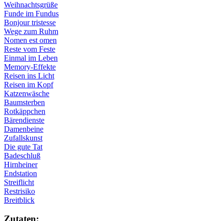
Weihnachtsgrüße
Funde im Fundus
Bonjour tristesse
Wege zum Ruhm
Nomen est omen
Reste vom Feste
Einmal im Leben
Memory-Effekte
Reisen ins Licht
Reisen im Kopf
Katzenwäsche
Baumsterben
Rotkäppchen
Bärendienste
Damenbeine
Zufallskunst
Die gute Tat
Badeschluß
Hirnheiner
Endstation
Streiflicht
Restrisiko
Breitblick
Zu­ta­ten: