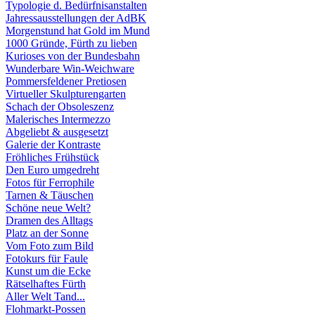
Typologie d. Bedürfnisanstalten
Jahressausstellungen der AdBK
Morgenstund hat Gold im Mund
1000 Gründe, Fürth zu lieben
Kurioses von der Bundesbahn
Wunderbare Win-Weichware
Pommersfeldener Pretiosen
Virtueller Skulpturengarten
Schach der Obsoleszenz
Malerisches Intermezzo
Abgeliebt & ausgesetzt
Galerie der Kontraste
Fröhliches Frühstück
Den Euro umgedreht
Fotos für Ferrophile
Tarnen & Täuschen
Schöne neue Welt?
Dramen des Alltags
Platz an der Sonne
Vom Foto zum Bild
Fotokurs für Faule
Kunst um die Ecke
Rätselhaftes Fürth
Aller Welt Tand...
Flohmarkt-Possen