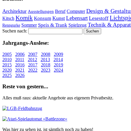
Design & Gestaltu
Architektur
Beruf
Computer
Ausstellungen
Lichtspi
Komik
Lebensart
Kunst
Lesestoff
Konsum
Kitsch
Technik & Apparat
Speis & Trank
Sommer
Spielzeug
Renngurke
Suchen nach:
Jahr­gangs-Aus­le­se:
2005
2006
2007
2008
2009
2010
2011
2012
2013
2014
2015
2016
2017
2018
2019
2020
2021
2022
2023
2024
2025
2026
Re­ste von ge­stern...
Alles muß raus: aktuelle An­ge­bo­te aus eigenem Privatbesitz.
Was hier zu sehen ist, ist sämt­lich noch zu haben!