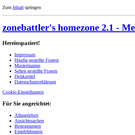
Zum
Inhalt
springen
zonebattler's homezone 2.1
- Me
Her­ein­spa­ziert!
Im­pres­sum
Häu­fig ge­stell­te Fra­gen
Mu­ster­map­pe
Sel­ten ge­stell­te Fra­gen
Denk­zet­tel
Da­ten­schutz­er­klä­rung
Cookie-Einstellungen
Für Sie an­ge­rich­tet:
Alltagsleben
Ansichtssachen
Begegnungen
Empfehlungen