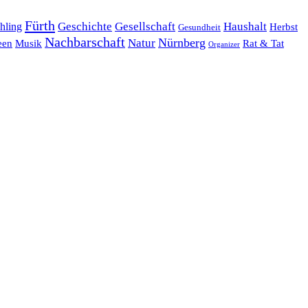
Fürth
hling
Geschichte
Gesellschaft
Haushalt
Herbst
Gesundheit
Nachbarschaft
Nürnberg
Natur
een
Musik
Rat & Tat
Organizer