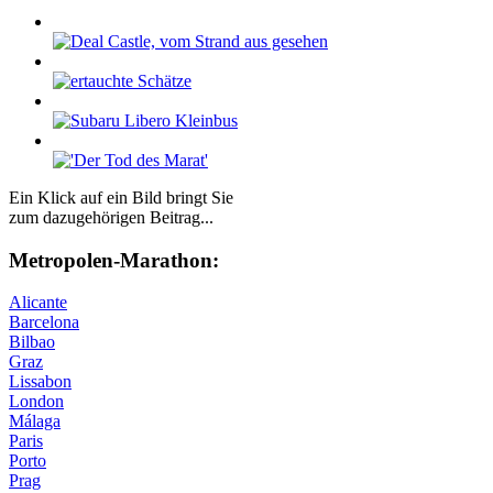
Ein Klick auf ein Bild bringt Sie
zum dazugehörigen Beitrag...
Me­tro­po­len-Ma­ra­thon:
Alicante
Barcelona
Bilbao
Graz
Lissabon
London
Málaga
Paris
Porto
Prag