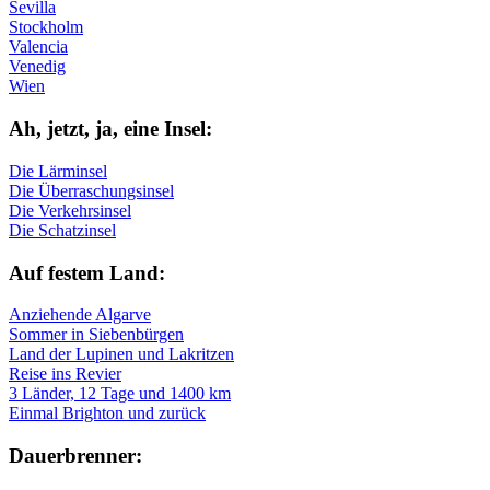
Sevilla
Stockholm
Valencia
Venedig
Wien
Ah, jetzt, ja, ei­ne In­sel:
Die Lärminsel
Die Überraschungsinsel
Die Verkehrsinsel
Die Schatzinsel
Auf fe­stem Land:
Anziehende Algarve
Sommer in Siebenbürgen
Land der Lupinen und Lakritzen
Reise ins Revier
3 Länder, 12 Tage und 1400 km
Einmal Brighton und zurück
Dau­er­bren­ner: