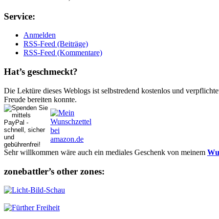
Ser­vice:
Anmelden
RSS-Feed (Beiträge)
RSS-Feed (Kommentare)
Hat’s ge­schmeckt?
Die Lektüre dieses Weblogs ist selbstredend kostenlos und ver­pflich­te
Freude bereiten konnte.
Sehr willkommen wäre auch ein mediales Geschenk von meinem
Wun
zonebattler’s other zo­nes: