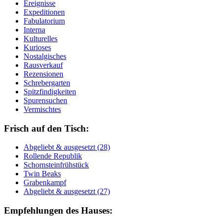
Ereignisse
Expeditionen
Fabulatorium
Interna
Kulturelles
Kurioses
Nostalgisches
Rausverkauf
Rezensionen
Schrebergarten
Spitzfindigkeiten
Spurensuchen
Vermischtes
Frisch auf den Tisch:
Ab­ge­liebt & aus­ge­setzt (28)
Rol­len­de Re­pu­blik
Schorn­stein­früh­stück
Twin Beaks
Gra­ben­kampf
Ab­ge­liebt & aus­ge­setzt (27)
Empfehlungen des Hauses: