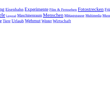
ng
Fotostrecken
Experimente
Eisenbahn
Frü
Film & Fernsehen
ele
Menschen
Maschinenraum
Mittagspause
Mus
Multimedia
Liegerad
e
Wehmut
Urlaub
Tiere
Wirtschaft
Winter