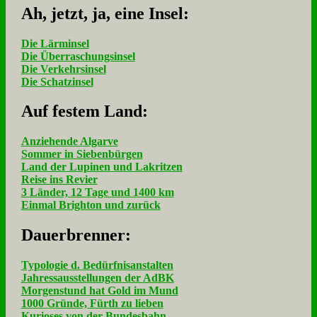
Ah, jetzt, ja, ei­ne In­sel:
Die Lärminsel
Die Überraschungsinsel
Die Verkehrsinsel
Die Schatzinsel
Auf fe­stem Land:
Anziehende Algarve
Sommer in Siebenbürgen
Land der Lupinen und Lakritzen
Reise ins Revier
3 Länder, 12 Tage und 1400 km
Einmal Brighton und zurück
Dau­er­bren­ner:
Typologie d. Bedürfnisanstalten
Jahressausstellungen der AdBK
Morgenstund hat Gold im Mund
1000 Gründe, Fürth zu lieben
Kurioses von der Bundesbahn