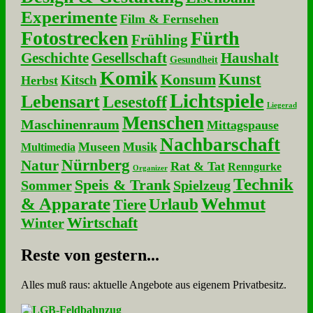
Experimente
Film & Fernsehen
Fotostrecken
Fürth
Frühling
Geschichte
Gesellschaft
Haushalt
Gesundheit
Komik
Kunst
Konsum
Kitsch
Herbst
Lichtspiele
Lebensart
Lesestoff
Liegerad
Menschen
Maschinenraum
Mittagspause
Nachbarschaft
Museen
Musik
Multimedia
Nürnberg
Natur
Rat & Tat
Renngurke
Organizer
Technik
Speis & Trank
Sommer
Spielzeug
& Apparate
Wehmut
Urlaub
Tiere
Wirtschaft
Winter
Re­ste von ge­stern...
Alles muß raus: aktuelle An­ge­bo­te aus eigenem Privatbesitz.