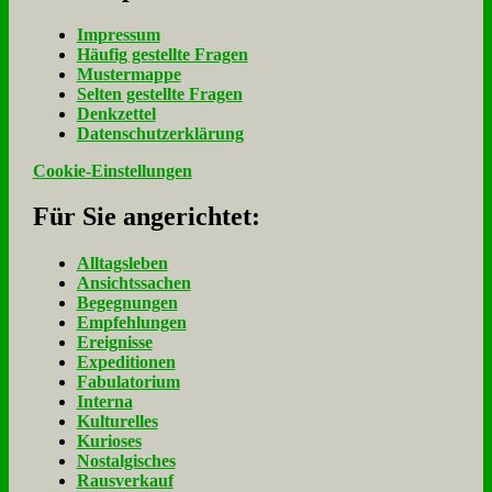
Im­pres­sum
Häu­fig ge­stell­te Fra­gen
Mu­ster­map­pe
Sel­ten ge­stell­te Fra­gen
Denk­zet­tel
Da­ten­schutz­er­klä­rung
Cookie-Einstellungen
Für Sie an­ge­rich­tet:
Alltagsleben
Ansichtssachen
Begegnungen
Empfehlungen
Ereignisse
Expeditionen
Fabulatorium
Interna
Kulturelles
Kurioses
Nostalgisches
Rausverkauf