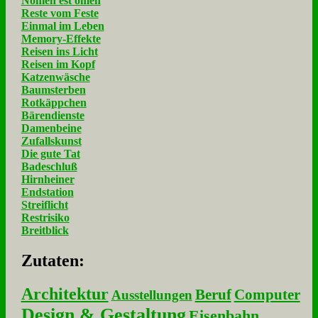
Nomen est omen
Reste vom Feste
Einmal im Leben
Memory-Effekte
Reisen ins Licht
Reisen im Kopf
Katzenwäsche
Baumsterben
Rotkäppchen
Bärendienste
Damenbeine
Zufallskunst
Die gute Tat
Badeschluß
Hirnheiner
Endstation
Streiflicht
Restrisiko
Breitblick
Zu­ta­ten:
Architektur
Beruf
Computer
Ausstellungen
Design & Gestaltung
Eisenbahn