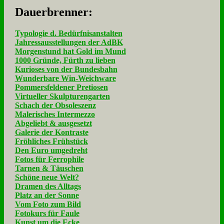
Dau­er­bren­ner:
Typologie d. Bedürfnisanstalten
Jahressausstellungen der AdBK
Morgenstund hat Gold im Mund
1000 Gründe, Fürth zu lieben
Kurioses von der Bundesbahn
Wunderbare Win-Weichware
Pommersfeldener Pretiosen
Virtueller Skulpturengarten
Schach der Obsoleszenz
Malerisches Intermezzo
Abgeliebt & ausgesetzt
Galerie der Kontraste
Fröhliches Frühstück
Den Euro umgedreht
Fotos für Ferrophile
Tarnen & Täuschen
Schöne neue Welt?
Dramen des Alltags
Platz an der Sonne
Vom Foto zum Bild
Fotokurs für Faule
Kunst um die Ecke