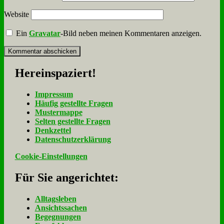
Website
Ein
Gravatar
-Bild neben meinen Kommentaren anzeigen.
Her­ein­spa­ziert!
Im­pres­sum
Häu­fig ge­stell­te Fra­gen
Mu­ster­map­pe
Sel­ten ge­stell­te Fra­gen
Denk­zet­tel
Da­ten­schutz­er­klä­rung
Cookie-Einstellungen
Für Sie an­ge­rich­tet:
Alltagsleben
Ansichtssachen
Begegnungen