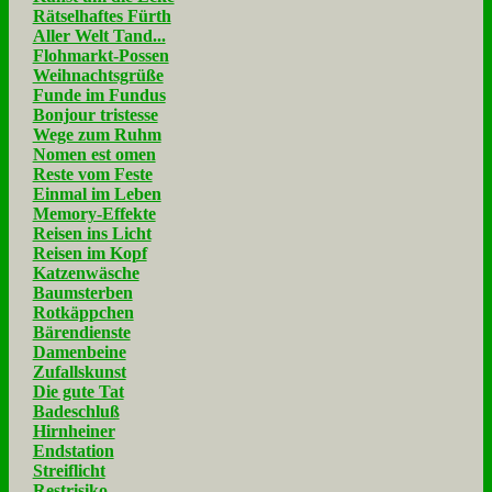
Rätselhaftes Fürth
Aller Welt Tand...
Flohmarkt-Possen
Weihnachtsgrüße
Funde im Fundus
Bonjour tristesse
Wege zum Ruhm
Nomen est omen
Reste vom Feste
Einmal im Leben
Memory-Effekte
Reisen ins Licht
Reisen im Kopf
Katzenwäsche
Baumsterben
Rotkäppchen
Bärendienste
Damenbeine
Zufallskunst
Die gute Tat
Badeschluß
Hirnheiner
Endstation
Streiflicht
Restrisiko