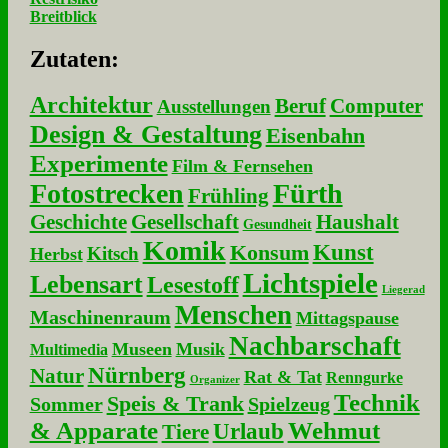
Breitblick
Zu­ta­ten:
Architektur
Beruf
Computer
Ausstellungen
Design & Gestaltung
Eisenbahn
Experimente
Film & Fernsehen
Fotostrecken
Fürth
Frühling
Geschichte
Gesellschaft
Haushalt
Gesundheit
Komik
Kunst
Konsum
Kitsch
Herbst
Lichtspiele
Lebensart
Lesestoff
Liegerad
Menschen
Maschinenraum
Mittagspause
Nachbarschaft
Museen
Musik
Multimedia
Nürnberg
Natur
Rat & Tat
Renngurke
Organizer
Technik
Speis & Trank
Sommer
Spielzeug
& Apparate
Wehmut
Urlaub
Tiere