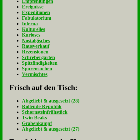
Empfehlungen
Ereignisse
Expeditionen
Fabulatorium
Interna
Kulturelles
Kurioses
Nostalgisches
Rausverkauf
Rezensionen
Schrebergarten
Spitzfindigkeiten
Spurensuchen
Vermischtes
Frisch auf den Tisch:
Ab­ge­liebt & aus­ge­setzt (28)
Rol­len­de Re­pu­blik
Schorn­stein­früh­stück
Twin Beaks
Gra­ben­kampf
Ab­ge­liebt & aus­ge­setzt (27)