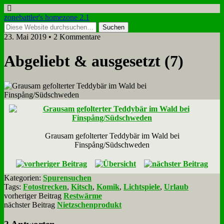
zonebattler's homezone 2.1
23. Mai 2019 • 2 Kommentare
Ab­ge­liebt & aus­ge­setzt (7)
Grau­sam ge­fol­ter­ter Ted­dy­bär im Wald bei
Finspång/Südschweden
Kategorien:
Spurensuchen
Tags:
Fotostrecken
,
Kitsch
,
Komik
,
Lichtspiele
,
Urlaub
vorheriger Beitrag
Restwärme
nächster Beitrag
Nietzschenprodukt