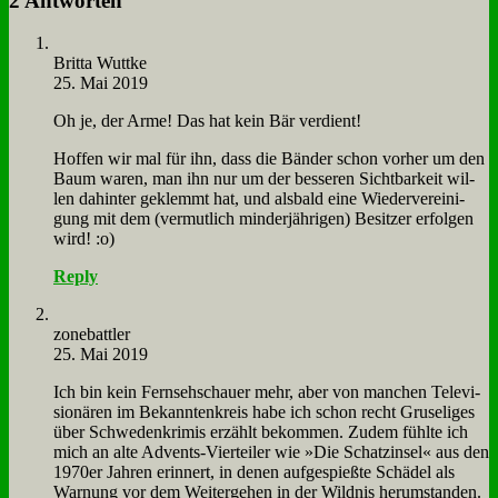
2 Antworten
Brit­ta Wut­t­ke
25. Mai 2019
Oh je, der Ar­me! Das hat kein Bär ver­dient!
Hof­fen wir mal für ihn, dass die Bän­der schon vor­her um den
Baum wa­ren, man ihn nur um der bes­se­ren Sicht­bar­keit wil­
len da­hin­ter ge­klemmt hat, und als­bald ei­ne Wie­der­ver­ei­ni­
gung mit dem (ver­mut­lich min­der­jäh­ri­gen) Be­sit­zer er­fol­gen
wird! :o)
Reply
zone­batt­ler
25. Mai 2019
Ich bin kein Fern­seh­schau­er mehr, aber von man­chen Te­le­vi­
sio­nä­ren im Be­kann­ten­kreis ha­be ich schon recht Gru­se­li­ges
über Schwe­den­kri­mis er­zählt be­kom­men. Zu­dem fühl­te ich
mich an al­te Ad­vents-Vier­tei­ler wie »Die Schatz­in­sel« aus den
1970er Jah­ren er­in­nert, in de­nen auf­ge­spieß­te Schä­del als
War­nung vor dem Wei­ter­ge­hen in der Wild­nis her­um­stan­den.