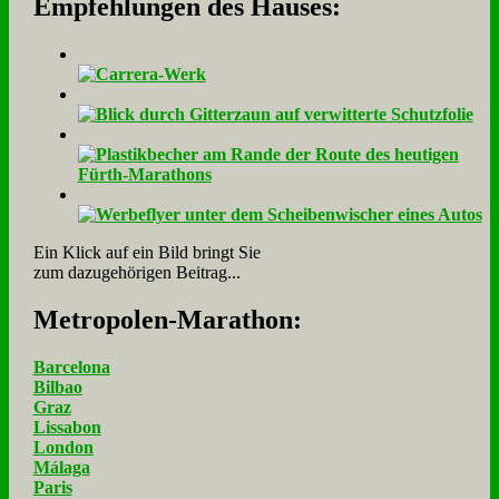
Empfehlungen des Hauses:
Ein Klick auf ein Bild bringt Sie
zum dazugehörigen Beitrag...
Me­tro­po­len-Ma­ra­thon:
Barcelona
Bilbao
Graz
Lissabon
London
Málaga
Paris