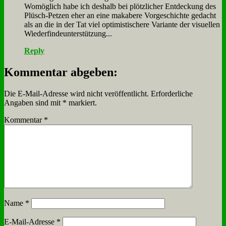
Wo­mög­lich ha­be ich des­halb bei plötz­li­cher Ent­deckung des
Plüsch-Pet­zen eher an ei­ne ma­ka­be­re Vor­ge­schich­te ge­dacht
als an die in der Tat viel op­ti­mi­sti­sche­re Va­ri­an­te der vi­su­el­len
Wie­der­fin­de­un­ter­stüt­zung...
Reply
Kommentar abgeben:
Die E-Mail-Adresse wird nicht veröffentlicht.
Erforderliche
Angaben sind mit
*
markiert.
Kommentar
*
Name
*
E-Mail-Adresse
*