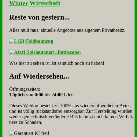
Wirtschaft
Winter
Re­ste von ge­stern...
Alles muß raus: aktuelle An­ge­bo­te aus eigenem Privatbesitz.
Was hier zu sehen ist, ist sämt­lich noch zu haben!
Auf Wie­der­se­hen...
Öffnungszeiten:
Täglich
von
0:00
bis
24:00 Uhr
Dieses Weblog besteht zu 100% aus wie­der­auf­bereite­ten Bytes
und ist völlig rück­stands­frei ent­sorg­bar. Zur Herstellung wurden
weder gen­tech­nisch veränderte Bits benutzt noch kamen Wir­bel­
tiere zu Scha­den.