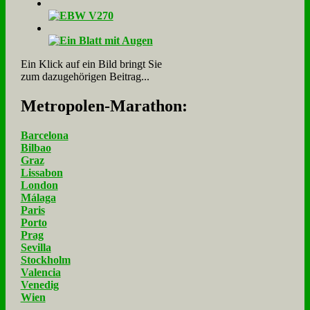
Ein Klick auf ein Bild bringt Sie
zum dazugehörigen Beitrag...
Me­tro­po­len-Ma­ra­thon:
Barcelona
Bilbao
Graz
Lissabon
London
Málaga
Paris
Porto
Prag
Sevilla
Stockholm
Valencia
Venedig
Wien