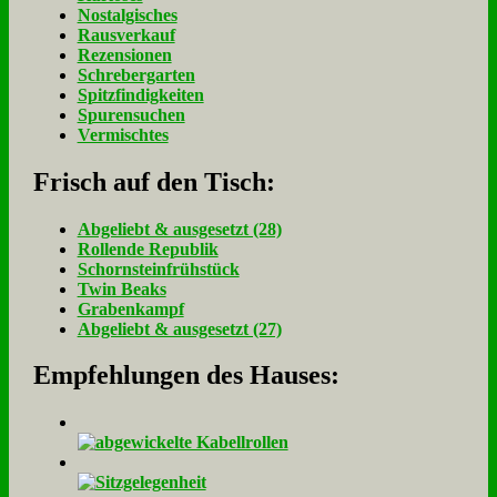
Nostalgisches
Rausverkauf
Rezensionen
Schrebergarten
Spitzfindigkeiten
Spurensuchen
Vermischtes
Frisch auf den Tisch:
Ab­ge­liebt & aus­ge­setzt (28)
Rol­len­de Re­pu­blik
Schorn­stein­früh­stück
Twin Beaks
Gra­ben­kampf
Ab­ge­liebt & aus­ge­setzt (27)
Empfehlungen des Hauses: