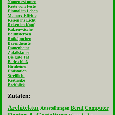
Nomen est omen
Reste vom Feste
Einmal im Leben
Memory-Effekte
Reisen ins Licht
Reisen im Kopf
Katzenwäsche
Baumsterben
Rotkäppchen
Bärendienste
Damenbeine
Zufallskunst
Die gute Tat
Badeschluß
Hirnheiner
Endstation
Streiflicht
Restrisiko
Breitblick
Zu­ta­ten:
Architektur
Beruf
Computer
Ausstellungen