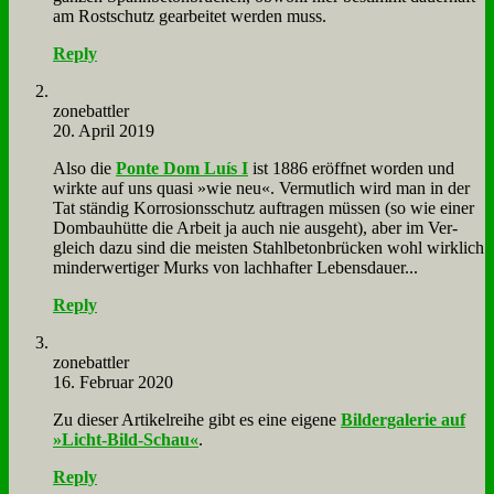
am Rost­schutz ge­ar­bei­tet wer­den muss.
Reply
zone­batt­ler
20. April 2019
Al­so die
Pon­te Dom Luís I
ist 1886 er­öff­net wor­den und
wirk­te auf uns qua­si »wie neu«. Ver­mut­lich wird man in der
Tat stän­dig Kor­ro­si­ons­schutz auf­tra­gen müs­sen (so wie ei­ner
Dom­bau­hüt­te die Ar­beit ja auch nie aus­geht), aber im Ver­
gleich da­zu sind die mei­sten Stahl­be­ton­brücken wohl wirk­lich
min­der­wer­ti­ger Murks von lach­haf­ter Le­bens­dau­er...
Reply
zone­batt­ler
16. Februar 2020
Zu die­ser Ar­ti­kel­rei­he gibt es ei­ne ei­ge­ne
Bil­der­ga­le­rie auf
»Licht-Bild-Schau«
.
Reply