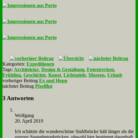
Kategorien:
Expeditionen
Tags:
Architektur
,
Design & Gestaltung
,
Fotostrecken
,
Frühling
,
Geschichte
,
Kunst
,
Lichtspiele
,
Museen
,
Urlaub
vorheriger Beitrag
Ex und Hopp
nächster Beitrag
Pixelflut
3 Antworten
Wolf­gang
20. April 2019
Ich schätz­te die wun­der­schö­ne Stahl­brücke hält län­ger als die
gan­zen Spann­be­ton­brücken, ob­wohl hier be­stimmt dau­er­haft