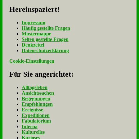
Her­ein­spa­ziert!
Im­pres­sum
Häu­fig ge­stell­te Fra­gen
Mu­ster­map­pe
Sel­ten ge­stell­te Fra­gen
Denk­zet­tel
Da­ten­schutz­er­klä­rung
Cookie-Einstellungen
Für Sie an­ge­rich­tet:
Alltagsleben
Ansichtssachen
Begegnungen
Empfehlungen
Ereignisse
Expeditionen
Fabulatorium
Interna
Kulturelles
Kurioses