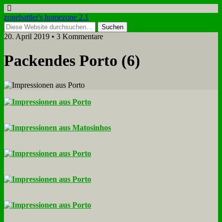
zonebattler's homezone 2.1
20. April 2019 • 3 Kommentare
Packen­des Por­to (6)