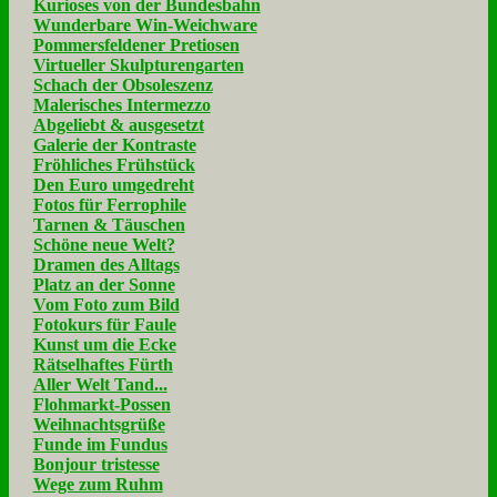
Kurioses von der Bundesbahn
Wunderbare Win-Weichware
Pommersfeldener Pretiosen
Virtueller Skulpturengarten
Schach der Obsoleszenz
Malerisches Intermezzo
Abgeliebt & ausgesetzt
Galerie der Kontraste
Fröhliches Frühstück
Den Euro umgedreht
Fotos für Ferrophile
Tarnen & Täuschen
Schöne neue Welt?
Dramen des Alltags
Platz an der Sonne
Vom Foto zum Bild
Fotokurs für Faule
Kunst um die Ecke
Rätselhaftes Fürth
Aller Welt Tand...
Flohmarkt-Possen
Weihnachtsgrüße
Funde im Fundus
Bonjour tristesse
Wege zum Ruhm