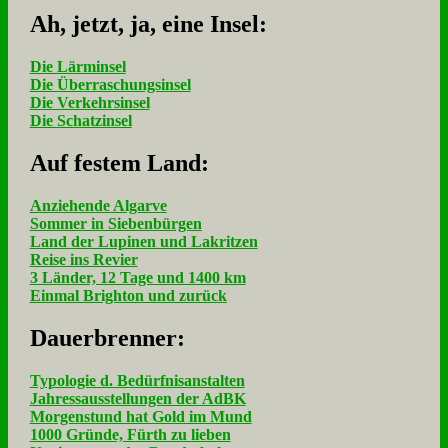
Ah, jetzt, ja, ei­ne In­sel:
Die Lärminsel
Die Überraschungsinsel
Die Verkehrsinsel
Die Schatzinsel
Auf fe­stem Land:
Anziehende Algarve
Sommer in Siebenbürgen
Land der Lupinen und Lakritzen
Reise ins Revier
3 Länder, 12 Tage und 1400 km
Einmal Brighton und zurück
Dau­er­bren­ner:
Typologie d. Bedürfnisanstalten
Jahressausstellungen der AdBK
Morgenstund hat Gold im Mund
1000 Gründe, Fürth zu lieben