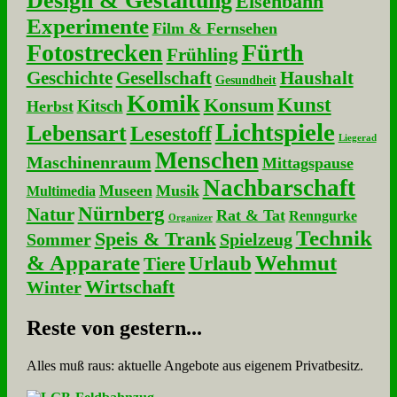
Design & Gestaltung
Eisenbahn
Experimente
Film & Fernsehen
Fotostrecken
Fürth
Frühling
Geschichte
Gesellschaft
Haushalt
Gesundheit
Komik
Kunst
Konsum
Kitsch
Herbst
Lichtspiele
Lebensart
Lesestoff
Liegerad
Menschen
Maschinenraum
Mittagspause
Nachbarschaft
Museen
Musik
Multimedia
Nürnberg
Natur
Rat & Tat
Renngurke
Organizer
Technik
Speis & Trank
Sommer
Spielzeug
& Apparate
Wehmut
Urlaub
Tiere
Wirtschaft
Winter
Re­ste von ge­stern...
Alles muß raus: aktuelle An­ge­bo­te aus eigenem Privatbesitz.