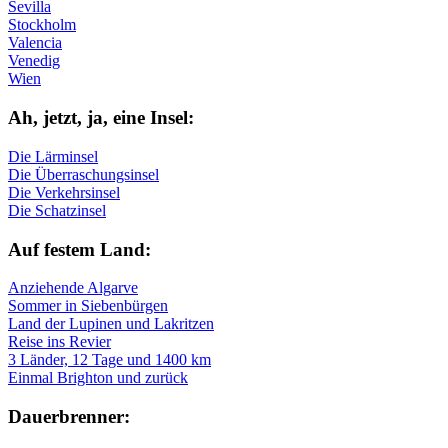
Sevilla
Stockholm
Valencia
Venedig
Wien
Ah, jetzt, ja, ei­ne In­sel:
Die Lärminsel
Die Überraschungsinsel
Die Verkehrsinsel
Die Schatzinsel
Auf fe­stem Land:
Anziehende Algarve
Sommer in Siebenbürgen
Land der Lupinen und Lakritzen
Reise ins Revier
3 Länder, 12 Tage und 1400 km
Einmal Brighton und zurück
Dau­er­bren­ner: