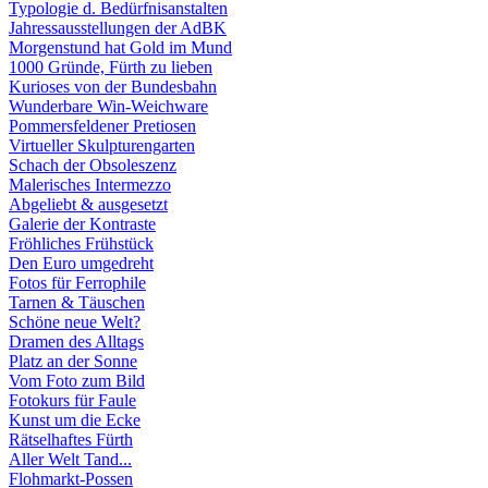
Typologie d. Bedürfnisanstalten
Jahressausstellungen der AdBK
Morgenstund hat Gold im Mund
1000 Gründe, Fürth zu lieben
Kurioses von der Bundesbahn
Wunderbare Win-Weichware
Pommersfeldener Pretiosen
Virtueller Skulpturengarten
Schach der Obsoleszenz
Malerisches Intermezzo
Abgeliebt & ausgesetzt
Galerie der Kontraste
Fröhliches Frühstück
Den Euro umgedreht
Fotos für Ferrophile
Tarnen & Täuschen
Schöne neue Welt?
Dramen des Alltags
Platz an der Sonne
Vom Foto zum Bild
Fotokurs für Faule
Kunst um die Ecke
Rätselhaftes Fürth
Aller Welt Tand...
Flohmarkt-Possen