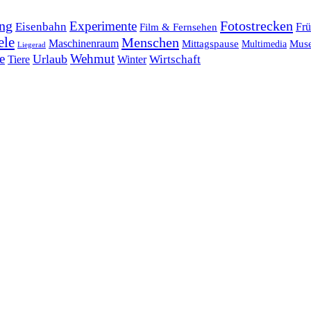
ng
Fotostrecken
Experimente
Eisenbahn
Frü
Film & Fernsehen
ele
Menschen
Maschinenraum
Mittagspause
Mus
Multimedia
Liegerad
e
Wehmut
Urlaub
Tiere
Wirtschaft
Winter