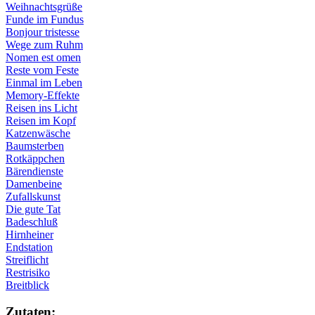
Weihnachtsgrüße
Funde im Fundus
Bonjour tristesse
Wege zum Ruhm
Nomen est omen
Reste vom Feste
Einmal im Leben
Memory-Effekte
Reisen ins Licht
Reisen im Kopf
Katzenwäsche
Baumsterben
Rotkäppchen
Bärendienste
Damenbeine
Zufallskunst
Die gute Tat
Badeschluß
Hirnheiner
Endstation
Streiflicht
Restrisiko
Breitblick
Zu­ta­ten: