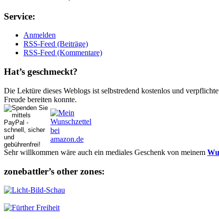
Ser­vice:
Anmelden
RSS-Feed (Beiträge)
RSS-Feed (Kommentare)
Hat’s ge­schmeckt?
Die Lektüre dieses Weblogs ist selbstredend kostenlos und ver­pflich­te
Freude bereiten konnte.
Sehr willkommen wäre auch ein mediales Geschenk von meinem
Wun
zonebattler’s other zo­nes: