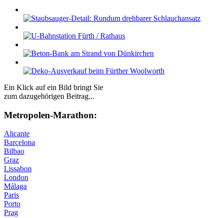
Ein Klick auf ein Bild bringt Sie
zum dazugehörigen Beitrag...
Me­tro­po­len-Ma­ra­thon:
Alicante
Barcelona
Bilbao
Graz
Lissabon
London
Málaga
Paris
Porto
Prag