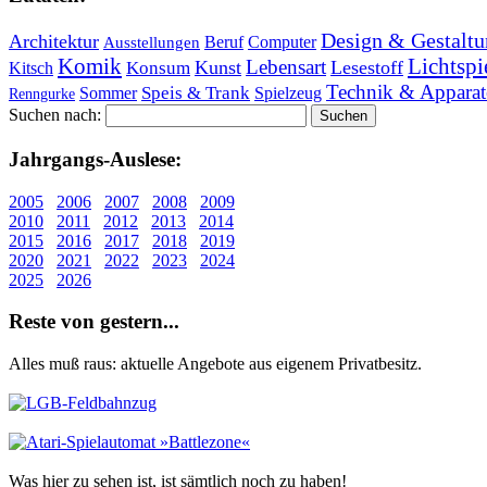
Design & Gestaltu
Architektur
Beruf
Computer
Ausstellungen
Lichtspi
Komik
Lebensart
Kunst
Lesestoff
Konsum
Kitsch
Technik & Apparat
Speis & Trank
Sommer
Spielzeug
Renngurke
Suchen nach:
Jahr­gangs-Aus­le­se:
2005
2006
2007
2008
2009
2010
2011
2012
2013
2014
2015
2016
2017
2018
2019
2020
2021
2022
2023
2024
2025
2026
Re­ste von ge­stern...
Alles muß raus: aktuelle An­ge­bo­te aus eigenem Privatbesitz.
Was hier zu sehen ist, ist sämt­lich noch zu haben!