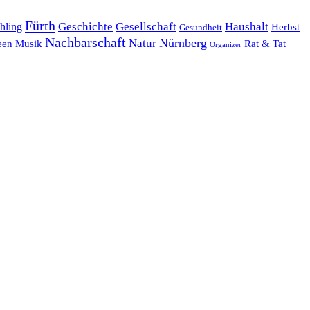
Fürth
hling
Geschichte
Gesellschaft
Haushalt
Herbst
Gesundheit
Nachbarschaft
Nürnberg
Natur
een
Musik
Rat & Tat
Organizer