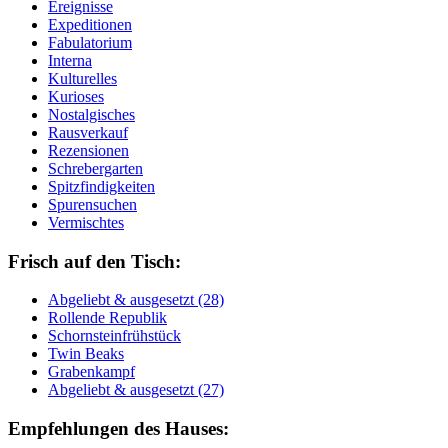
Ereignisse
Expeditionen
Fabulatorium
Interna
Kulturelles
Kurioses
Nostalgisches
Rausverkauf
Rezensionen
Schrebergarten
Spitzfindigkeiten
Spurensuchen
Vermischtes
Frisch auf den Tisch:
Ab­ge­liebt & aus­ge­setzt (28)
Rol­len­de Re­pu­blik
Schorn­stein­früh­stück
Twin Beaks
Gra­ben­kampf
Ab­ge­liebt & aus­ge­setzt (27)
Empfehlungen des Hauses: