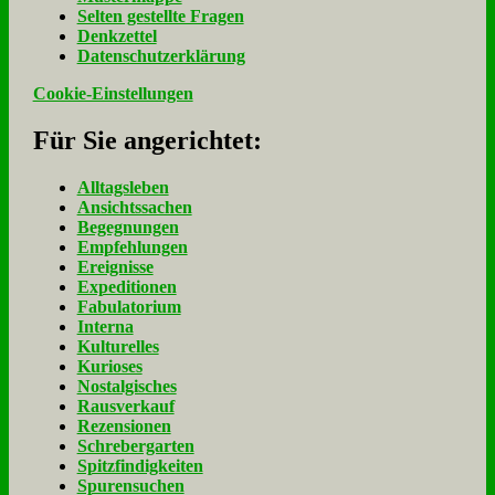
Sel­ten ge­stell­te Fra­gen
Denk­zet­tel
Da­ten­schutz­er­klä­rung
Cookie-Einstellungen
Für Sie an­ge­rich­tet:
Alltagsleben
Ansichtssachen
Begegnungen
Empfehlungen
Ereignisse
Expeditionen
Fabulatorium
Interna
Kulturelles
Kurioses
Nostalgisches
Rausverkauf
Rezensionen
Schrebergarten
Spitzfindigkeiten
Spurensuchen