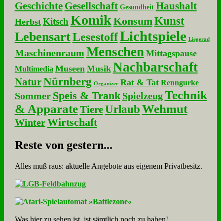
Geschichte
Gesellschaft
Haushalt
Gesundheit
Komik
Kunst
Konsum
Kitsch
Herbst
Lichtspiele
Lebensart
Lesestoff
Liegerad
Menschen
Maschinenraum
Mittagspause
Nachbarschaft
Museen
Musik
Multimedia
Nürnberg
Natur
Rat & Tat
Renngurke
Organizer
Technik
Speis & Trank
Sommer
Spielzeug
& Apparate
Wehmut
Urlaub
Tiere
Wirtschaft
Winter
Re­ste von ge­stern...
Alles muß raus: aktuelle An­ge­bo­te aus eigenem Privatbesitz.
Was hier zu sehen ist, ist sämt­lich noch zu haben!