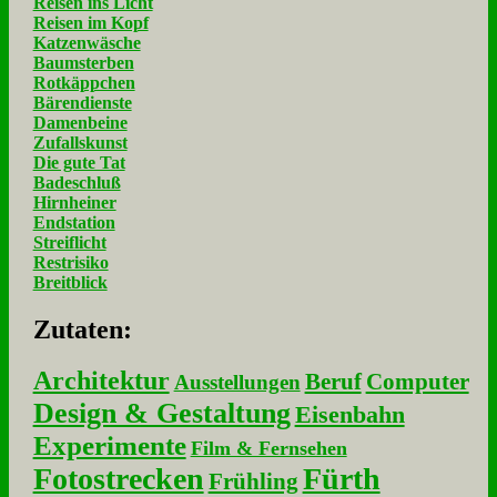
Reisen ins Licht
Reisen im Kopf
Katzenwäsche
Baumsterben
Rotkäppchen
Bärendienste
Damenbeine
Zufallskunst
Die gute Tat
Badeschluß
Hirnheiner
Endstation
Streiflicht
Restrisiko
Breitblick
Zu­ta­ten:
Architektur
Beruf
Computer
Ausstellungen
Design & Gestaltung
Eisenbahn
Experimente
Film & Fernsehen
Fotostrecken
Fürth
Frühling