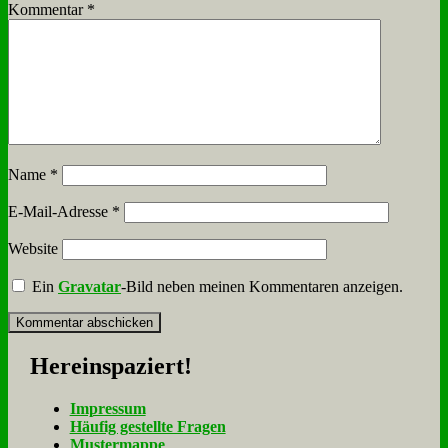
Kommentar
*
Name
*
E-Mail-Adresse
*
Website
Ein
Gravatar
-Bild neben meinen Kommentaren anzeigen.
Her­ein­spa­ziert!
Im­pres­sum
Häu­fig ge­stell­te Fra­gen
Mu­ster­map­pe