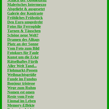
Schach der Obsoleszenz
Malerisches Intermezzo
Abgeliebt & ausgesetzt
Galerie der Kontraste
Fröhliches Frühstück
Den Euro umgedreht
Fotos für Ferrophile
Tarnen & Täuschen
Schöne neue Welt?
Dramen des Alltags
Platz an der Sonne
Vom Foto zum Bild
Fotokurs für Faule
Kunst um die Ecke
Rätselhaftes Fürth
Aller Welt Tand...
Flohmarkt-Possen
Weihnachtsgrüße
Funde im Fundus
Bonjour tristesse
Wege zum Ruhm
Nomen est omen
Reste vom Feste
Einmal im Leben
Memory-Effekte