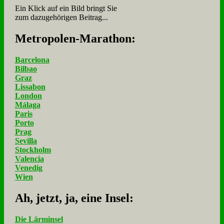
Ein Klick auf ein Bild bringt Sie
zum dazugehörigen Beitrag...
Me­tro­po­len-Ma­ra­thon:
Barcelona
Bilbao
Graz
Lissabon
London
Málaga
Paris
Porto
Prag
Sevilla
Stockholm
Valencia
Venedig
Wien
Ah, jetzt, ja, ei­ne In­sel:
Die Lärminsel