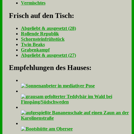
Vermischtes
Frisch auf den Tisch:
Ab­ge­liebt & aus­ge­setzt (28)
Rol­len­de Re­pu­blik
Schorn­stein­früh­stück
Twin Beaks
Gra­ben­kampf
Ab­ge­liebt & aus­ge­setzt (27)
Empfehlungen des Hauses: