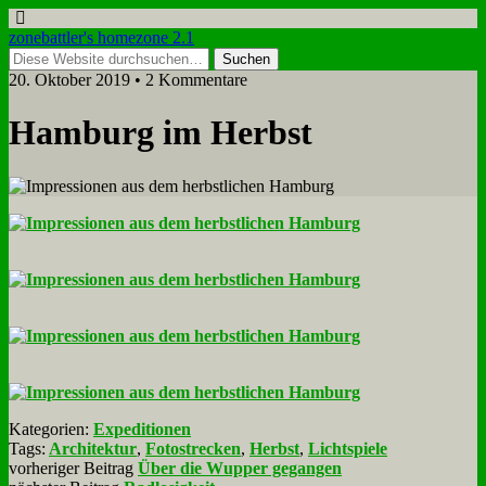
zonebattler's homezone 2.1
20. Oktober 2019 • 2 Kommentare
Ham­burg im Herbst
Kategorien:
Expeditionen
Tags:
Architektur
,
Fotostrecken
,
Herbst
,
Lichtspiele
vorheriger Beitrag
Über die Wupper gegangen