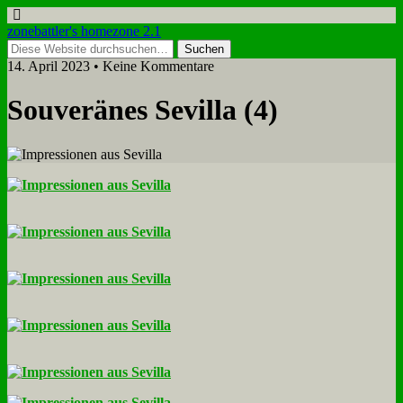
zonebattler's homezone 2.1
14. April 2023 • Keine Kommentare
Sou­ve­rä­nes Se­vil­la (4)