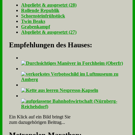
Ab­ge­liebt & aus­ge­setzt (28)
Rol­len­de Re­pu­blik
Schorn­stein­früh­stück
Twin Beaks
Gra­ben­kampf
Ab­ge­liebt & aus­ge­setzt (27)
Empfehlungen des Hauses:
Ein Klick auf ein Bild bringt Sie
zum dazugehörigen Beitrag...
Me­tro­po­len-Ma­ra­thon: