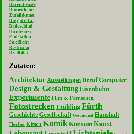
Bärendienste
Damenbeine
Zufallskunst
Die gute Tat
Badeschluß
Hirnheiner
Endstation
Streiflicht
Restrisiko
Breitblick
Zu­ta­ten:
Architektur
Beruf
Computer
Ausstellungen
Design & Gestaltung
Eisenbahn
Experimente
Film & Fernsehen
Fotostrecken
Fürth
Frühling
Geschichte
Gesellschaft
Haushalt
Gesundheit
Komik
Kunst
Konsum
Kitsch
Herbst
Lichtspiele
Lebensart
Lesestoff