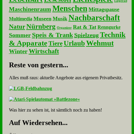
Liegerad
Menschen
Maschinenraum
Mittagspause
Nachbarschaft
Museen
Musik
Multimedia
Nürnberg
Natur
Rat & Tat
Renngurke
Organizer
Technik
Speis & Trank
Sommer
Spielzeug
& Apparate
Wehmut
Urlaub
Tiere
Wirtschaft
Winter
Re­ste von ge­stern...
Alles muß raus: aktuelle An­ge­bo­te aus eigenem Privatbesitz.
Was hier zu sehen ist, ist sämt­lich noch zu haben!
Auf Wie­der­se­hen...