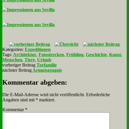
Kategorien:
Expeditionen
Tags:
Architektur
,
Fotostrecken
,
Frühling
,
Geschichte
,
Kunst
,
Menschen
,
Tiere
,
Urlaub
vorheriger Beitrag
Torfamilie
nächster Beitrag
Armutszeugnis
Kommentar abgeben:
Die E-Mail-Adresse wird nicht veröffentlicht.
Erforderliche
Angaben sind mit
*
markiert.
Kommentar
*