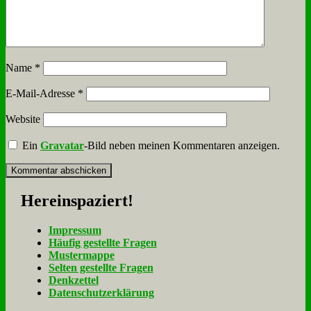
Name
*
E-Mail-Adresse
*
Website
Ein
Gravatar
-Bild neben meinen Kommentaren anzeigen.
Her­ein­spa­ziert!
Im­pres­sum
Häu­fig ge­stell­te Fra­gen
Mu­ster­map­pe
Sel­ten ge­stell­te Fra­gen
Denk­zet­tel
Da­ten­schutz­er­klä­rung