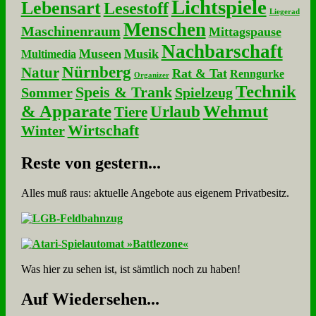
Lichtspiele
Lebensart
Lesestoff
Liegerad
Menschen
Maschinenraum
Mittagspause
Nachbarschaft
Museen
Musik
Multimedia
Nürnberg
Natur
Rat & Tat
Renngurke
Organizer
Technik
Speis & Trank
Sommer
Spielzeug
& Apparate
Wehmut
Urlaub
Tiere
Wirtschaft
Winter
Re­ste von ge­stern...
Alles muß raus: aktuelle An­ge­bo­te aus eigenem Privatbesitz.
Was hier zu sehen ist, ist sämt­lich noch zu haben!
Auf Wie­der­se­hen...