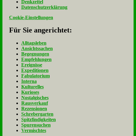
Denk­zet­tel
Da­ten­schutz­er­klä­rung
Cookie-Einstellungen
Für Sie an­ge­rich­tet:
Alltagsleben
Ansichtssachen
Begegnungen
Empfehlungen
Ereignisse
Expeditionen
Fabulatorium
Interna
Kulturelles
Kurioses
Nostalgisches
Rausverkauf
Rezensionen
Schrebergarten
Spitzfindigkeiten
Spurensuchen
Vermischtes