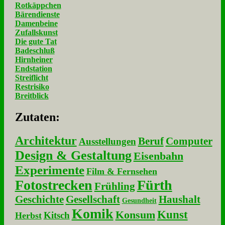
Rotkäppchen
Bärendienste
Damenbeine
Zufallskunst
Die gute Tat
Badeschluß
Hirnheiner
Endstation
Streiflicht
Restrisiko
Breitblick
Zu­ta­ten:
Architektur
Beruf
Computer
Ausstellungen
Design & Gestaltung
Eisenbahn
Experimente
Film & Fernsehen
Fotostrecken
Fürth
Frühling
Geschichte
Gesellschaft
Haushalt
Gesundheit
Komik
Kunst
Konsum
Kitsch
Herbst