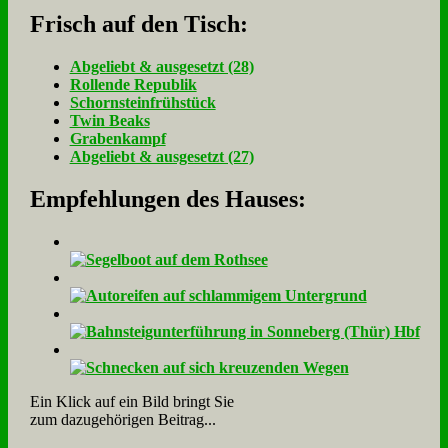
Frisch auf den Tisch:
Ab­ge­liebt & aus­ge­setzt (28)
Rol­len­de Re­pu­blik
Schorn­stein­früh­stück
Twin Beaks
Gra­ben­kampf
Ab­ge­liebt & aus­ge­setzt (27)
Empfehlungen des Hauses:
Ein Klick auf ein Bild bringt Sie
zum dazugehörigen Beitrag...