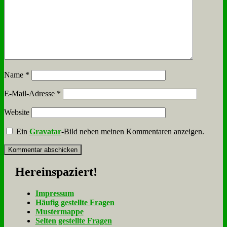
Name
*
E-Mail-Adresse
*
Website
Ein
Gravatar
-Bild neben meinen Kommentaren anzeigen.
Her­ein­spa­ziert!
Im­pres­sum
Häu­fig ge­stell­te Fra­gen
Mu­ster­map­pe
Sel­ten ge­stell­te Fra­gen