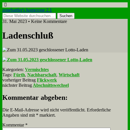
zonebattler's homezone 2.1
31. Mai 2023 • Keine Kommentare
La­den­schluß
Kategorien:
Vermischtes
Tags:
Fürth
,
Nachbarschaft
,
Wirtschaft
vorheriger Beitrag
Flickwerk
nächster Beitrag
Abschnittswechsel
Kommentar abgeben:
Die E-Mail-Adresse wird nicht veröffentlicht.
Erforderliche
Angaben sind mit
*
markiert.
Kommentar
*