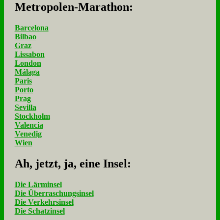
Me­tro­po­len-Ma­ra­thon:
Barcelona
Bilbao
Graz
Lissabon
London
Málaga
Paris
Porto
Prag
Sevilla
Stockholm
Valencia
Venedig
Wien
Ah, jetzt, ja, ei­ne In­sel:
Die Lärminsel
Die Überraschungsinsel
Die Verkehrsinsel
Die Schatzinsel