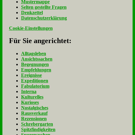
Mu­ster­map­pe
Sel­ten ge­stell­te Fra­gen
Denk­zet­tel
Da­ten­schutz­er­klä­rung
Cookie-Einstellungen
Für Sie an­ge­rich­tet:
Alltagsleben
Ansichtssachen
Begegnungen
Empfehlungen
Ereignisse
Expeditionen
Fabulatorium
Interna
Kulturelles
Kurioses
Nostalgisches
Rausverkauf
Rezensionen
Schrebergarten
Spitzfindigkeiten
Spurensuchen