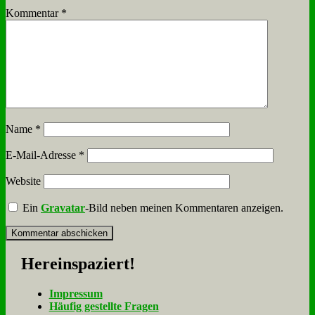
Kommentar
*
Name
*
E-Mail-Adresse
*
Website
Ein
Gravatar
-Bild neben meinen Kommentaren anzeigen.
Her­ein­spa­ziert!
Im­pres­sum
Häu­fig ge­stell­te Fra­gen