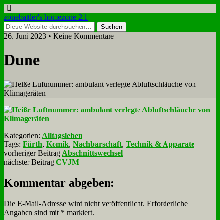
zonebattler's homezone 2.1
26. Juni 2023 • Keine Kommentare
Dune
Kategorien:
Alltagsleben
Tags:
Fürth
,
Komik
,
Nachbarschaft
,
Technik & Apparate
vorheriger Beitrag
Abschnittswechsel
nächster Beitrag
CVJM
Kommentar abgeben:
Die E-Mail-Adresse wird nicht veröffentlicht.
Erforderliche
Angaben sind mit
*
markiert.