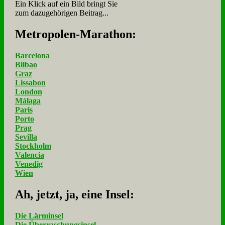
Ein Klick auf ein Bild bringt Sie
zum dazugehörigen Beitrag...
Me­tro­po­len-Ma­ra­thon:
Barcelona
Bilbao
Graz
Lissabon
London
Málaga
Paris
Porto
Prag
Sevilla
Stockholm
Valencia
Venedig
Wien
Ah, jetzt, ja, ei­ne In­sel:
Die Lärminsel
Die Überraschungsinsel