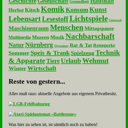
Geschichte
Gesellschaft
Haushalt
Gesundheit
Komik
Kunst
Konsum
Kitsch
Herbst
Lichtspiele
Lebensart
Lesestoff
Liegerad
Menschen
Maschinenraum
Mittagspause
Nachbarschaft
Museen
Musik
Multimedia
Nürnberg
Natur
Rat & Tat
Renngurke
Organizer
Technik
Speis & Trank
Sommer
Spielzeug
& Apparate
Wehmut
Urlaub
Tiere
Wirtschaft
Winter
Re­ste von ge­stern...
Alles muß raus: aktuelle An­ge­bo­te aus eigenem Privatbesitz.
Was hier zu sehen ist, ist sämt­lich noch zu haben!