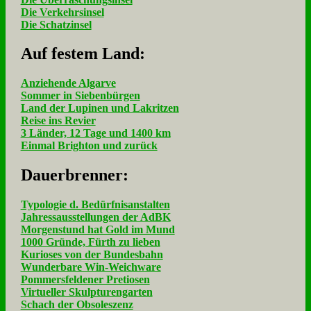
Die Verkehrsinsel
Die Schatzinsel
Auf fe­stem Land:
Anziehende Algarve
Sommer in Siebenbürgen
Land der Lupinen und Lakritzen
Reise ins Revier
3 Länder, 12 Tage und 1400 km
Einmal Brighton und zurück
Dau­er­bren­ner:
Typologie d. Bedürfnisanstalten
Jahressausstellungen der AdBK
Morgenstund hat Gold im Mund
1000 Gründe, Fürth zu lieben
Kurioses von der Bundesbahn
Wunderbare Win-Weichware
Pommersfeldener Pretiosen
Virtueller Skulpturengarten
Schach der Obsoleszenz