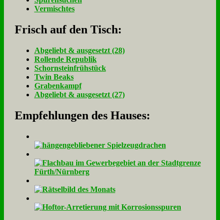
Vermischtes
Frisch auf den Tisch:
Ab­ge­liebt & aus­ge­setzt (28)
Rol­len­de Re­pu­blik
Schorn­stein­früh­stück
Twin Beaks
Gra­ben­kampf
Ab­ge­liebt & aus­ge­setzt (27)
Empfehlungen des Hauses: