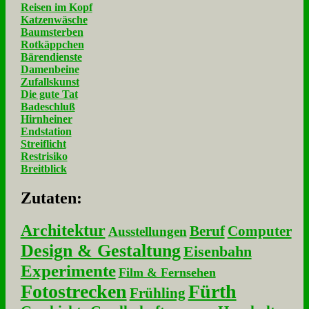
Reisen im Kopf
Katzenwäsche
Baumsterben
Rotkäppchen
Bärendienste
Damenbeine
Zufallskunst
Die gute Tat
Badeschluß
Hirnheiner
Endstation
Streiflicht
Restrisiko
Breitblick
Zu­ta­ten:
Architektur
Beruf
Computer
Ausstellungen
Design & Gestaltung
Eisenbahn
Experimente
Film & Fernsehen
Fotostrecken
Fürth
Frühling