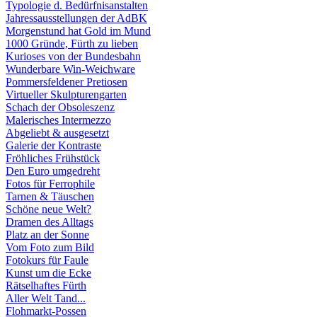
Typologie d. Bedürfnisanstalten
Jahressausstellungen der AdBK
Morgenstund hat Gold im Mund
1000 Gründe, Fürth zu lieben
Kurioses von der Bundesbahn
Wunderbare Win-Weichware
Pommersfeldener Pretiosen
Virtueller Skulpturengarten
Schach der Obsoleszenz
Malerisches Intermezzo
Abgeliebt & ausgesetzt
Galerie der Kontraste
Fröhliches Frühstück
Den Euro umgedreht
Fotos für Ferrophile
Tarnen & Täuschen
Schöne neue Welt?
Dramen des Alltags
Platz an der Sonne
Vom Foto zum Bild
Fotokurs für Faule
Kunst um die Ecke
Rätselhaftes Fürth
Aller Welt Tand...
Flohmarkt-Possen