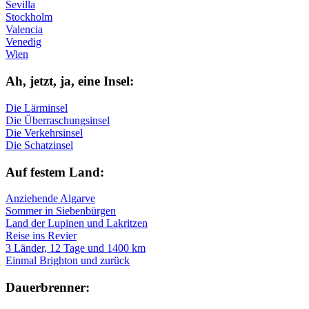
Sevilla
Stockholm
Valencia
Venedig
Wien
Ah, jetzt, ja, ei­ne In­sel:
Die Lärminsel
Die Überraschungsinsel
Die Verkehrsinsel
Die Schatzinsel
Auf fe­stem Land:
Anziehende Algarve
Sommer in Siebenbürgen
Land der Lupinen und Lakritzen
Reise ins Revier
3 Länder, 12 Tage und 1400 km
Einmal Brighton und zurück
Dau­er­bren­ner: