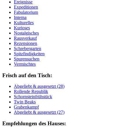
Ereignisse
Expeditionen
Fabulatorium
Interna
Kulturelles
Kurioses
Nostalgisches
Rausverkauf
Rezensionen
Schrebergarten
Spitzfindigkeiten
Spurensuchen
Vermischtes
Frisch auf den Tisch:
Ab­ge­liebt & aus­ge­setzt (28)
Rol­len­de Re­pu­blik
Schorn­stein­früh­stück
Twin Beaks
Gra­ben­kampf
Ab­ge­liebt & aus­ge­setzt (27)
Empfehlungen des Hauses: