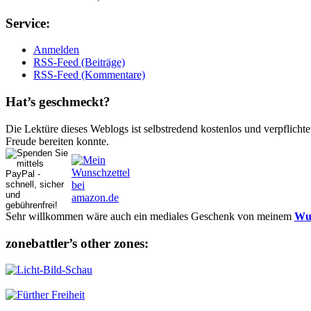
Ser­vice:
Anmelden
RSS-Feed (Beiträge)
RSS-Feed (Kommentare)
Hat’s ge­schmeckt?
Die Lektüre dieses Weblogs ist selbstredend kostenlos und ver­pflich­te
Freude bereiten konnte.
Sehr willkommen wäre auch ein mediales Geschenk von meinem
Wun
zonebattler’s other zo­nes: