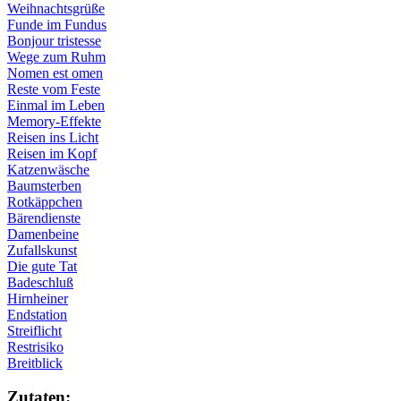
Weihnachtsgrüße
Funde im Fundus
Bonjour tristesse
Wege zum Ruhm
Nomen est omen
Reste vom Feste
Einmal im Leben
Memory-Effekte
Reisen ins Licht
Reisen im Kopf
Katzenwäsche
Baumsterben
Rotkäppchen
Bärendienste
Damenbeine
Zufallskunst
Die gute Tat
Badeschluß
Hirnheiner
Endstation
Streiflicht
Restrisiko
Breitblick
Zu­ta­ten: