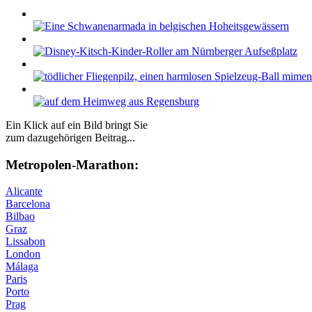
Ein Klick auf ein Bild bringt Sie
zum dazugehörigen Beitrag...
Me­tro­po­len-Ma­ra­thon:
Alicante
Barcelona
Bilbao
Graz
Lissabon
London
Málaga
Paris
Porto
Prag