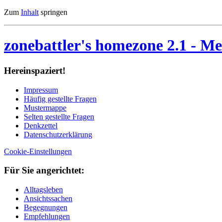
Zum
Inhalt
springen
zonebattler's homezone 2.1
- Me
Her­ein­spa­ziert!
Im­pres­sum
Häu­fig ge­stell­te Fra­gen
Mu­ster­map­pe
Sel­ten ge­stell­te Fra­gen
Denk­zet­tel
Da­ten­schutz­er­klä­rung
Cookie-Einstellungen
Für Sie an­ge­rich­tet:
Alltagsleben
Ansichtssachen
Begegnungen
Empfehlungen