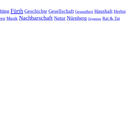
Fürth
hling
Geschichte
Gesellschaft
Haushalt
Herbst
Gesundheit
Nachbarschaft
Nürnberg
Natur
een
Musik
Rat & Tat
Organizer