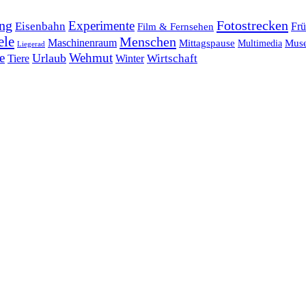
ng
Fotostrecken
Experimente
Eisenbahn
Frü
Film & Fernsehen
ele
Menschen
Maschinenraum
Mittagspause
Mus
Multimedia
Liegerad
e
Wehmut
Urlaub
Tiere
Wirtschaft
Winter