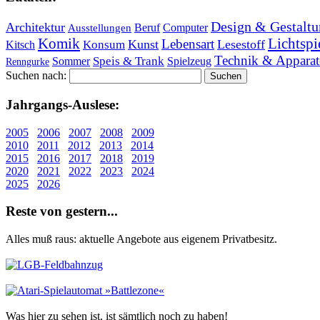
Design & Gestaltu
Architektur
Beruf
Computer
Ausstellungen
Lichtspi
Komik
Lebensart
Kunst
Lesestoff
Konsum
Kitsch
Technik & Apparat
Speis & Trank
Sommer
Spielzeug
Renngurke
Suchen nach:
Jahr­gangs-Aus­le­se:
2005
2006
2007
2008
2009
2010
2011
2012
2013
2014
2015
2016
2017
2018
2019
2020
2021
2022
2023
2024
2025
2026
Re­ste von ge­stern...
Alles muß raus: aktuelle An­ge­bo­te aus eigenem Privatbesitz.
Was hier zu sehen ist, ist sämt­lich noch zu haben!