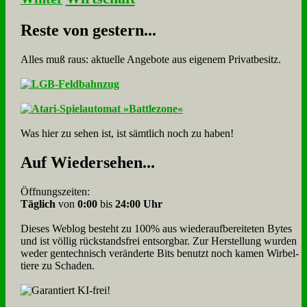
Re­ste von ge­stern...
Alles muß raus: aktuelle An­ge­bo­te aus eigenem Privatbesitz.
Was hier zu sehen ist, ist sämt­lich noch zu haben!
Auf Wie­der­se­hen...
Öffnungszeiten:
Täglich
von
0:00
bis
24:00 Uhr
Dieses Weblog besteht zu 100% aus wie­der­auf­bereite­ten Bytes
und ist völlig rück­stands­frei ent­sorg­bar. Zur Herstellung wurden
weder gen­tech­nisch veränderte Bits benutzt noch kamen Wir­bel­
tiere zu Scha­den.