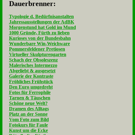
Dau­er­bren­ner:
Typologie d. Bedürfnisanstalten
Jahressausstellungen der AdBK
Morgenstund hat Gold im Mund
1000 Gründe, Fürth zu lieben
Kurioses von der Bundesbahn
Wunderbare Win-Weichware
Pommersfeldener Pretiosen
Virtueller Skulpturengarten
Schach der Obsoleszenz
Malerisches Intermezzo
Abgeliebt & ausgesetzt
Galerie der Kontraste
Fröhliches Frühstück
Den Euro umgedreht
Fotos für Ferrophile
Tarnen & Täuschen
Schöne neue Welt?
Dramen des Alltags
Platz an der Sonne
Vom Foto zum Bild
Fotokurs für Faule
Kunst um die Ecke