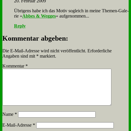
20. Februar 2009
Üb­ri­gens ha­be ich das Mo­tiv so­gleich in mei­ne The­men-Ga­le­
rie »
Ab­bes & Weg­ges
« auf­ge­nom­men...
Reply
Kommentar abgeben:
Die E-Mail-Adresse wird nicht veröffentlicht.
Erforderliche
Angaben sind mit
*
markiert.
Kommentar
*
Name
*
E-Mail-Adresse
*