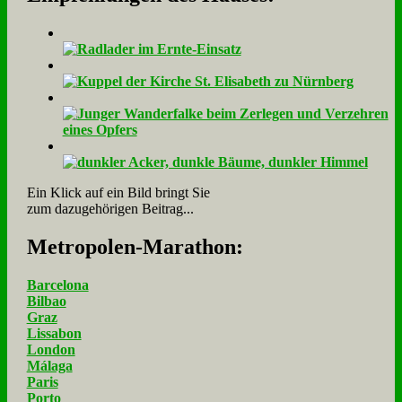
Ein Klick auf ein Bild bringt Sie
zum dazugehörigen Beitrag...
Me­tro­po­len-Ma­ra­thon:
Barcelona
Bilbao
Graz
Lissabon
London
Málaga
Paris
Porto