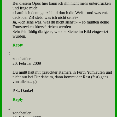
Bei die­sem Opus hier kann ich ihn nicht mehr un­ter­drücken
und fra­ge mich:
»Lau­fe ich denn ganz blind durch die Welt – und was ent­
deckt der ZB stets, was ich nicht se­he?«
Ja, »Ich se­he was, was du nicht siehst!« – so müß­ten dei­ne
Fo­to­strecken über­schrie­ben wer­den.
Sehr fein­füh­lig üb­ri­gens, wie die Stei­ne im Bild ein­ge­setzt
wur­den.
Reply
zone­batt­ler
20. Februar 2009
Du mußt halt mit ge­zück­ter Ka­me­ra in Fürth ‘rum­lau­fen und
nicht nur bei Dir da­heim, dann kommt der Rest (fast) ganz
von al­lein... ;-)
P.S.: Dan­ke!
Reply
zone­batt­ler