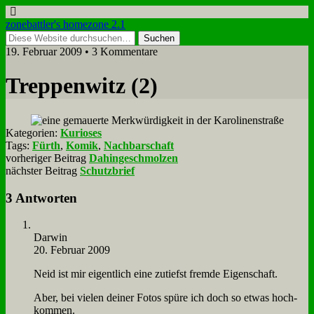
zonebattler's homezone 2.1
19. Februar 2009 • 3 Kommentare
Trep­pen­witz (2)
Kategorien:
Kurioses
Tags:
Fürth
,
Komik
,
Nachbarschaft
vorheriger Beitrag
Dahingeschmolzen
nächster Beitrag
Schutzbrief
3 Antworten
Dar­win
20. Februar 2009
Neid ist mir ei­gent­lich ei­ne zu­tiefst frem­de Ei­gen­schaft.
Aber, bei vie­len dei­ner Fo­tos spü­re ich doch so et­was hoch­
kom­men.