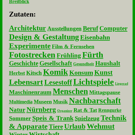
Breitblick
Zu­ta­ten:
Architektur
Beruf
Computer
Ausstellungen
Design & Gestaltung
Eisenbahn
Experimente
Film & Fernsehen
Fotostrecken
Fürth
Frühling
Geschichte
Gesellschaft
Haushalt
Gesundheit
Komik
Kunst
Konsum
Kitsch
Herbst
Lichtspiele
Lebensart
Lesestoff
Liegerad
Menschen
Maschinenraum
Mittagspause
Nachbarschaft
Museen
Musik
Multimedia
Nürnberg
Natur
Rat & Tat
Renngurke
Organizer
Technik
Speis & Trank
Sommer
Spielzeug
& Apparate
Wehmut
Urlaub
Tiere
Wirtschaft
Winter