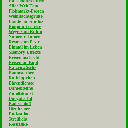
Rätselhaftes Fürth
Aller Welt Tand...
Flohmarkt-Possen
Weihnachtsgrüße
Funde im Fundus
Bonjour tristesse
Wege zum Ruhm
Nomen est omen
Reste vom Feste
Einmal im Leben
Memory-Effekte
Reisen ins Licht
Reisen im Kopf
Katzenwäsche
Baumsterben
Rotkäppchen
Bärendienste
Damenbeine
Zufallskunst
Die gute Tat
Badeschluß
Hirnheiner
Endstation
Streiflicht
Restrisiko