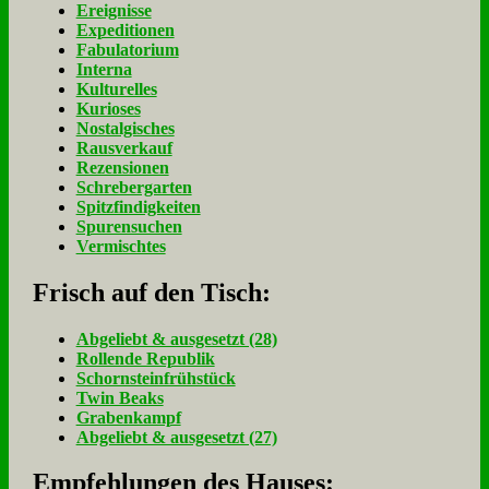
Ereignisse
Expeditionen
Fabulatorium
Interna
Kulturelles
Kurioses
Nostalgisches
Rausverkauf
Rezensionen
Schrebergarten
Spitzfindigkeiten
Spurensuchen
Vermischtes
Frisch auf den Tisch:
Ab­ge­liebt & aus­ge­setzt (28)
Rol­len­de Re­pu­blik
Schorn­stein­früh­stück
Twin Beaks
Gra­ben­kampf
Ab­ge­liebt & aus­ge­setzt (27)
Empfehlungen des Hauses: