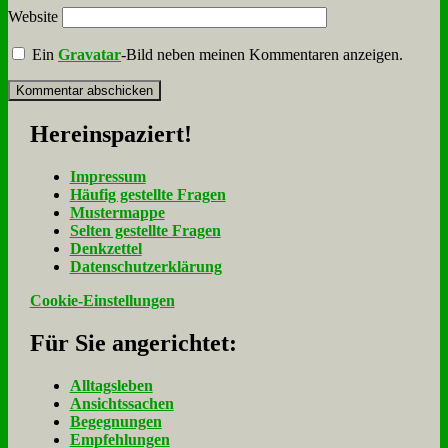
Website
Ein
Gravatar
-Bild neben meinen Kommentaren anzeigen.
Her­ein­spa­ziert!
Im­pres­sum
Häu­fig ge­stell­te Fra­gen
Mu­ster­map­pe
Sel­ten ge­stell­te Fra­gen
Denk­zet­tel
Da­ten­schutz­er­klä­rung
Cookie-Einstellungen
Für Sie an­ge­rich­tet:
Alltagsleben
Ansichtssachen
Begegnungen
Empfehlungen