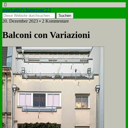
zonebattler's homezone 2.1
20. Dezember 2023 • 2 Kommentare
Bal­co­ni con Va­ria­zio­ni