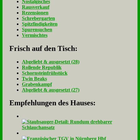
Nostalgisches
Rausverkauf
Rezensionen
Schrebergarten
Spitzfindigkeiten
Spurensuchen
Vermischtes
Frisch auf den Tisch:
Ab­ge­liebt & aus­ge­setzt (28)
Rol­len­de Re­pu­blik
Schorn­stein­früh­stück
Twin Beaks
Gra­ben­kampf
Ab­ge­liebt & aus­ge­setzt (27)
Empfehlungen des Hauses: