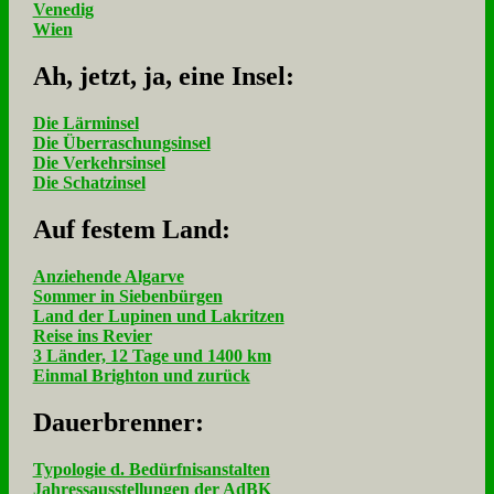
Venedig
Wien
Ah, jetzt, ja, ei­ne In­sel:
Die Lärminsel
Die Überraschungsinsel
Die Verkehrsinsel
Die Schatzinsel
Auf fe­stem Land:
Anziehende Algarve
Sommer in Siebenbürgen
Land der Lupinen und Lakritzen
Reise ins Revier
3 Länder, 12 Tage und 1400 km
Einmal Brighton und zurück
Dau­er­bren­ner:
Typologie d. Bedürfnisanstalten
Jahressausstellungen der AdBK