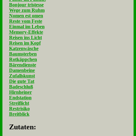
Bonjour tristesse
Wege zum Ruhm
Nomen est omen
Reste vom Feste
Einmal im Leben
Memory-Effekte
Reisen ins Licht
Reisen im Kopf
Katzenwäsche
Baumsterben
Rotkäppchen
Bärendienste
Damenbeine
Zufallskunst
Die gute Tat
Badeschluß
Hirnheiner
Endstation
Streiflicht
Restrisiko
Breitblick
Zu­ta­ten: