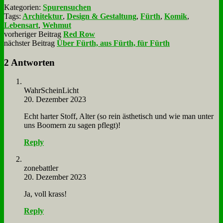
Kategorien:
Spurensuchen
Tags:
Architektur
,
Design & Gestaltung
,
Fürth
,
Komik
,
Lebensart
,
Wehmut
vorheriger Beitrag
Red Row
nächster Beitrag
Über Fürth, aus Fürth, für Fürth
2 Antworten
Wahr­Schein­Licht
20. Dezember 2023
Echt har­ter Stoff, Al­ter (so rein äs­the­tisch und wie man un­ter
uns Boo­mern zu sa­gen pflegt)!
Reply
zone­batt­ler
20. Dezember 2023
Ja, voll krass!
Reply