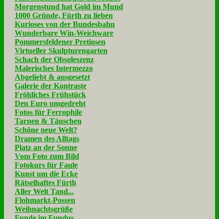
Morgenstund hat Gold im Mund
1000 Gründe, Fürth zu lieben
Kurioses von der Bundesbahn
Wunderbare Win-Weichware
Pommersfeldener Pretiosen
Virtueller Skulpturengarten
Schach der Obsoleszenz
Malerisches Intermezzo
Abgeliebt & ausgesetzt
Galerie der Kontraste
Fröhliches Frühstück
Den Euro umgedreht
Fotos für Ferrophile
Tarnen & Täuschen
Schöne neue Welt?
Dramen des Alltags
Platz an der Sonne
Vom Foto zum Bild
Fotokurs für Faule
Kunst um die Ecke
Rätselhaftes Fürth
Aller Welt Tand...
Flohmarkt-Possen
Weihnachtsgrüße
Funde im Fundus