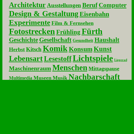
Architektur
Beruf
Computer
Ausstellungen
Design & Gestaltung
Eisenbahn
Experimente
Film & Fernsehen
Fotostrecken
Fürth
Frühling
Geschichte
Gesellschaft
Haushalt
Gesundheit
Komik
Kunst
Konsum
Kitsch
Herbst
Lichtspiele
Lebensart
Lesestoff
Liegerad
Menschen
Maschinenraum
Mittagspause
Nachbarschaft
Museen
Musik
Multimedia
Nürnberg
Natur
Rat & Tat
Renngurke
Organizer
Technik
Speis & Trank
Sommer
Spielzeug
& Apparate
Wehmut
Urlaub
Tiere
Wirtschaft
Winter
Re­ste von ge­stern...