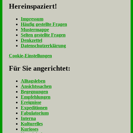
Her­ein­spa­ziert!
Im­pres­sum
Häu­fig ge­stell­te Fra­gen
Mu­ster­map­pe
Sel­ten ge­stell­te Fra­gen
Denk­zet­tel
Da­ten­schutz­er­klä­rung
Cookie-Einstellungen
Für Sie an­ge­rich­tet:
Alltagsleben
Ansichtssachen
Begegnungen
Empfehlungen
Ereignisse
Expeditionen
Fabulatorium
Interna
Kulturelles
Kurioses