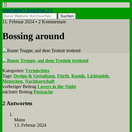
zonebattler's homezone 2.1
11. Februar 2024 • 2 Kommentare
Bos­sing around
Kategorien:
Vermischtes
Tags:
Design & Gestaltung
,
Fürth
,
Komik
,
Lichtspiele
,
Menschen
,
Nachbarschaft
vorheriger Beitrag
Lovers in the Night
nächster Beitrag
Postsache
2 Antworten
Ma­nu
13. Februar 2024