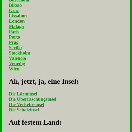
Bilbao
Graz
Lissabon
London
Málaga
Paris
Porto
Prag
Sevilla
Stockholm
Valencia
Venedig
Wien
Ah, jetzt, ja, ei­ne In­sel:
Die Lärminsel
Die Überraschungsinsel
Die Verkehrsinsel
Die Schatzinsel
Auf fe­stem Land: