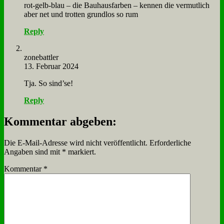
rot-gelb-blau – die Bau­haus­far­ben – ken­nen die ver­mut­lich
aber net und trot­ten grund­los so rum
Reply
zone­batt­ler
13. Februar 2024
Tja. So sind’se!
Reply
Kommentar abgeben:
Die E-Mail-Adresse wird nicht veröffentlicht.
Erforderliche
Angaben sind mit
*
markiert.
Kommentar
*