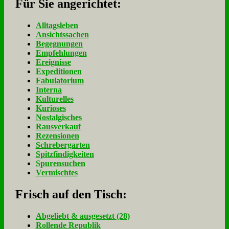
Für Sie an­ge­rich­tet:
Alltagsleben
Ansichtssachen
Begegnungen
Empfehlungen
Ereignisse
Expeditionen
Fabulatorium
Interna
Kulturelles
Kurioses
Nostalgisches
Rausverkauf
Rezensionen
Schrebergarten
Spitzfindigkeiten
Spurensuchen
Vermischtes
Frisch auf den Tisch:
Ab­ge­liebt & aus­ge­setzt (28)
Rol­len­de Re­pu­blik