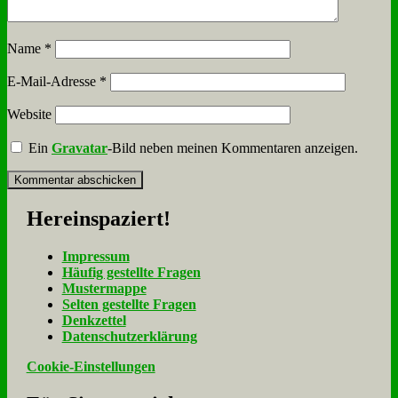
Name
*
E-Mail-Adresse
*
Website
Ein
Gravatar
-Bild neben meinen Kommentaren anzeigen.
Her­ein­spa­ziert!
Im­pres­sum
Häu­fig ge­stell­te Fra­gen
Mu­ster­map­pe
Sel­ten ge­stell­te Fra­gen
Denk­zet­tel
Da­ten­schutz­er­klä­rung
Cookie-Einstellungen