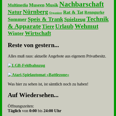
Nachbarschaft
Museen
Musik
Multimedia
Nürnberg
Natur
Rat & Tat
Renngurke
Organizer
Technik
Speis & Trank
Sommer
Spielzeug
& Apparate
Wehmut
Urlaub
Tiere
Wirtschaft
Winter
Re­ste von ge­stern...
Alles muß raus: aktuelle An­ge­bo­te aus eigenem Privatbesitz.
Was hier zu sehen ist, ist sämt­lich noch zu haben!
Auf Wie­der­se­hen...
Öffnungszeiten:
Täglich
von
0:00
bis
24:00 Uhr