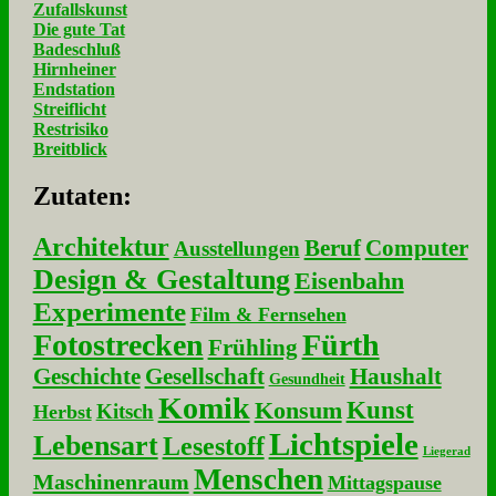
Zufallskunst
Die gute Tat
Badeschluß
Hirnheiner
Endstation
Streiflicht
Restrisiko
Breitblick
Zu­ta­ten:
Architektur
Beruf
Computer
Ausstellungen
Design & Gestaltung
Eisenbahn
Experimente
Film & Fernsehen
Fotostrecken
Fürth
Frühling
Geschichte
Gesellschaft
Haushalt
Gesundheit
Komik
Kunst
Konsum
Kitsch
Herbst
Lichtspiele
Lebensart
Lesestoff
Liegerad
Menschen
Maschinenraum
Mittagspause