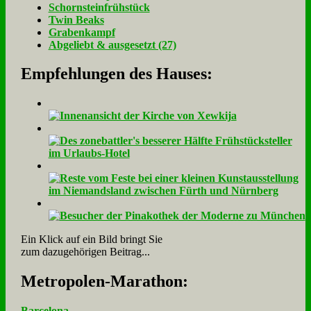
Schorn­stein­früh­stück
Twin Beaks
Gra­ben­kampf
Ab­ge­liebt & aus­ge­setzt (27)
Empfehlungen des Hauses:
Ein Klick auf ein Bild bringt Sie
zum dazugehörigen Beitrag...
Me­tro­po­len-Ma­ra­thon:
Barcelona