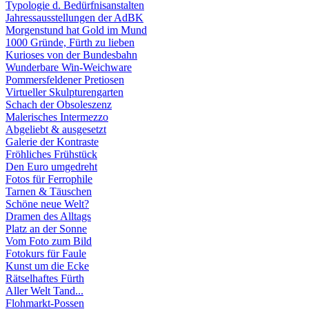
Typologie d. Bedürfnisanstalten
Jahressausstellungen der AdBK
Morgenstund hat Gold im Mund
1000 Gründe, Fürth zu lieben
Kurioses von der Bundesbahn
Wunderbare Win-Weichware
Pommersfeldener Pretiosen
Virtueller Skulpturengarten
Schach der Obsoleszenz
Malerisches Intermezzo
Abgeliebt & ausgesetzt
Galerie der Kontraste
Fröhliches Frühstück
Den Euro umgedreht
Fotos für Ferrophile
Tarnen & Täuschen
Schöne neue Welt?
Dramen des Alltags
Platz an der Sonne
Vom Foto zum Bild
Fotokurs für Faule
Kunst um die Ecke
Rätselhaftes Fürth
Aller Welt Tand...
Flohmarkt-Possen