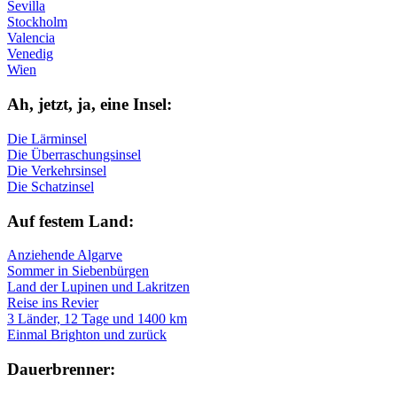
Sevilla
Stockholm
Valencia
Venedig
Wien
Ah, jetzt, ja, ei­ne In­sel:
Die Lärminsel
Die Überraschungsinsel
Die Verkehrsinsel
Die Schatzinsel
Auf fe­stem Land:
Anziehende Algarve
Sommer in Siebenbürgen
Land der Lupinen und Lakritzen
Reise ins Revier
3 Länder, 12 Tage und 1400 km
Einmal Brighton und zurück
Dau­er­bren­ner: