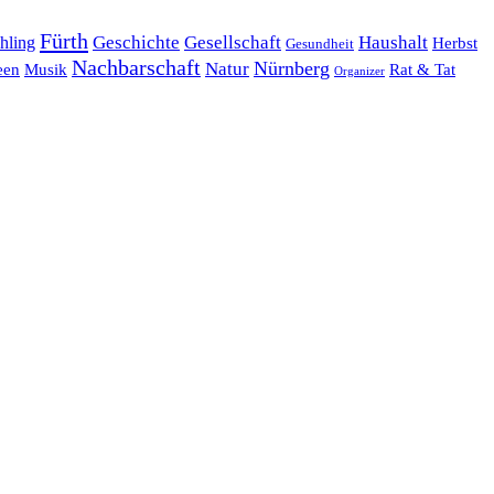
Fürth
hling
Geschichte
Gesellschaft
Haushalt
Herbst
Gesundheit
Nachbarschaft
Nürnberg
Natur
een
Musik
Rat & Tat
Organizer