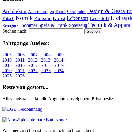
Design & Gestaltu
Architektur
Beruf
Computer
Ausstellungen
Lichtspi
Komik
Lebensart
Kunst
Lesestoff
Konsum
Kitsch
Technik & Apparat
Speis & Trank
Sommer
Spielzeug
Renngurke
Suchen nach:
Jahr­gangs-Aus­le­se:
2005
2006
2007
2008
2009
2010
2011
2012
2013
2014
2015
2016
2017
2018
2019
2020
2021
2022
2023
2024
2025
2026
Re­ste von ge­stern...
Alles muß raus: aktuelle An­ge­bo­te aus eigenem Privatbesitz.
Was hier zu sehen ist, ist sämt­lich noch zu haben!