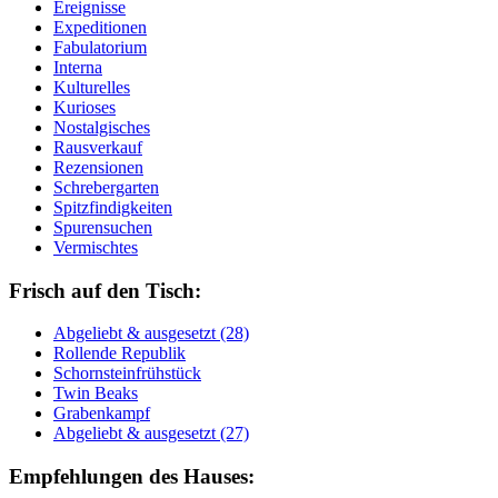
Ereignisse
Expeditionen
Fabulatorium
Interna
Kulturelles
Kurioses
Nostalgisches
Rausverkauf
Rezensionen
Schrebergarten
Spitzfindigkeiten
Spurensuchen
Vermischtes
Frisch auf den Tisch:
Ab­ge­liebt & aus­ge­setzt (28)
Rol­len­de Re­pu­blik
Schorn­stein­früh­stück
Twin Beaks
Gra­ben­kampf
Ab­ge­liebt & aus­ge­setzt (27)
Empfehlungen des Hauses: