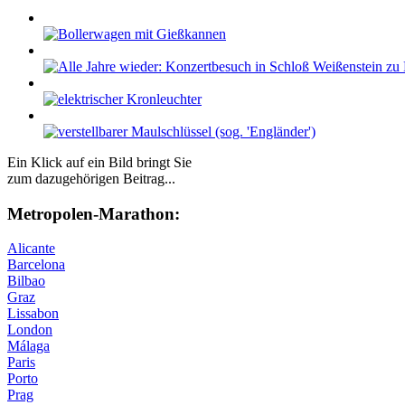
Ein Klick auf ein Bild bringt Sie
zum dazugehörigen Beitrag...
Me­tro­po­len-Ma­ra­thon:
Alicante
Barcelona
Bilbao
Graz
Lissabon
London
Málaga
Paris
Porto
Prag