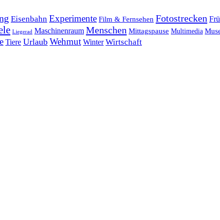
ng
Fotostrecken
Experimente
Eisenbahn
Frü
Film & Fernsehen
ele
Menschen
Maschinenraum
Mittagspause
Mus
Multimedia
Liegerad
e
Wehmut
Urlaub
Tiere
Wirtschaft
Winter