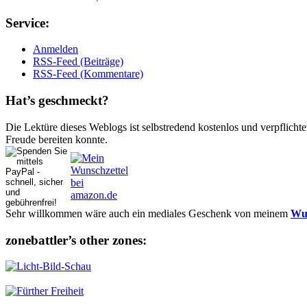
Ser­vice:
Anmelden
RSS-Feed (Beiträge)
RSS-Feed (Kommentare)
Hat’s ge­schmeckt?
Die Lektüre dieses Weblogs ist selbstredend kostenlos und ver­pflich­te
Freude bereiten konnte.
Sehr willkommen wäre auch ein mediales Geschenk von meinem
Wun
zonebattler’s other zo­nes: