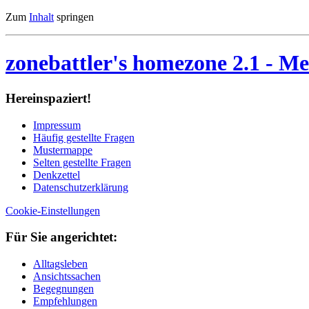
Zum
Inhalt
springen
zonebattler's homezone 2.1
- Me
Her­ein­spa­ziert!
Im­pres­sum
Häu­fig ge­stell­te Fra­gen
Mu­ster­map­pe
Sel­ten ge­stell­te Fra­gen
Denk­zet­tel
Da­ten­schutz­er­klä­rung
Cookie-Einstellungen
Für Sie an­ge­rich­tet:
Alltagsleben
Ansichtssachen
Begegnungen
Empfehlungen