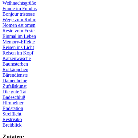
Weihnachtsgrüße
Funde im Fundus
Bonjour tristesse
Wege zum Ruhm
Nomen est omen
Reste vom Feste
Einmal im Leben
Memory-Effekte
Reisen ins Licht
Reisen im Kopf
Katzenwäsche
Baumsterben
Rotkäppchen
Bärendienste
Damenbeine
Zufallskunst
Die gute Tat
Badeschluß
Hirnheiner
Endstation
Streiflicht
Restrisiko
Breitblick
Zu­ta­ten: