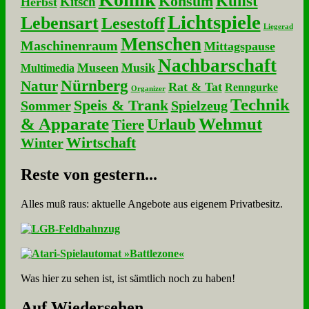
Kunst
Konsum
Kitsch
Herbst
Lichtspiele
Lebensart
Lesestoff
Liegerad
Menschen
Maschinenraum
Mittagspause
Nachbarschaft
Museen
Musik
Multimedia
Nürnberg
Natur
Rat & Tat
Renngurke
Organizer
Technik
Speis & Trank
Sommer
Spielzeug
& Apparate
Wehmut
Urlaub
Tiere
Wirtschaft
Winter
Re­ste von ge­stern...
Alles muß raus: aktuelle An­ge­bo­te aus eigenem Privatbesitz.
Was hier zu sehen ist, ist sämt­lich noch zu haben!
Auf Wie­der­se­hen...