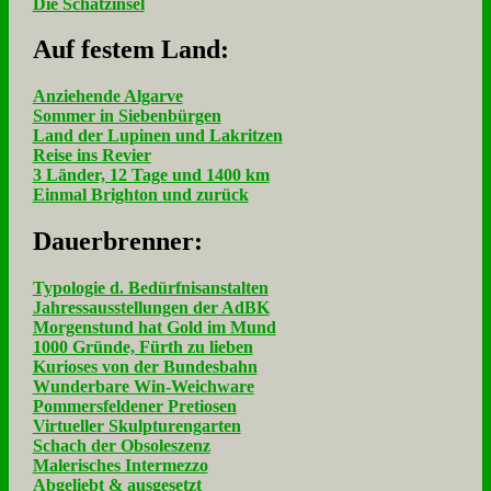
Die Schatzinsel
Auf fe­stem Land:
Anziehende Algarve
Sommer in Siebenbürgen
Land der Lupinen und Lakritzen
Reise ins Revier
3 Länder, 12 Tage und 1400 km
Einmal Brighton und zurück
Dau­er­bren­ner:
Typologie d. Bedürfnisanstalten
Jahressausstellungen der AdBK
Morgenstund hat Gold im Mund
1000 Gründe, Fürth zu lieben
Kurioses von der Bundesbahn
Wunderbare Win-Weichware
Pommersfeldener Pretiosen
Virtueller Skulpturengarten
Schach der Obsoleszenz
Malerisches Intermezzo
Abgeliebt & ausgesetzt