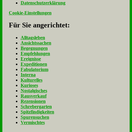
Da­ten­schutz­er­klä­rung
Cookie-Einstellungen
Für Sie an­ge­rich­tet:
Alltagsleben
Ansichtssachen
Begegnungen
Empfehlungen
Ereignisse
Expeditionen
Fabulatorium
Interna
Kulturelles
Kurioses
Nostalgisches
Rausverkauf
Rezensionen
Schrebergarten
Spitzfindigkeiten
Spurensuchen
Vermischtes