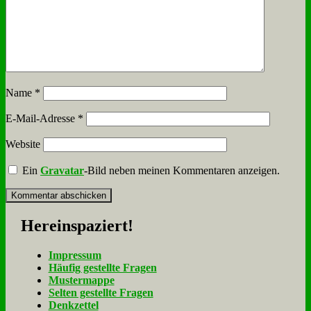
Name
*
E-Mail-Adresse
*
Website
Ein
Gravatar
-Bild neben meinen Kommentaren anzeigen.
Her­ein­spa­ziert!
Im­pres­sum
Häu­fig ge­stell­te Fra­gen
Mu­ster­map­pe
Sel­ten ge­stell­te Fra­gen
Denk­zet­tel