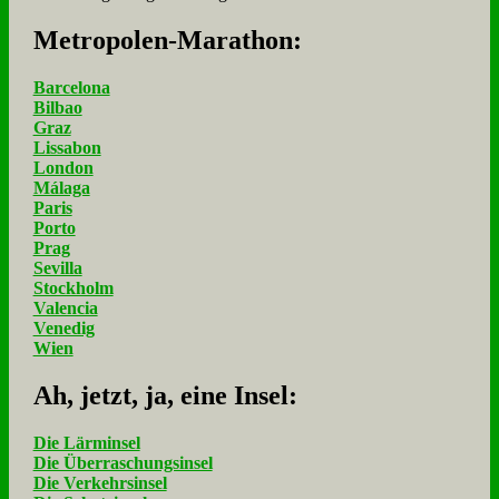
Me­tro­po­len-Ma­ra­thon:
Barcelona
Bilbao
Graz
Lissabon
London
Málaga
Paris
Porto
Prag
Sevilla
Stockholm
Valencia
Venedig
Wien
Ah, jetzt, ja, ei­ne In­sel:
Die Lärminsel
Die Überraschungsinsel
Die Verkehrsinsel