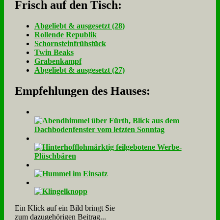
Frisch auf den Tisch:
Ab­ge­liebt & aus­ge­setzt (28)
Rol­len­de Re­pu­blik
Schorn­stein­früh­stück
Twin Beaks
Gra­ben­kampf
Ab­ge­liebt & aus­ge­setzt (27)
Empfehlungen des Hauses:
Ein Klick auf ein Bild bringt Sie
zum dazugehörigen Beitrag...