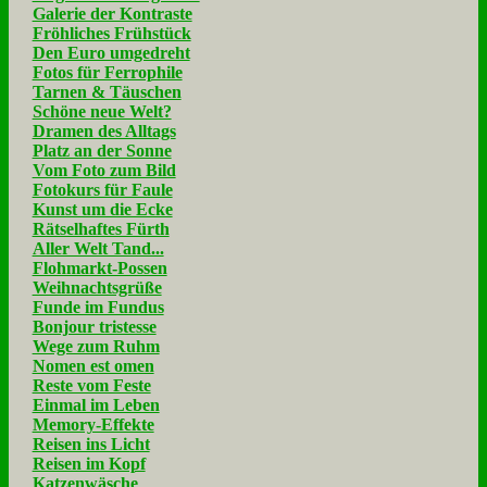
Galerie der Kontraste
Fröhliches Frühstück
Den Euro umgedreht
Fotos für Ferrophile
Tarnen & Täuschen
Schöne neue Welt?
Dramen des Alltags
Platz an der Sonne
Vom Foto zum Bild
Fotokurs für Faule
Kunst um die Ecke
Rätselhaftes Fürth
Aller Welt Tand...
Flohmarkt-Possen
Weihnachtsgrüße
Funde im Fundus
Bonjour tristesse
Wege zum Ruhm
Nomen est omen
Reste vom Feste
Einmal im Leben
Memory-Effekte
Reisen ins Licht
Reisen im Kopf
Katzenwäsche