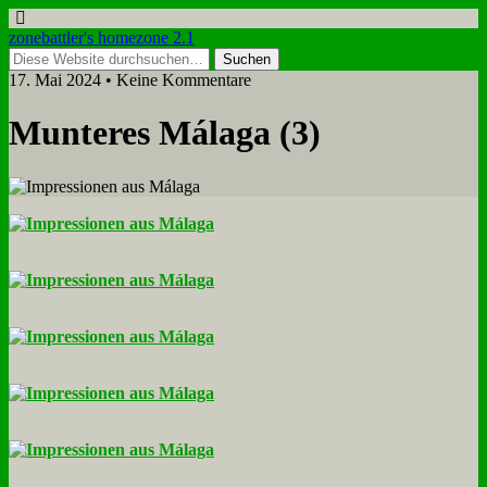
zonebattler's homezone 2.1
17. Mai 2024 • Keine Kommentare
Mun­te­res Má­la­ga (3)