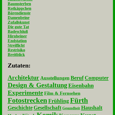
Baumsterben
Rotkäppchen
Bärendienste
Damenbeine
Zufallskunst
Die gute Tat
Badeschluß
Hirnheiner
Endstation
Streiflicht
Restrisiko
Breitblick
Zu­ta­ten:
Architektur
Beruf
Computer
Ausstellungen
Design & Gestaltung
Eisenbahn
Experimente
Film & Fernsehen
Fotostrecken
Fürth
Frühling
Geschichte
Gesellschaft
Haushalt
Gesundheit
Komik