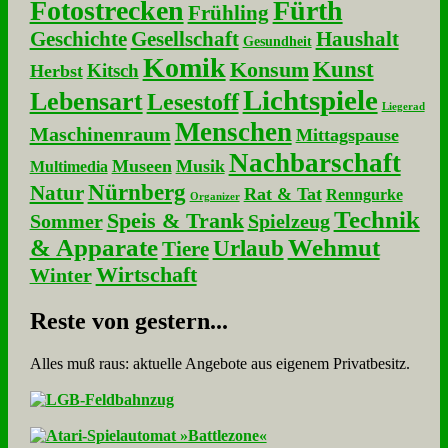
Fotostrecken
Fürth
Frühling
Geschichte
Gesellschaft
Haushalt
Gesundheit
Komik
Kunst
Konsum
Kitsch
Herbst
Lichtspiele
Lebensart
Lesestoff
Liegerad
Menschen
Maschinenraum
Mittagspause
Nachbarschaft
Museen
Musik
Multimedia
Nürnberg
Natur
Rat & Tat
Renngurke
Organizer
Technik
Speis & Trank
Sommer
Spielzeug
& Apparate
Wehmut
Urlaub
Tiere
Wirtschaft
Winter
Re­ste von ge­stern...
Alles muß raus: aktuelle An­ge­bo­te aus eigenem Privatbesitz.