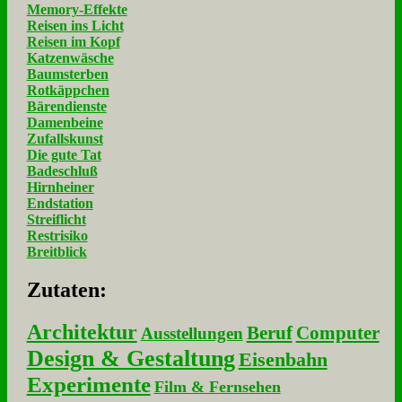
Memory-Effekte
Reisen ins Licht
Reisen im Kopf
Katzenwäsche
Baumsterben
Rotkäppchen
Bärendienste
Damenbeine
Zufallskunst
Die gute Tat
Badeschluß
Hirnheiner
Endstation
Streiflicht
Restrisiko
Breitblick
Zu­ta­ten:
Architektur
Beruf
Computer
Ausstellungen
Design & Gestaltung
Eisenbahn
Experimente
Film & Fernsehen