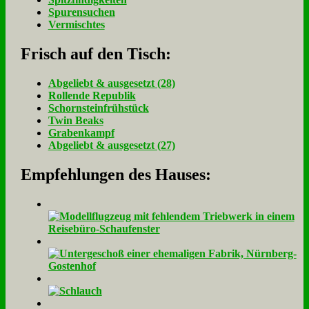
Spurensuchen
Vermischtes
Frisch auf den Tisch:
Ab­ge­liebt & aus­ge­setzt (28)
Rol­len­de Re­pu­blik
Schorn­stein­früh­stück
Twin Beaks
Gra­ben­kampf
Ab­ge­liebt & aus­ge­setzt (27)
Empfehlungen des Hauses: