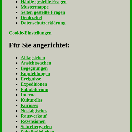
Häu­fig ge­stell­te Fra­gen
Mu­ster­map­pe
Sel­ten ge­stell­te Fra­gen
Denk­zet­tel
Da­ten­schutz­er­klä­rung
Cookie-Einstellungen
Für Sie an­ge­rich­tet:
Alltagsleben
Ansichtssachen
Begegnungen
Empfehlungen
Ereignisse
Expeditionen
Fabulatorium
Interna
Kulturelles
Kurioses
Nostalgisches
Rausverkauf
Rezensionen
Schrebergarten
Spitzfindigkeiten