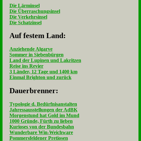
Die Lärminsel
Die Überraschungsinsel
Die Verkehrsinsel
Die Schatzinsel
Auf fe­stem Land:
Anziehende Algarve
Sommer in Siebenbürgen
Land der Lupinen und Lakritzen
Reise ins Revier
3 Länder, 12 Tage und 1400 km
Einmal Brighton und zurück
Dau­er­bren­ner:
Typologie d. Bedürfnisanstalten
Jahressausstellungen der AdBK
Morgenstund hat Gold im Mund
1000 Gründe, Fürth zu lieben
Kurioses von der Bundesbahn
Wunderbare Win-Weichware
Pommersfeldener Pretiosen