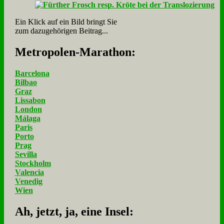
Ein Klick auf ein Bild bringt Sie
zum dazugehörigen Beitrag...
Me­tro­po­len-Ma­ra­thon:
Barcelona
Bilbao
Graz
Lissabon
London
Málaga
Paris
Porto
Prag
Sevilla
Stockholm
Valencia
Venedig
Wien
Ah, jetzt, ja, ei­ne In­sel: