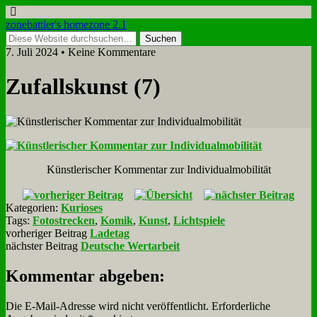
zonebattler's homezone 2.1
7. Juli 2024 • Keine Kommentare
Zu­falls­kunst (7)
Künst­le­ri­scher Kom­men­tar zur In­di­vi­du­al­mo­bi­li­tät
Kategorien:
Kurioses
Tags:
Fotostrecken
,
Komik
,
Kunst
,
Lichtspiele
vorheriger Beitrag
Ladetag
nächster Beitrag
Deutsche Wertarbeit
Kommentar abgeben:
Die E-Mail-Adresse wird nicht veröffentlicht.
Erforderliche