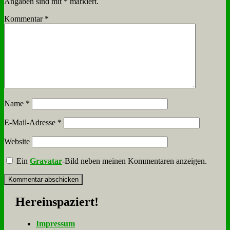
Angaben sind mit
*
markiert.
Kommentar
*
Name
*
E-Mail-Adresse
*
Website
Ein
Gravatar
-Bild neben meinen Kommentaren anzeigen.
Her­ein­spa­ziert!
Im­pres­sum