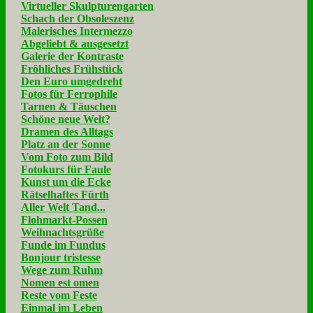
Virtueller Skulpturengarten
Schach der Obsoleszenz
Malerisches Intermezzo
Abgeliebt & ausgesetzt
Galerie der Kontraste
Fröhliches Frühstück
Den Euro umgedreht
Fotos für Ferrophile
Tarnen & Täuschen
Schöne neue Welt?
Dramen des Alltags
Platz an der Sonne
Vom Foto zum Bild
Fotokurs für Faule
Kunst um die Ecke
Rätselhaftes Fürth
Aller Welt Tand...
Flohmarkt-Possen
Weihnachtsgrüße
Funde im Fundus
Bonjour tristesse
Wege zum Ruhm
Nomen est omen
Reste vom Feste
Einmal im Leben