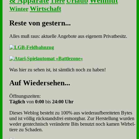
& Apparate
Wehmut
Urlaub
Tiere
Wirtschaft
Winter
Re­ste von ge­stern...
Alles muß raus: aktuelle An­ge­bo­te aus eigenem Privatbesitz.
Was hier zu sehen ist, ist sämt­lich noch zu haben!
Auf Wie­der­se­hen...
Öffnungszeiten:
Täglich
von
0:00
bis
24:00 Uhr
Dieses Weblog besteht zu 100% aus wie­der­auf­bereite­ten Bytes
und ist völlig rück­stands­frei ent­sorg­bar. Zur Herstellung wurden
weder gen­tech­nisch veränderte Bits benutzt noch kamen Wir­bel­
tiere zu Scha­den.