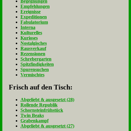
Begegnungen
Empfehlungen
Ereignisse
Expeditionen
Fabulatorium
Interna
Kulturelles
Kurioses
Nostalgisches
Rausverkauf
Rezensionen
Schrebergarten
Spitzfindigkeiten
Spurensuchen
Vermischtes
Frisch auf den Tisch:
Ab­ge­liebt & aus­ge­setzt (28)
Rol­len­de Re­pu­blik
Schorn­stein­früh­stück
Twin Beaks
Gra­ben­kampf
Ab­ge­liebt & aus­ge­setzt (27)