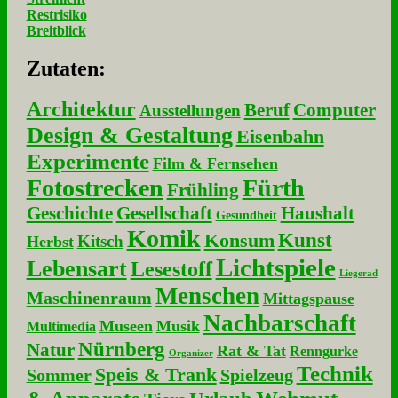
Restrisiko
Breitblick
Zu­ta­ten:
Architektur
Beruf
Computer
Ausstellungen
Design & Gestaltung
Eisenbahn
Experimente
Film & Fernsehen
Fotostrecken
Fürth
Frühling
Geschichte
Gesellschaft
Haushalt
Gesundheit
Komik
Kunst
Konsum
Kitsch
Herbst
Lichtspiele
Lebensart
Lesestoff
Liegerad
Menschen
Maschinenraum
Mittagspause
Nachbarschaft
Museen
Musik
Multimedia
Nürnberg
Natur
Rat & Tat
Renngurke
Organizer
Technik
Speis & Trank
Sommer
Spielzeug