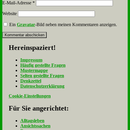
E-Mail-Adresse
*
Website
Ein
Gravatar
-Bild neben meinen Kommentaren anzeigen.
Her­ein­spa­ziert!
Im­pres­sum
Häu­fig ge­stell­te Fra­gen
Mu­ster­map­pe
Sel­ten ge­stell­te Fra­gen
Denk­zet­tel
Da­ten­schutz­er­klä­rung
Cookie-Einstellungen
Für Sie an­ge­rich­tet:
Alltagsleben
Ansichtssachen