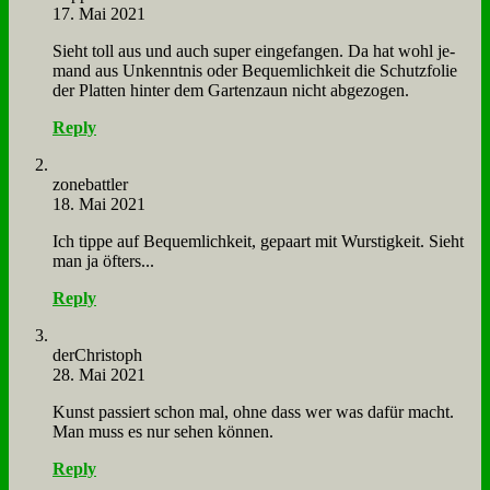
17. Mai 2021
Sieht toll aus und auch su­per ein­ge­fan­gen. Da hat wohl je­
mand aus Un­kennt­nis oder Be­quem­lich­keit die Schutz­fo­lie
der Plat­ten hin­ter dem Gar­ten­zaun nicht ab­ge­zo­gen.
Reply
zone­batt­ler
18. Mai 2021
Ich tip­pe auf Be­quem­lich­keit, ge­paart mit Wur­stig­keit. Sieht
man ja öf­ters...
Reply
der­Chri­stoph
28. Mai 2021
Kunst pas­siert schon mal, oh­ne dass wer was da­für macht.
Man muss es nur se­hen kön­nen.
Reply