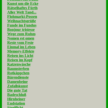
Kunst um die Ecke
Rätselhaftes Fürth
Aller Welt Tand...
Flohmarkt-Possen
Weihnachtsgrüße
Funde im Fundus
Bonjour tristesse
Wege zum Ruhm
Nomen est omen
Reste vom Feste
Einmal im Leben
Memory-Effekte
Reisen ins Licht
Reisen im Kopf
Katzenwäsche
Baumsterben
Rotkäppchen
Bärendienste
Damenbeine
Zufallskunst
Die gute Tat
Badeschluß
Hirnheiner
Endstation
Streiflicht