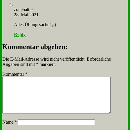
zone­batt­ler
28. Mai 2021
Al­les Übungs­sa­che! ;-)
Reply
Kommentar abgeben:
Die E-Mail-Adresse wird nicht veröffentlicht.
Erforderliche
Angaben sind mit
*
markiert.
Kommentar
*
Name
*