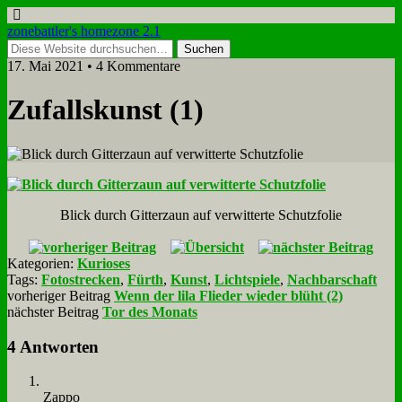
zonebattler's homezone 2.1
17. Mai 2021 • 4 Kommentare
Zu­falls­kunst (1)
Blick durch Git­ter­zaun auf ver­wit­ter­te Schutz­fo­lie
Kategorien:
Kurioses
Tags:
Fotostrecken
,
Fürth
,
Kunst
,
Lichtspiele
,
Nachbarschaft
vorheriger Beitrag
Wenn der lila Flieder wieder blüht (2)
nächster Beitrag
Tor des Monats
4 Antworten
Zap­po