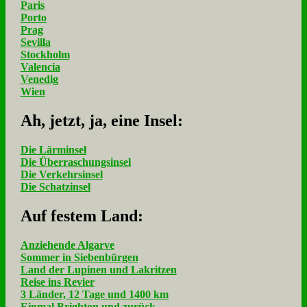
Paris
Porto
Prag
Sevilla
Stockholm
Valencia
Venedig
Wien
Ah, jetzt, ja, ei­ne In­sel:
Die Lärminsel
Die Überraschungsinsel
Die Verkehrsinsel
Die Schatzinsel
Auf fe­stem Land:
Anziehende Algarve
Sommer in Siebenbürgen
Land der Lupinen und Lakritzen
Reise ins Revier
3 Länder, 12 Tage und 1400 km
Einmal Brighton und zurück