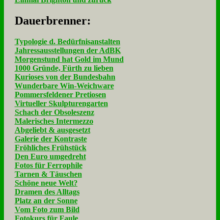
Dau­er­bren­ner:
Typologie d. Bedürfnisanstalten
Jahressausstellungen der AdBK
Morgenstund hat Gold im Mund
1000 Gründe, Fürth zu lieben
Kurioses von der Bundesbahn
Wunderbare Win-Weichware
Pommersfeldener Pretiosen
Virtueller Skulpturengarten
Schach der Obsoleszenz
Malerisches Intermezzo
Abgeliebt & ausgesetzt
Galerie der Kontraste
Fröhliches Frühstück
Den Euro umgedreht
Fotos für Ferrophile
Tarnen & Täuschen
Schöne neue Welt?
Dramen des Alltags
Platz an der Sonne
Vom Foto zum Bild
Fotokurs für Faule