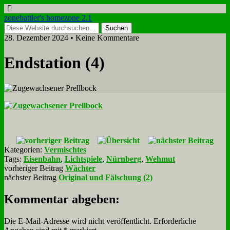
zonebattler's homezone 2.1
28. Dezember 2024 • Keine Kommentare
End­sta­ti­on (4)
Kategorien:
Vermischtes
Tags:
Eisenbahn
,
Lichtspiele
,
Nürnberg
,
Wehmut
vorheriger Beitrag
Wächter
nächster Beitrag
Original und Fälschung (2)
Kommentar abgeben:
Die E-Mail-Adresse wird nicht veröffentlicht.
Erforderliche