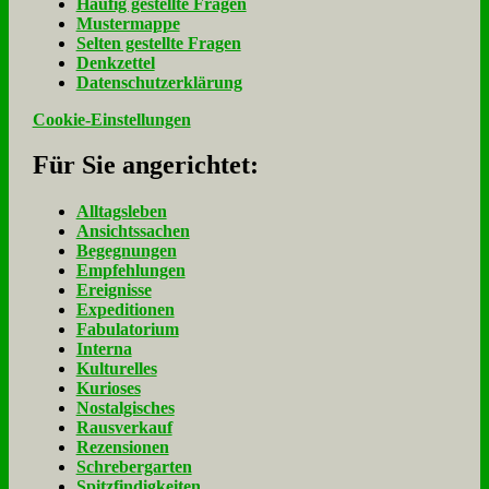
Häu­fig ge­stell­te Fra­gen
Mu­ster­map­pe
Sel­ten ge­stell­te Fra­gen
Denk­zet­tel
Da­ten­schutz­er­klä­rung
Cookie-Einstellungen
Für Sie an­ge­rich­tet:
Alltagsleben
Ansichtssachen
Begegnungen
Empfehlungen
Ereignisse
Expeditionen
Fabulatorium
Interna
Kulturelles
Kurioses
Nostalgisches
Rausverkauf
Rezensionen
Schrebergarten
Spitzfindigkeiten