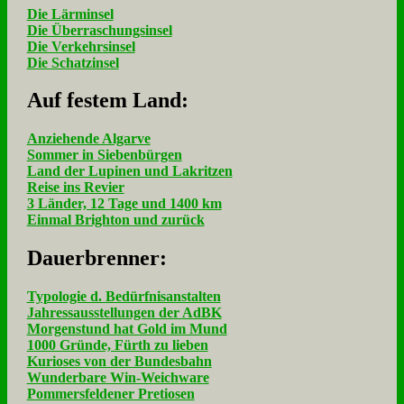
Die Lärminsel
Die Überraschungsinsel
Die Verkehrsinsel
Die Schatzinsel
Auf fe­stem Land:
Anziehende Algarve
Sommer in Siebenbürgen
Land der Lupinen und Lakritzen
Reise ins Revier
3 Länder, 12 Tage und 1400 km
Einmal Brighton und zurück
Dau­er­bren­ner:
Typologie d. Bedürfnisanstalten
Jahressausstellungen der AdBK
Morgenstund hat Gold im Mund
1000 Gründe, Fürth zu lieben
Kurioses von der Bundesbahn
Wunderbare Win-Weichware
Pommersfeldener Pretiosen