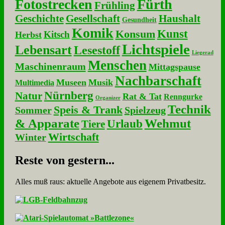
Fotostrecken
Fürth
Frühling
Geschichte
Gesellschaft
Haushalt
Gesundheit
Komik
Kunst
Konsum
Kitsch
Herbst
Lichtspiele
Lebensart
Lesestoff
Liegerad
Menschen
Maschinenraum
Mittagspause
Nachbarschaft
Museen
Musik
Multimedia
Nürnberg
Natur
Rat & Tat
Renngurke
Organizer
Technik
Speis & Trank
Sommer
Spielzeug
& Apparate
Wehmut
Urlaub
Tiere
Wirtschaft
Winter
Re­ste von ge­stern...
Alles muß raus: aktuelle An­ge­bo­te aus eigenem Privatbesitz.