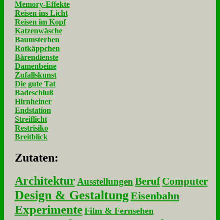
Memory-Effekte
Reisen ins Licht
Reisen im Kopf
Katzenwäsche
Baumsterben
Rotkäppchen
Bärendienste
Damenbeine
Zufallskunst
Die gute Tat
Badeschluß
Hirnheiner
Endstation
Streiflicht
Restrisiko
Breitblick
Zu­ta­ten:
Architektur
Beruf
Computer
Ausstellungen
Design & Gestaltung
Eisenbahn
Experimente
Film & Fernsehen