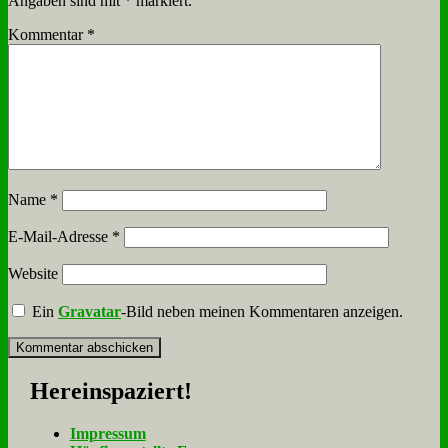
Angaben sind mit
*
markiert.
Kommentar
*
Name
*
E-Mail-Adresse
*
Website
Ein
Gravatar
-Bild neben meinen Kommentaren anzeigen.
Her­ein­spa­ziert!
Im­pres­sum