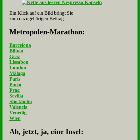
Ein Klick auf ein Bild bringt Sie
zum dazugehörigen Beitrag...
Me­tro­po­len-Ma­ra­thon:
Barcelona
Bilbao
Graz
Lissabon
London
Málaga
Paris
Porto
Prag
Sevilla
Stockholm
Valencia
Venedig
Wien
Ah, jetzt, ja, ei­ne In­sel: