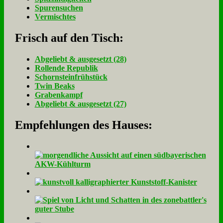
Spurensuchen
Vermischtes
Frisch auf den Tisch:
Ab­ge­liebt & aus­ge­setzt (28)
Rol­len­de Re­pu­blik
Schorn­stein­früh­stück
Twin Beaks
Gra­ben­kampf
Ab­ge­liebt & aus­ge­setzt (27)
Empfehlungen des Hauses: