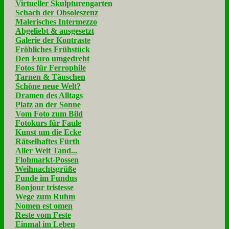
Virtueller Skulpturengarten
Schach der Obsoleszenz
Malerisches Intermezzo
Abgeliebt & ausgesetzt
Galerie der Kontraste
Fröhliches Frühstück
Den Euro umgedreht
Fotos für Ferrophile
Tarnen & Täuschen
Schöne neue Welt?
Dramen des Alltags
Platz an der Sonne
Vom Foto zum Bild
Fotokurs für Faule
Kunst um die Ecke
Rätselhaftes Fürth
Aller Welt Tand...
Flohmarkt-Possen
Weihnachtsgrüße
Funde im Fundus
Bonjour tristesse
Wege zum Ruhm
Nomen est omen
Reste vom Feste
Einmal im Leben