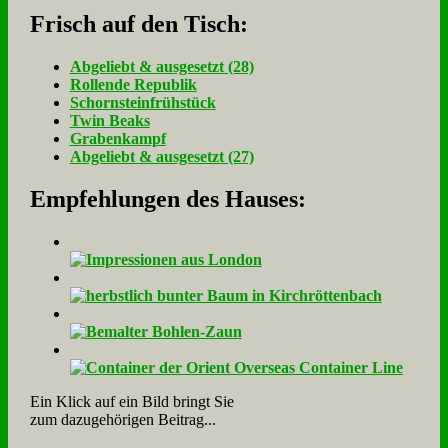
Frisch auf den Tisch:
Ab­ge­liebt & aus­ge­setzt (28)
Rol­len­de Re­pu­blik
Schorn­stein­früh­stück
Twin Beaks
Gra­ben­kampf
Ab­ge­liebt & aus­ge­setzt (27)
Empfehlungen des Hauses:
Ein Klick auf ein Bild bringt Sie
zum dazugehörigen Beitrag...