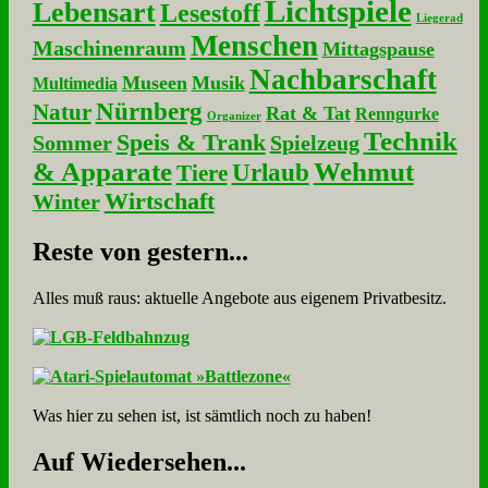
Lichtspiele
Lebensart
Lesestoff
Liegerad
Menschen
Maschinenraum
Mittagspause
Nachbarschaft
Museen
Musik
Multimedia
Nürnberg
Natur
Rat & Tat
Renngurke
Organizer
Technik
Speis & Trank
Sommer
Spielzeug
& Apparate
Wehmut
Urlaub
Tiere
Wirtschaft
Winter
Re­ste von ge­stern...
Alles muß raus: aktuelle An­ge­bo­te aus eigenem Privatbesitz.
Was hier zu sehen ist, ist sämt­lich noch zu haben!
Auf Wie­der­se­hen...