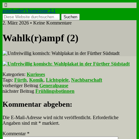
zonebattler's homezone 2.1
2. März 2026 • Keine Kommentare
Wahlk(r)ampf (2)
Kategorien:
Kurioses
Tags:
Fürth
,
Komik
,
Lichtspiele
,
Nachbarschaft
vorheriger Beitrag
Generalpause
nächster Beitrag
Frühlingsbotinnen
Kommentar abgeben:
Die E-Mail-Adresse wird nicht veröffentlicht.
Erforderliche
Angaben sind mit
*
markiert.
Kommentar
*