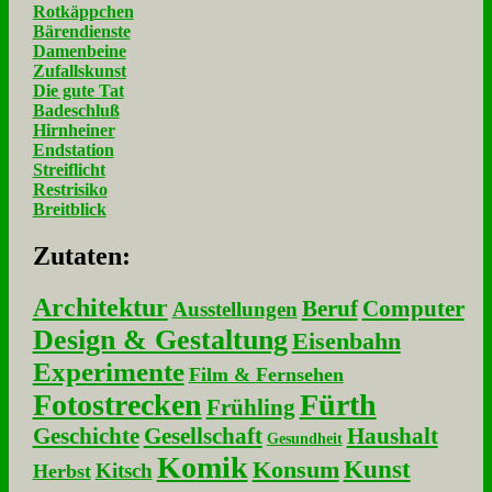
Rotkäppchen
Bärendienste
Damenbeine
Zufallskunst
Die gute Tat
Badeschluß
Hirnheiner
Endstation
Streiflicht
Restrisiko
Breitblick
Zu­ta­ten:
Architektur
Beruf
Computer
Ausstellungen
Design & Gestaltung
Eisenbahn
Experimente
Film & Fernsehen
Fotostrecken
Fürth
Frühling
Geschichte
Gesellschaft
Haushalt
Gesundheit
Komik
Kunst
Konsum
Kitsch
Herbst