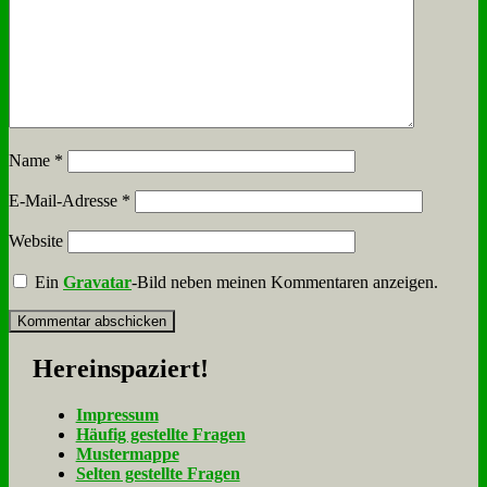
Name
*
E-Mail-Adresse
*
Website
Ein
Gravatar
-Bild neben meinen Kommentaren anzeigen.
Her­ein­spa­ziert!
Im­pres­sum
Häu­fig ge­stell­te Fra­gen
Mu­ster­map­pe
Sel­ten ge­stell­te Fra­gen