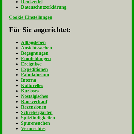
Denk­zet­tel
Da­ten­schutz­er­klä­rung
Cookie-Einstellungen
Für Sie an­ge­rich­tet:
Alltagsleben
Ansichtssachen
Begegnungen
Empfehlungen
Ereignisse
Expeditionen
Fabulatorium
Interna
Kulturelles
Kurioses
Nostalgisches
Rausverkauf
Rezensionen
Schrebergarten
Spitzfindigkeiten
Spurensuchen
Vermischtes