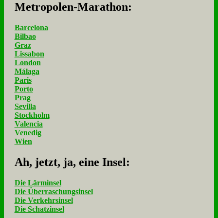
Me­tro­po­len-Ma­ra­thon:
Barcelona
Bilbao
Graz
Lissabon
London
Málaga
Paris
Porto
Prag
Sevilla
Stockholm
Valencia
Venedig
Wien
Ah, jetzt, ja, ei­ne In­sel:
Die Lärminsel
Die Überraschungsinsel
Die Verkehrsinsel
Die Schatzinsel