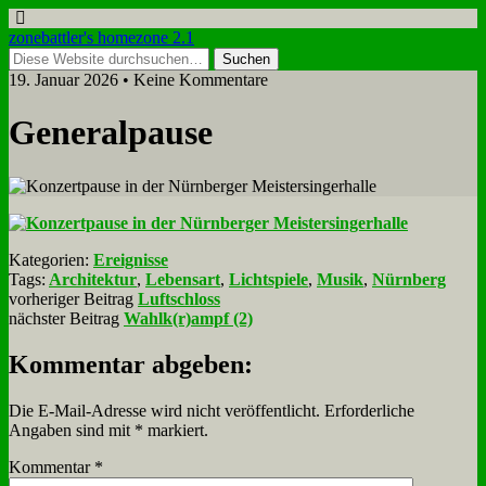
zonebattler's homezone 2.1
19. Januar 2026 • Keine Kommentare
Ge­ne­ral­pau­se
Kategorien:
Ereignisse
Tags:
Architektur
,
Lebensart
,
Lichtspiele
,
Musik
,
Nürnberg
vorheriger Beitrag
Luftschloss
nächster Beitrag
Wahlk(r)ampf (2)
Kommentar abgeben:
Die E-Mail-Adresse wird nicht veröffentlicht.
Erforderliche
Angaben sind mit
*
markiert.
Kommentar
*