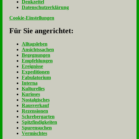
Denk­zet­tel
Da­ten­schutz­er­klä­rung
Cookie-Einstellungen
Für Sie an­ge­rich­tet:
Alltagsleben
Ansichtssachen
Begegnungen
Empfehlungen
Ereignisse
Expeditionen
Fabulatorium
Interna
Kulturelles
Kurioses
Nostalgisches
Rausverkauf
Rezensionen
Schrebergarten
Spitzfindigkeiten
Spurensuchen
Vermischtes