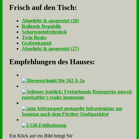
Frisch auf den Tisch:
Ab­ge­liebt & aus­ge­setzt (28)
Rol­len­de Re­pu­blik
Schorn­stein­früh­stück
Twin Beaks
Gra­ben­kampf
Ab­ge­liebt & aus­ge­setzt (27)
Empfehlungen des Hauses:
Ein Klick auf ein Bild bringt Sie