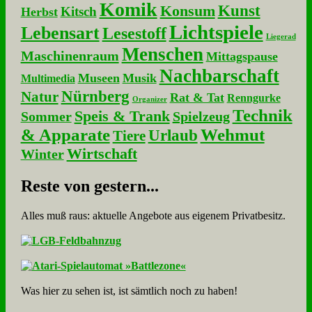
Komik
Kunst
Konsum
Kitsch
Herbst
Lichtspiele
Lebensart
Lesestoff
Liegerad
Menschen
Maschinenraum
Mittagspause
Nachbarschaft
Museen
Musik
Multimedia
Nürnberg
Natur
Rat & Tat
Renngurke
Organizer
Technik
Speis & Trank
Sommer
Spielzeug
& Apparate
Wehmut
Urlaub
Tiere
Wirtschaft
Winter
Re­ste von ge­stern...
Alles muß raus: aktuelle An­ge­bo­te aus eigenem Privatbesitz.
Was hier zu sehen ist, ist sämt­lich noch zu haben!