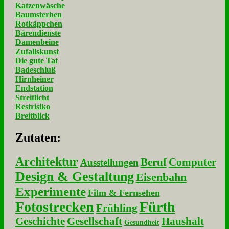
Katzenwäsche
Baumsterben
Rotkäppchen
Bärendienste
Damenbeine
Zufallskunst
Die gute Tat
Badeschluß
Hirnheiner
Endstation
Streiflicht
Restrisiko
Breitblick
Zu­ta­ten:
Architektur
Beruf
Computer
Ausstellungen
Design & Gestaltung
Eisenbahn
Experimente
Film & Fernsehen
Fotostrecken
Fürth
Frühling
Geschichte
Gesellschaft
Haushalt
Gesundheit