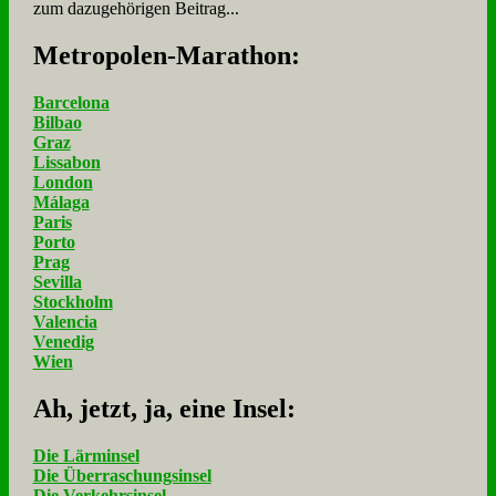
zum dazugehörigen Beitrag...
Me­tro­po­len-Ma­ra­thon:
Barcelona
Bilbao
Graz
Lissabon
London
Málaga
Paris
Porto
Prag
Sevilla
Stockholm
Valencia
Venedig
Wien
Ah, jetzt, ja, ei­ne In­sel:
Die Lärminsel
Die Überraschungsinsel
Die Verkehrsinsel