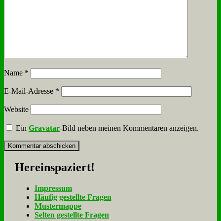
Name
*
E-Mail-Adresse
*
Website
Ein
Gravatar
-Bild neben meinen Kommentaren anzeigen.
Her­ein­spa­ziert!
Im­pres­sum
Häu­fig ge­stell­te Fra­gen
Mu­ster­map­pe
Sel­ten ge­stell­te Fra­gen