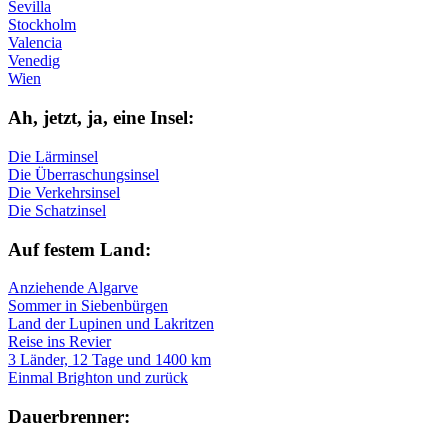
Sevilla
Stockholm
Valencia
Venedig
Wien
Ah, jetzt, ja, ei­ne In­sel:
Die Lärminsel
Die Überraschungsinsel
Die Verkehrsinsel
Die Schatzinsel
Auf fe­stem Land:
Anziehende Algarve
Sommer in Siebenbürgen
Land der Lupinen und Lakritzen
Reise ins Revier
3 Länder, 12 Tage und 1400 km
Einmal Brighton und zurück
Dau­er­bren­ner: