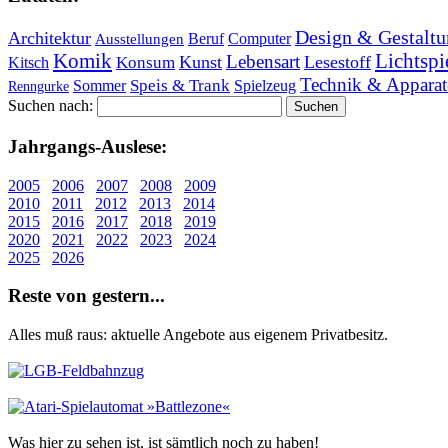
Design & Gestaltu
Architektur
Beruf
Computer
Ausstellungen
Lichtspi
Komik
Lebensart
Kunst
Lesestoff
Konsum
Kitsch
Technik & Apparat
Speis & Trank
Sommer
Spielzeug
Renngurke
Suchen nach:
Jahr­gangs-Aus­le­se:
2005
2006
2007
2008
2009
2010
2011
2012
2013
2014
2015
2016
2017
2018
2019
2020
2021
2022
2023
2024
2025
2026
Re­ste von ge­stern...
Alles muß raus: aktuelle An­ge­bo­te aus eigenem Privatbesitz.
Was hier zu sehen ist, ist sämt­lich noch zu haben!