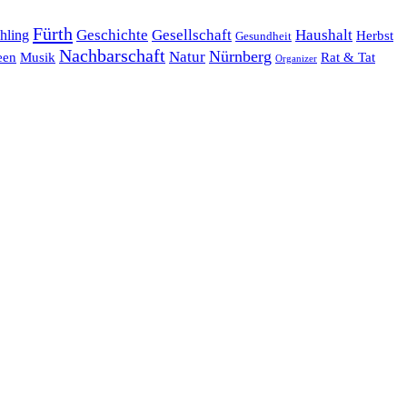
Fürth
hling
Geschichte
Gesellschaft
Haushalt
Herbst
Gesundheit
Nachbarschaft
Nürnberg
Natur
een
Musik
Rat & Tat
Organizer