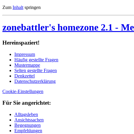
Zum
Inhalt
springen
zonebattler's homezone 2.1
- Me
Her­ein­spa­ziert!
Im­pres­sum
Häu­fig ge­stell­te Fra­gen
Mu­ster­map­pe
Sel­ten ge­stell­te Fra­gen
Denk­zet­tel
Da­ten­schutz­er­klä­rung
Cookie-Einstellungen
Für Sie an­ge­rich­tet:
Alltagsleben
Ansichtssachen
Begegnungen
Empfehlungen