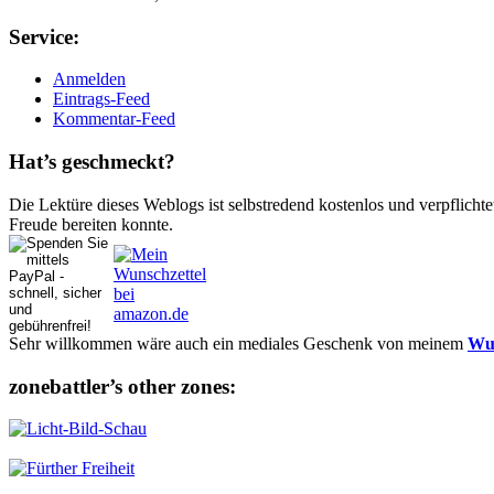
Ser­vice:
Anmelden
Eintrags-Feed
Kommentar-Feed
Hat’s ge­schmeckt?
Die Lektüre dieses Weblogs ist selbstredend kostenlos und ver­pflich­te
Freude bereiten konnte.
Sehr willkommen wäre auch ein mediales Geschenk von meinem
Wun
zonebattler’s other zo­nes: