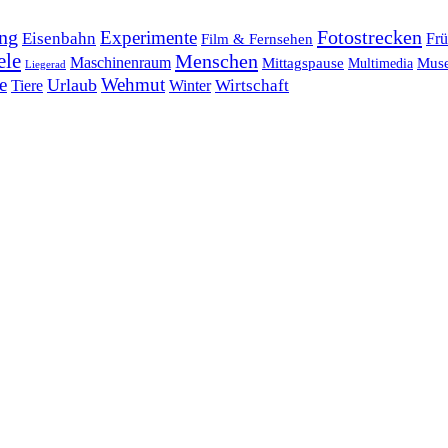
ng
Fotostrecken
Experimente
Eisenbahn
Frü
Film & Fernsehen
ele
Menschen
Maschinenraum
Mittagspause
Mus
Multimedia
Liegerad
e
Wehmut
Urlaub
Tiere
Wirtschaft
Winter