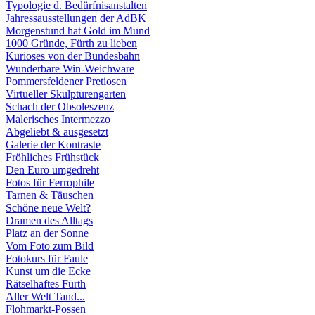
Typologie d. Bedürfnisanstalten
Jahressausstellungen der AdBK
Morgenstund hat Gold im Mund
1000 Gründe, Fürth zu lieben
Kurioses von der Bundesbahn
Wunderbare Win-Weichware
Pommersfeldener Pretiosen
Virtueller Skulpturengarten
Schach der Obsoleszenz
Malerisches Intermezzo
Abgeliebt & ausgesetzt
Galerie der Kontraste
Fröhliches Frühstück
Den Euro umgedreht
Fotos für Ferrophile
Tarnen & Täuschen
Schöne neue Welt?
Dramen des Alltags
Platz an der Sonne
Vom Foto zum Bild
Fotokurs für Faule
Kunst um die Ecke
Rätselhaftes Fürth
Aller Welt Tand...
Flohmarkt-Possen