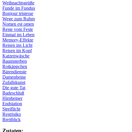
Weihnachtsgrüße
Funde im Fundus
Bonjour tristesse
Wege zum Ruhm
Nomen est omen
Reste vom Feste
Einmal im Leben
Memory-Effekte
Reisen ins Licht
Reisen im Kopf
Katzenwäsche
Baumsterben
Rotkäppchen
Bärendienste
Damenbeine
Zufallskunst
Die gute Tat
Badeschluß
Hirnheiner
Endstation
Streiflicht
Restrisiko
Breitblick
Zu­ta­ten: