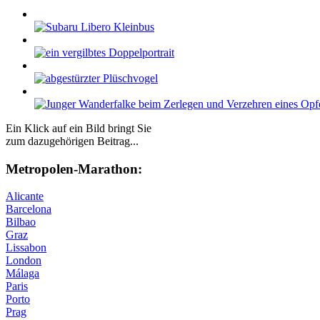
Ein Klick auf ein Bild bringt Sie
zum dazugehörigen Beitrag...
Me­tro­po­len-Ma­ra­thon:
Alicante
Barcelona
Bilbao
Graz
Lissabon
London
Málaga
Paris
Porto
Prag