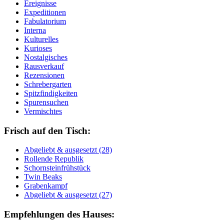
Ereignisse
Expeditionen
Fabulatorium
Interna
Kulturelles
Kurioses
Nostalgisches
Rausverkauf
Rezensionen
Schrebergarten
Spitzfindigkeiten
Spurensuchen
Vermischtes
Frisch auf den Tisch:
Ab­ge­liebt & aus­ge­setzt (28)
Rol­len­de Re­pu­blik
Schorn­stein­früh­stück
Twin Beaks
Gra­ben­kampf
Ab­ge­liebt & aus­ge­setzt (27)
Empfehlungen des Hauses: