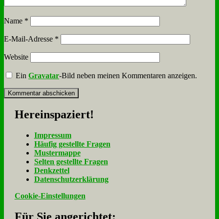
Name
*
E-Mail-Adresse
*
Website
Ein
Gravatar
-Bild neben meinen Kommentaren anzeigen.
Her­ein­spa­ziert!
Im­pres­sum
Häu­fig ge­stell­te Fra­gen
Mu­ster­map­pe
Sel­ten ge­stell­te Fra­gen
Denk­zet­tel
Da­ten­schutz­er­klä­rung
Cookie-Einstellungen
Für Sie an­ge­rich­tet: