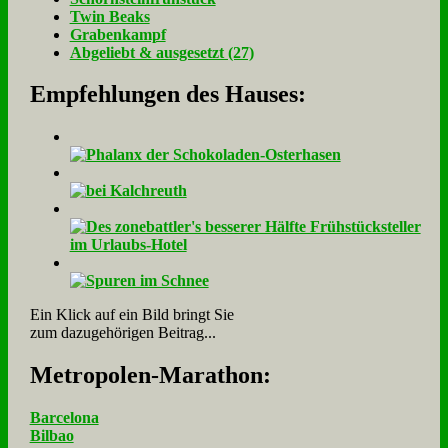
Twin Beaks
Gra­ben­kampf
Ab­ge­liebt & aus­ge­setzt (27)
Empfehlungen des Hauses:
Ein Klick auf ein Bild bringt Sie
zum dazugehörigen Beitrag...
Me­tro­po­len-Ma­ra­thon:
Barcelona
Bilbao