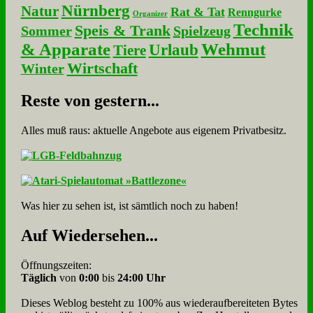
Nürnberg
Natur
Rat & Tat
Renngurke
Organizer
Technik
Speis & Trank
Sommer
Spielzeug
& Apparate
Wehmut
Urlaub
Tiere
Wirtschaft
Winter
Re­ste von ge­stern...
Alles muß raus: aktuelle An­ge­bo­te aus eigenem Privatbesitz.
Was hier zu sehen ist, ist sämt­lich noch zu haben!
Auf Wie­der­se­hen...
Öffnungszeiten:
Täglich
von
0:00
bis
24:00 Uhr
Dieses Weblog besteht zu 100% aus wie­der­auf­bereite­ten Bytes