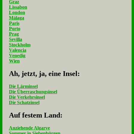
Graz
Lissabon
London
Málaga
Paris
Porto
Prag
Sevilla
Stockholm
Valencia
Venedig
Wien
Ah, jetzt, ja, ei­ne In­sel:
Die Lärminsel
Die Überraschungsinsel
Die Verkehrsinsel
Die Schatzinsel
Auf fe­stem Land:
Anziehende Algarve
Sommer in Siebenbürgen