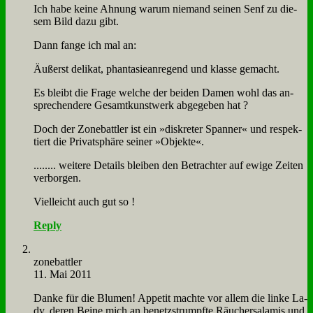
Ich ha­be kei­ne Ah­nung war­um nie­mand sei­nen Senf zu die­
sem Bild da­zu gibt.
Dann fan­ge ich mal an:
Äu­ßerst de­li­kat, phan­ta­sie­an­re­gend und klas­se ge­macht.
Es bleibt die Fra­ge wel­che der bei­den Da­men wohl das an­
spre­chen­de­re Ge­samt­kunst­werk ab­ge­ge­ben hat ?
Doch der Zone­batt­ler ist ein »dis­kre­ter Span­ner« und re­spek­
tiert die Pri­vat­sphä­re sei­ner »Ob­jek­te«.
........ wei­te­re De­tails blei­ben den Be­trach­ter auf ewi­ge Zei­ten
ver­bor­gen.
Viel­leicht auch gut so !
Reply
zone­batt­ler
11. Mai 2011
Dan­ke für die Blu­men! Ap­pe­tit mach­te vor al­lem die lin­ke La­
dy, de­ren Bei­ne mich an be­netz­strumpf­te Räu­cher­sa­la­mis und