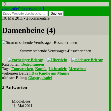
zonebattler's homezone 2.1
10. Mai 2011 • 2 Kommentare
Da­men­bei­ne (4)
Stramm ste­hen­de Ver­nis­sa­gen-Be­su­che­rin­nen
Kategorien:
Begegnungen
Tags:
Fotostrecken
,
Komik
,
Lichtspiele
,
Menschen
vorheriger Beitrag
Das Kindle am Manne
nächster Beitrag
Glaspegelspiel
2 Antworten
Midd­le­Bros.
11. Mai 2011