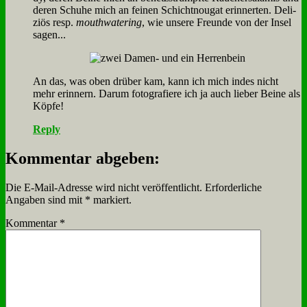
de­ren Schu­he mich an fei­nen Schicht­nou­gat er­in­ner­ten. De­li­
zi­ös resp.
mouthwa­te­ring
, wie un­se­re Freun­de von der In­sel
sa­gen...
An das, was oben drü­ber kam, kann ich mich in­des nicht
mehr er­in­nern. Dar­um fo­to­gra­fie­re ich ja auch lie­ber Bei­ne als
Köp­fe!
Reply
Kommentar abgeben:
Die E-Mail-Adresse wird nicht veröffentlicht.
Erforderliche
Angaben sind mit
*
markiert.
Kommentar
*