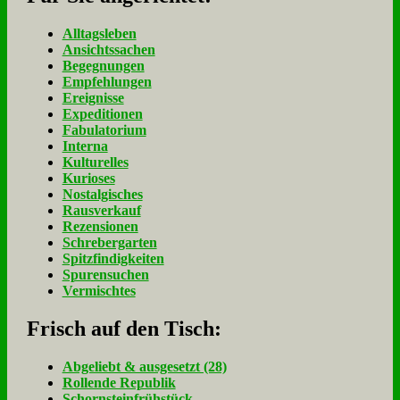
Alltagsleben
Ansichtssachen
Begegnungen
Empfehlungen
Ereignisse
Expeditionen
Fabulatorium
Interna
Kulturelles
Kurioses
Nostalgisches
Rausverkauf
Rezensionen
Schrebergarten
Spitzfindigkeiten
Spurensuchen
Vermischtes
Frisch auf den Tisch:
Ab­ge­liebt & aus­ge­setzt (28)
Rol­len­de Re­pu­blik
Schorn­stein­früh­stück