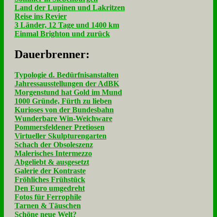
Land der Lupinen und Lakritzen
Reise ins Revier
3 Länder, 12 Tage und 1400 km
Einmal Brighton und zurück
Dau­er­bren­ner:
Typologie d. Bedürfnisanstalten
Jahressausstellungen der AdBK
Morgenstund hat Gold im Mund
1000 Gründe, Fürth zu lieben
Kurioses von der Bundesbahn
Wunderbare Win-Weichware
Pommersfeldener Pretiosen
Virtueller Skulpturengarten
Schach der Obsoleszenz
Malerisches Intermezzo
Abgeliebt & ausgesetzt
Galerie der Kontraste
Fröhliches Frühstück
Den Euro umgedreht
Fotos für Ferrophile
Tarnen & Täuschen
Schöne neue Welt?