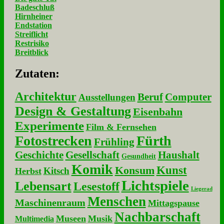
Badeschluß
Hirnheiner
Endstation
Streiflicht
Restrisiko
Breitblick
Zu­ta­ten:
Architektur
Beruf
Computer
Ausstellungen
Design & Gestaltung
Eisenbahn
Experimente
Film & Fernsehen
Fotostrecken
Fürth
Frühling
Geschichte
Gesellschaft
Haushalt
Gesundheit
Komik
Kunst
Konsum
Kitsch
Herbst
Lichtspiele
Lebensart
Lesestoff
Liegerad
Menschen
Maschinenraum
Mittagspause
Nachbarschaft
Museen
Musik
Multimedia