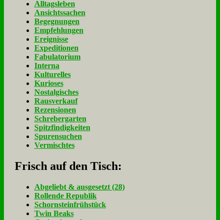
Alltagsleben
Ansichtssachen
Begegnungen
Empfehlungen
Ereignisse
Expeditionen
Fabulatorium
Interna
Kulturelles
Kurioses
Nostalgisches
Rausverkauf
Rezensionen
Schrebergarten
Spitzfindigkeiten
Spurensuchen
Vermischtes
Frisch auf den Tisch:
Ab­ge­liebt & aus­ge­setzt (28)
Rol­len­de Re­pu­blik
Schorn­stein­früh­stück
Twin Beaks