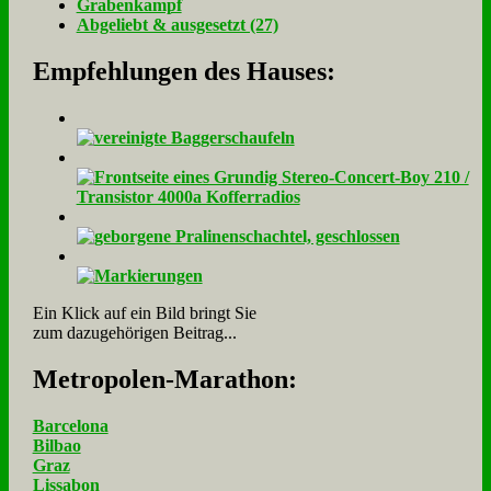
Gra­ben­kampf
Ab­ge­liebt & aus­ge­setzt (27)
Empfehlungen des Hauses:
Ein Klick auf ein Bild bringt Sie
zum dazugehörigen Beitrag...
Me­tro­po­len-Ma­ra­thon:
Barcelona
Bilbao
Graz
Lissabon