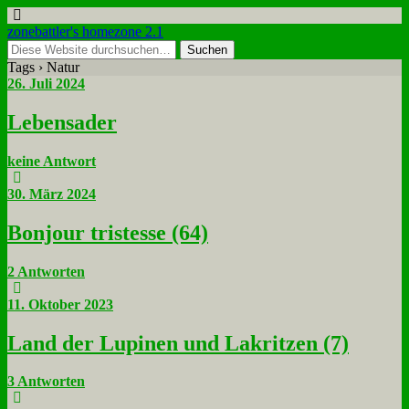
zonebattler's homezone 2.1
Tags › Natur
26. Juli 2024
Le­bens­ader
keine Antwort
30. März 2024
Bon­jour tri­stesse (64)
2 Antworten
11. Oktober 2023
Land der Lu­pi­nen und La­krit­zen (7)
3 Antworten