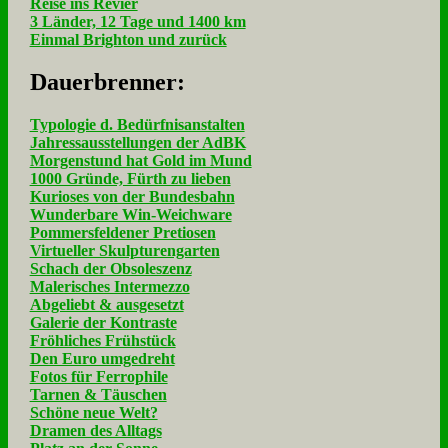
Reise ins Revier
3 Länder, 12 Tage und 1400 km
Einmal Brighton und zurück
Dau­er­bren­ner:
Typologie d. Bedürfnisanstalten
Jahressausstellungen der AdBK
Morgenstund hat Gold im Mund
1000 Gründe, Fürth zu lieben
Kurioses von der Bundesbahn
Wunderbare Win-Weichware
Pommersfeldener Pretiosen
Virtueller Skulpturengarten
Schach der Obsoleszenz
Malerisches Intermezzo
Abgeliebt & ausgesetzt
Galerie der Kontraste
Fröhliches Frühstück
Den Euro umgedreht
Fotos für Ferrophile
Tarnen & Täuschen
Schöne neue Welt?
Dramen des Alltags