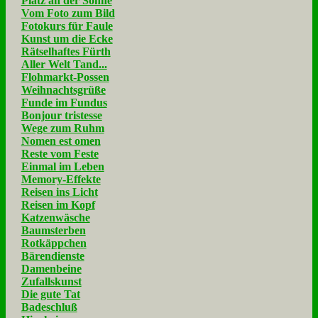
Platz an der Sonne
Vom Foto zum Bild
Fotokurs für Faule
Kunst um die Ecke
Rätselhaftes Fürth
Aller Welt Tand...
Flohmarkt-Possen
Weihnachtsgrüße
Funde im Fundus
Bonjour tristesse
Wege zum Ruhm
Nomen est omen
Reste vom Feste
Einmal im Leben
Memory-Effekte
Reisen ins Licht
Reisen im Kopf
Katzenwäsche
Baumsterben
Rotkäppchen
Bärendienste
Damenbeine
Zufallskunst
Die gute Tat
Badeschluß