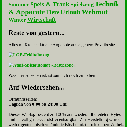
Technik
Speis & Trank
Sommer
Spielzeug
& Apparate
Wehmut
Urlaub
Tiere
Wirtschaft
Winter
Re­ste von ge­stern...
Alles muß raus: aktuelle An­ge­bo­te aus eigenem Privatbesitz.
Was hier zu sehen ist, ist sämt­lich noch zu haben!
Auf Wie­der­se­hen...
Öffnungszeiten:
Täglich
von
0:00
bis
24:00 Uhr
Dieses Weblog besteht zu 100% aus wie­der­auf­bereite­ten Bytes
und ist völlig rück­stands­frei ent­sorg­bar. Zur Herstellung wurden
weder gen­tech­nisch veränderte Bits benutzt noch kamen Wir­bel­