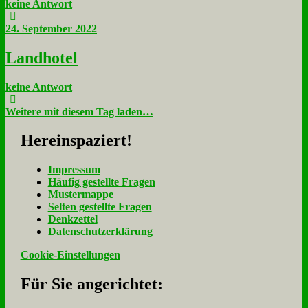
keine Antwort
24. September 2022
Land­ho­tel
keine Antwort
Weitere mit diesem Tag laden…
Her­ein­spa­ziert!
Im­pres­sum
Häu­fig ge­stell­te Fra­gen
Mu­ster­map­pe
Sel­ten ge­stell­te Fra­gen
Denk­zet­tel
Da­ten­schutz­er­klä­rung
Cookie-Einstellungen
Für Sie an­ge­rich­tet: