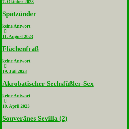
7. Oktober 2023
Spät­zün­der
keine Antwort
11. August 2023
Flä­chen­fraß
keine Antwort
19. Juli 2023
Akro­ba­ti­scher Sechs­füß­ler-Sex
keine Antwort
10. April 2023
Sou­ve­rä­nes Se­vil­la (2)