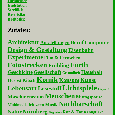
Hirnheiner
Endstation
Streiflicht
Restrisiko
Breitblick
Zu­ta­ten:
Architektur
Beruf
Computer
Ausstellungen
Design & Gestaltung
Eisenbahn
Experimente
Film & Fernsehen
Fotostrecken
Fürth
Frühling
Geschichte
Gesellschaft
Haushalt
Gesundheit
Komik
Kunst
Konsum
Kitsch
Herbst
Lichtspiele
Lebensart
Lesestoff
Liegerad
Menschen
Maschinenraum
Mittagspause
Nachbarschaft
Museen
Musik
Multimedia
Nürnberg
Natur
Rat & Tat
Renngurke
Organizer