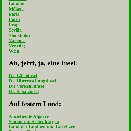
London
Málaga
Paris
Porto
Prag
Sevilla
Stockholm
Valencia
Venedig
Wien
Ah, jetzt, ja, ei­ne In­sel:
Die Lärminsel
Die Überraschungsinsel
Die Verkehrsinsel
Die Schatzinsel
Auf fe­stem Land:
Anziehende Algarve
Sommer in Siebenbürgen
Land der Lupinen und Lakritzen