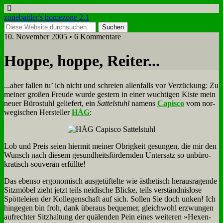
zonebattler's homezone 2.1
10. November 2005 • 6 Kommentare
Hop­pe, hop­pe, Rei­ter...
...aber fal­len tu’ ich nicht und schrei­en al­len­falls vor Ver­zückung: Zu
mei­ner gro­ßen Freu­de wur­de ge­stern in ei­ner wuch­ti­gen Ki­ste mein
neu­er Bü­ro­stuhl ge­lie­fert, ein
Sat­tel­stuhl
na­mens
Ca­pis­co
vom nor­
we­gi­schen Her­stel­ler
HÅG
:
Lob und Preis sei­en hier­mit mei­ner Ob­rig­keit ge­sun­gen, die mir den
Wunsch nach die­sem ge­sund­heits­för­dern­den Un­ter­satz so un­bü­ro­
kra­tisch-sou­ve­rän er­füll­te!
Das eben­so er­go­no­misch aus­ge­tüf­tel­te wie äs­the­tisch her­aus­ra­gen­de
Sitz­mö­bel zieht jetzt teils nei­di­sche Blicke, teils ver­ständ­nis­lo­se
Spöt­te­lei­en der Kol­le­gen­schaft auf sich. Sol­len Sie doch un­ken! Ich
hin­ge­gen bin froh, dank über­aus be­que­mer, gleich­wohl er­zwun­gen
auf­rech­ter Sitz­hal­tung der quä­len­den Pein ei­nes wei­te­ren »He­xen­