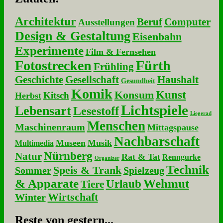
Architektur
Beruf
Computer
Ausstellungen
Design & Gestaltung
Eisenbahn
Experimente
Film & Fernsehen
Fotostrecken
Fürth
Frühling
Geschichte
Gesellschaft
Haushalt
Gesundheit
Komik
Kunst
Konsum
Kitsch
Herbst
Lichtspiele
Lebensart
Lesestoff
Liegerad
Menschen
Maschinenraum
Mittagspause
Nachbarschaft
Museen
Musik
Multimedia
Nürnberg
Natur
Rat & Tat
Renngurke
Organizer
Technik
Speis & Trank
Sommer
Spielzeug
& Apparate
Wehmut
Urlaub
Tiere
Wirtschaft
Winter
Re­ste von ge­stern...