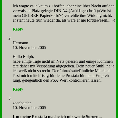
Ich wag­te es ja kaum zu hof­fen, aber ei­ne über Nacht auf den
ver­wai­sten Platz ge­leg­te DIN A4-(An)klageschrift (»Wo ist
mein GELBER Pa­pier­korb?«) ver­fehl­te ih­re Wir­kung nicht:
er steht heu­te früh wie­der da, als wä­re er nie fort­ge­we­sen... ;-)
Reply
Her­mann
10. November 2005
Hal­lo Ralph,
ha­be ei­ni­ge Ta­ge nicht im Netz ge­le­sen und ei­ni­ge Kom­men­
ta­re da­her mit Ver­spä­tung ab­ge­ge­ben. Dein neu­er Stuhl, na ja
ich weiß nicht so recht. Der fahr­rad­sat­tel­ähn­li­che Mit­tel­teil
lässt mich mit­tel­fri­stig für dei­ne Pro­sta­ta fürch­ten. Emp­feh­
lung, ge­le­gent­lich den PSA-Wert kon­trol­lie­ren las­sen.
Reply
zone­batt­ler
10. November 2005
Um mei­ne Pro­sta­ta ma­che ich mir we­nig Sor­gen...