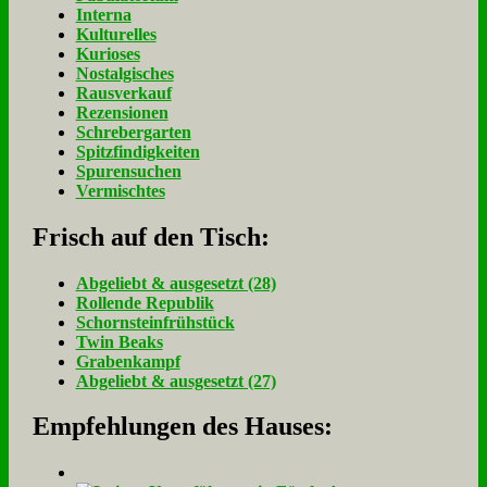
Interna
Kulturelles
Kurioses
Nostalgisches
Rausverkauf
Rezensionen
Schrebergarten
Spitzfindigkeiten
Spurensuchen
Vermischtes
Frisch auf den Tisch:
Ab­ge­liebt & aus­ge­setzt (28)
Rol­len­de Re­pu­blik
Schorn­stein­früh­stück
Twin Beaks
Gra­ben­kampf
Ab­ge­liebt & aus­ge­setzt (27)
Empfehlungen des Hauses: