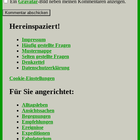
Ein
Gravatar
-Bild neben meinen Kommentaren anzeigen.
Her­ein­spa­ziert!
Im­pres­sum
Häu­fig ge­stell­te Fra­gen
Mu­ster­map­pe
Sel­ten ge­stell­te Fra­gen
Denk­zet­tel
Da­ten­schutz­er­klä­rung
Cookie-Einstellungen
Für Sie an­ge­rich­tet:
Alltagsleben
Ansichtssachen
Begegnungen
Empfehlungen
Ereignisse
Expeditionen
Fabulatorium