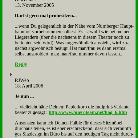
13. November 2005
Darfst gern mal pro­be­sit­zen...
...wenn Du ge­le­gent­lich in der Nä­he vom Nürn­ber­ger Haupt­
bahn­hof vor­bei­kom­men soll­test. Es ist wohl wie bei mei­nen
Lie­ge­rä­dern (über die näch­stens in die­sem Thea­ter noch zu
be­rich­ten sein wird): Was un­ge­wöhn­lich aus­sieht, wird zu­
nächst arg­wöh­nisch be­äugt. Hat man/frau es dann erst­mal
selbst aus­pro­biert, mag man/frau nim­mer da­von las­sen...
Reply
RJ­Web
18. April 2006
Je nun ...
... viel­leicht hät­te Dei­nem Pa­pier­korb die In­di­print-Va­ri­an­te
bes­ser zu­ge­sagt :
http://www.bueroteam.net/hag_6.htm
An­son­sten kann ich Dei­nen Fai­ble für die­ses Sitz­mö­bel
durch­aus tei­len, es ist eher er­schreckend, dass sich ver­nünf­ti­
ges Sitz­de­sign im Bü­ro bis auf den heu­ti­gen Tag nicht durch­