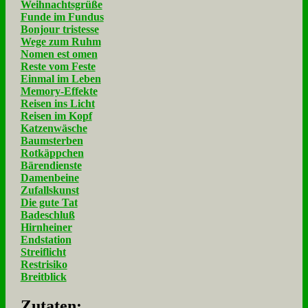
Weihnachtsgrüße
Funde im Fundus
Bonjour tristesse
Wege zum Ruhm
Nomen est omen
Reste vom Feste
Einmal im Leben
Memory-Effekte
Reisen ins Licht
Reisen im Kopf
Katzenwäsche
Baumsterben
Rotkäppchen
Bärendienste
Damenbeine
Zufallskunst
Die gute Tat
Badeschluß
Hirnheiner
Endstation
Streiflicht
Restrisiko
Breitblick
Zu­ta­ten: