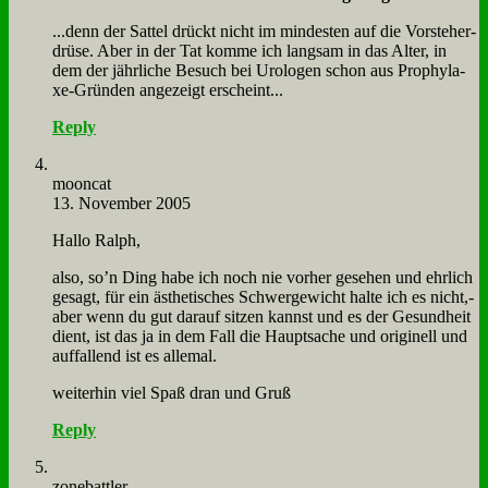
...denn der Sat­tel drückt nicht im min­de­sten auf die Vor­ste­her­
drü­se. Aber in der Tat kom­me ich lang­sam in das Al­ter, in
dem der jähr­li­che Be­such bei Uro­lo­gen schon aus Pro­phy­la­
xe-Grün­den an­ge­zeigt er­scheint...
Reply
moon­cat
13. November 2005
Hal­lo Ralph,
al­so, so’n Ding ha­be ich noch nie vor­her ge­se­hen und ehr­lich
ge­sagt, für ein äs­the­ti­sches Schwer­ge­wicht hal­te ich es nicht,-
aber wenn du gut dar­auf sit­zen kannst und es der Ge­sund­heit
dient, ist das ja in dem Fall die Haupt­sa­che und ori­gi­nell und
auf­fal­lend ist es al­le­mal.
wei­ter­hin viel Spaß dran und Gruß
Reply
zone­batt­ler