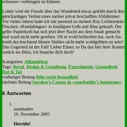
schus­ses« vor­beu­gen zu kön­nen.
Lei­der wird die Freu­de über das Wun­der­teil et­was ge­trübt durch den
gleich­zei­ti­gen Ver­lust ei­nes mei­ner pri­vat be­schaff­ten Ab­fall­ei­mer:
Vor vie­len Jah­ren hat­te ich mir pas­send zu mei­nen Roy Lich­ten­stein-
Drucken »Rund­ab­la­gen« in knal­li­gem Gelb und Blau ge­kauft. Der
gel­be Pa­pier­korb hat sich jetzt über Nacht aus dem Staub ge­macht
und ward nicht mehr ge­se­hen. Ob er wohl be­fürch­tet hat, nach An­
kunft des leuch­tend blau­en Stuh­les nicht mehr wohl­ge­lit­ten zu sein?
Das Ge­gen­teil ist der Fall! Lie­ber Ei­mer, so Du das hier liest: Komm
zu­rück ins Bü­ro, ich brau­che dich doch!
Kategorien:
Alltagsleben
Tags:
Beruf
,
Design & Gestaltung
,
Experimente
,
Gesundheit
,
Rat & Tat
vorheriger Beitrag
Bitte recht freundlich!
nächster Beitrag
Speaker's Corner in »zonebattler's homezone«
6 Antworten
zone­batt­ler
10. November 2005
Hor­ri­do!