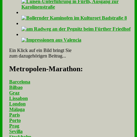
Ein Klick auf ein Bild bringt Sie
zum dazugehörigen Beitrag...
Me­tro­po­len-Ma­ra­thon:
Barcelona
Bilbao
Graz
Lissabon
London
Málaga
Paris
Porto
Prag
Sevilla
Stockholm