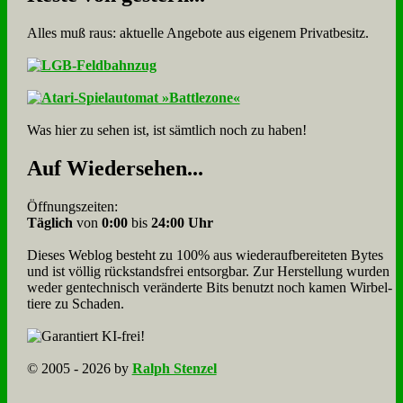
Alles muß raus: aktuelle An­ge­bo­te aus eigenem Privatbesitz.
Was hier zu sehen ist, ist sämt­lich noch zu haben!
Auf Wie­der­se­hen...
Öffnungszeiten:
Täglich
von
0:00
bis
24:00 Uhr
Dieses Weblog besteht zu 100% aus wie­der­auf­bereite­ten Bytes
und ist völlig rück­stands­frei ent­sorg­bar. Zur Herstellung wurden
weder gen­tech­nisch veränderte Bits benutzt noch kamen Wir­bel­
tiere zu Scha­den.
© 2005 - 2026 by
Ralph Stenzel