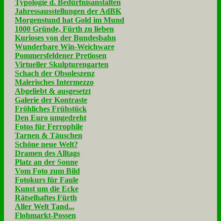
Typologie d. Bedürfnisanstalten
Jahressausstellungen der AdBK
Morgenstund hat Gold im Mund
1000 Gründe, Fürth zu lieben
Kurioses von der Bundesbahn
Wunderbare Win-Weichware
Pommersfeldener Pretiosen
Virtueller Skulpturengarten
Schach der Obsoleszenz
Malerisches Intermezzo
Abgeliebt & ausgesetzt
Galerie der Kontraste
Fröhliches Frühstück
Den Euro umgedreht
Fotos für Ferrophile
Tarnen & Täuschen
Schöne neue Welt?
Dramen des Alltags
Platz an der Sonne
Vom Foto zum Bild
Fotokurs für Faule
Kunst um die Ecke
Rätselhaftes Fürth
Aller Welt Tand...
Flohmarkt-Possen