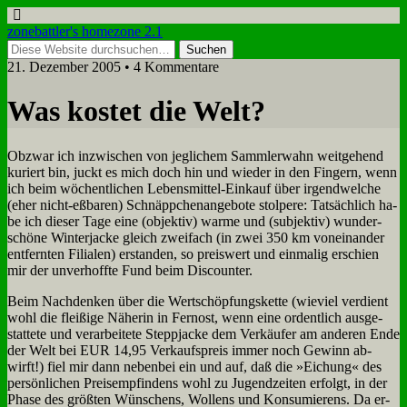
zonebattler's homezone 2.1
21. Dezember 2005 • 4 Kommentare
Was ko­stet die Welt?
Ob­zwar ich in­zwi­schen von jeg­li­chem Samm­ler­wahn weit­ge­hend
ku­riert bin, juckt es mich doch hin und wie­der in den Fin­gern, wenn
ich beim wö­chent­li­chen Le­bens­mit­tel-Ein­kauf über ir­gend­wel­che
(eher nicht-eß­ba­ren) Schnäpp­chen­an­ge­bo­te stol­pe­re: Tat­säch­lich ha­
be ich die­ser Ta­ge ei­ne (ob­jek­tiv) war­me und (sub­jek­tiv) wun­der­
schö­ne Win­ter­jacke gleich zwei­fach (in zwei 350 km von­ein­an­der
ent­fern­ten Fi­lia­len) er­stan­den, so preis­wert und ein­ma­lig er­schien
mir der un­ver­hoff­te Fund beim Dis­coun­ter.
Beim Nach­den­ken über die Wert­schöp­fungs­ket­te (wie­viel ver­dient
wohl die flei­ßi­ge Nä­he­rin in Fern­ost, wenn ei­ne or­dent­lich aus­ge­
stat­te­te und ver­ar­bei­te­te Stepp­jacke dem Ver­käu­fer am an­de­ren En­de
der Welt bei EUR 14,95 Ver­kaufs­preis im­mer noch Ge­winn ab­
wirft!) fiel mir dann ne­ben­bei ein und auf, daß die »Ei­chung« des
per­sön­li­chen Preis­emp­fin­dens wohl zu Ju­gend­zei­ten er­folgt, in der
Pha­se des größ­ten Wün­schens, Wol­lens und Kon­su­mie­rens. Da er­