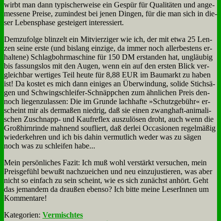
wirbt man dann ty­pi­scher­wei­se ein Ge­spür für Qua­li­tä­ten und an­ge­
mes­se­ne Prei­se, zu­min­dest bei je­nen Din­gen, für die man sich in die­
ser Le­bens­pha­se ge­stei­gert in­ter­es­siert.
Dem­zu­fol­ge blin­zelt ein Mit­vier­zi­ger wie ich, der mit et­wa 25 Len­
zen sei­ne er­ste (und bis­lang ein­zi­ge, da im­mer noch al­ler­be­stens er­
hal­te­ne) Schlag­bohr­ma­schi­ne für 150 DM er­stan­den hat, un­gläu­big
bis fas­sungs­los mit den Au­gen, wenn ein auf den er­sten Blick ver­
gleich­bar wer­ti­ges Teil heu­te für 8,88 EUR im Bau­markt zu ha­ben
ist! Da ko­stet es mich dann ei­ni­ges an Über­win­dung, so­li­de Stich­sä­
gen und Schwing­schlei­fer-Schnäpp­chen zum ähn­li­chen Preis den­
noch lie­gen­zu­las­sen: Die im Grun­de lach­haf­te »Schutz­ge­bühr« er­
scheint mir als der­ma­ßen nied­rig, daß sie ei­nen zwang­haft-ani­ma­li­
schen Zu­schnapp- und Kauf­re­flex aus­zu­lö­sen droht, auch wenn die
Groß­hirn­rin­de mah­nend sou­fliert, daß der­lei Oc­ca­sio­nen re­gel­mä­ßig
wie­der­keh­ren und ich bis da­hin ver­mut­lich we­der was zu sä­gen
noch was zu schlei­fen ha­be...
Mein per­sön­li­ches Fa­zit: Ich muß wohl ver­stärkt ver­su­chen, mein
Preis­ge­fühl be­wußt nach­zu­ei­chen und neu ein­zu­ju­stie­ren, was aber
nicht so ein­fach zu sein scheint, wie es sich zu­nächst an­hört. Geht
das je­man­dem da drau­ßen eben­so? Ich bit­te mei­ne Le­se­rIn­nen um
Kom­men­ta­re!
Kategorien:
Vermischtes