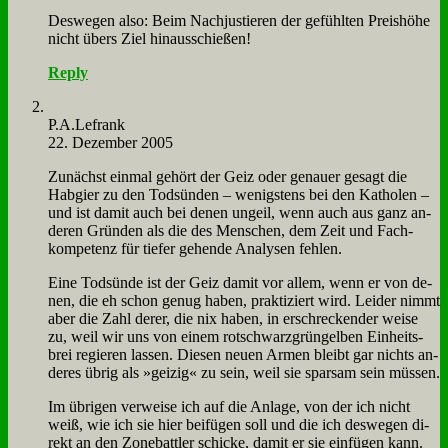
Des­we­gen al­so: Beim Nach­ju­stie­ren der ge­fühl­ten Preis­hö­he
nicht übers Ziel hin­aus­schie­ßen!
Reply
P.A.Lefrank
22. Dezember 2005
Zu­nächst ein­mal ge­hört der Geiz oder ge­nau­er ge­sagt die
Hab­gier zu den Tod­sün­den – we­nig­stens bei den Kat­ho­len –
und ist da­mit auch bei de­nen un­geil, wenn auch aus ganz an­
de­ren Grün­den als die des Men­schen, dem Zeit und Fach­
kom­pe­tenz für tie­fer ge­hen­de Ana­ly­sen feh­len.
Ei­ne Tod­sün­de ist der Geiz da­mit vor al­lem, wenn er von de­
nen, die eh schon ge­nug ha­ben, prak­ti­ziert wird. Lei­der nimmt
aber die Zahl de­rer, die nix ha­ben, in er­schrecken­der wei­se
zu, weil wir uns von ei­nem rot­schwarz­grün­gel­ben Ein­heits­
brei re­gie­ren las­sen. Die­sen neu­en Ar­men bleibt gar nichts an­
de­res üb­rig als »gei­zig« zu sein, weil sie spar­sam sein müs­sen.
Im üb­ri­gen ver­wei­se ich auf die An­la­ge, von der ich nicht
weiß, wie ich sie hier bei­fü­gen soll und die ich des­we­gen di­
rekt an den Zone­batt­ler schicke, da­mit er sie ein­fü­gen kann.