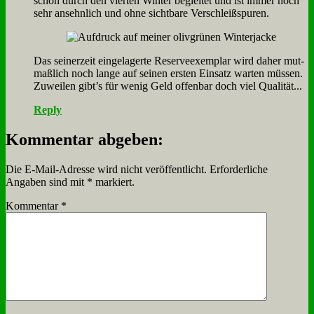
schon durch den vier­ten Win­ter be­glei­tet und ist im­mer noch
sehr an­sehn­lich und oh­ne sicht­ba­re Ver­schleiß­spu­ren.
Das sei­ner­zeit ein­ge­la­ger­te Re­ser­ve­ex­em­plar wird da­her mut­
maß­lich noch lan­ge auf sei­nen er­sten Ein­satz war­ten müs­sen.
Zu­wei­len gibt’s für we­nig Geld of­fen­bar doch viel Qua­li­tät...
Reply
Kommentar abgeben:
Die E-Mail-Adresse wird nicht veröffentlicht.
Erforderliche
Angaben sind mit
*
markiert.
Kommentar
*