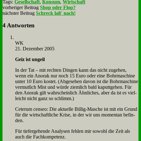
Tags:
Gesellschaft
,
Konsum
,
Wirtschaft
vorheriger Beitrag
Shop oder Flop?
nächster Beitrag
Schreck laß' nach!
4 Antworten
WK
21. Dezember 2005
Geiz ist un­geil
In der Tat – mit rech­ten Din­gen kann das nicht zu­ge­hen,
wenn ein Ano­rak nur noch 15 Eu­ro oder ei­ne Bohr­ma­schi­ne
un­ter 10 Eu­ro ko­stet. (Ab­ge­se­hen da­von ist die Bohr­ma­schi­ne
ver­mut­lich Mist und wür­de ziem­lich bald ka­putt­ge­hen. Für
den Ano­rak gilt wahr­schein­lich Ähn­li­ches, aber da ist es viel­
leicht nicht ganz so schlimm.)
Ce­ter­um cen­seo: Die ak­tu­el­le Bil­lig-Ma­sche ist mit ein Grund
für die wirt­schaft­li­che Kri­se, in der wir uns mo­men­tan be­fin­
den.
Für tie­fer­ge­hen­de Ana­ly­sen feh­len mir so­wohl die Zeit als
auch die Fach­kom­pe­tenz.