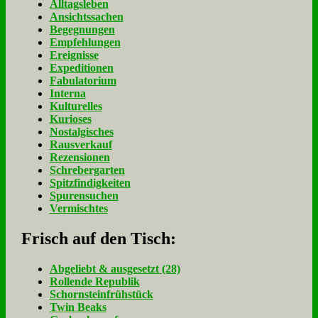
Alltagsleben
Ansichtssachen
Begegnungen
Empfehlungen
Ereignisse
Expeditionen
Fabulatorium
Interna
Kulturelles
Kurioses
Nostalgisches
Rausverkauf
Rezensionen
Schrebergarten
Spitzfindigkeiten
Spurensuchen
Vermischtes
Frisch auf den Tisch:
Ab­ge­liebt & aus­ge­setzt (28)
Rol­len­de Re­pu­blik
Schorn­stein­früh­stück
Twin Beaks