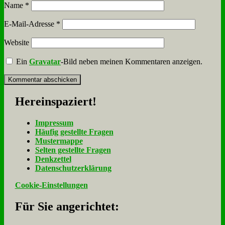
Name
*
E-Mail-Adresse
*
Website
Ein
Gravatar
-Bild neben meinen Kommentaren anzeigen.
Her­ein­spa­ziert!
Im­pres­sum
Häu­fig ge­stell­te Fra­gen
Mu­ster­map­pe
Sel­ten ge­stell­te Fra­gen
Denk­zet­tel
Da­ten­schutz­er­klä­rung
Cookie-Einstellungen
Für Sie an­ge­rich­tet: