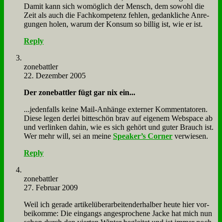
Da­mit kann sich wo­mög­lich der Mensch, dem so­wohl die
Zeit als auch die Fach­kom­pe­tenz feh­len, ge­dank­li­che An­re­
gun­gen ho­len, war­um der Kon­sum so bil­lig ist, wie er ist.
Reply
zone­batt­ler
22. Dezember 2005
Der zone­batt­ler fügt gar nix ein...
...je­den­falls kei­ne Mail-An­hän­ge ex­ter­ner Kom­men­ta­to­ren.
Die­se le­gen der­lei bit­te­schön brav auf ei­ge­nem Web­space ab
und ver­lin­ken da­hin, wie es sich ge­hört und gu­ter Brauch ist.
Wer mehr will, sei an mei­ne
Speaker’s Cor­ner
ver­wie­sen.
Reply
zone­batt­ler
27. Februar 2009
Weil ich ge­ra­de ar­ti­kel­über­ar­bei­ten­der­halb­er heu­te hier vor­
bei­kom­me: Die ein­gangs an­ge­spro­che­ne Jacke hat mich nun