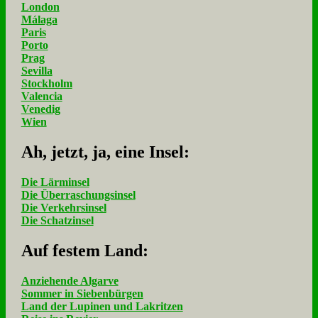
London
Málaga
Paris
Porto
Prag
Sevilla
Stockholm
Valencia
Venedig
Wien
Ah, jetzt, ja, ei­ne In­sel:
Die Lärminsel
Die Überraschungsinsel
Die Verkehrsinsel
Die Schatzinsel
Auf fe­stem Land:
Anziehende Algarve
Sommer in Siebenbürgen
Land der Lupinen und Lakritzen