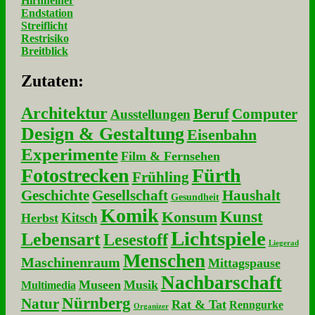
Hirnheiner
Endstation
Streiflicht
Restrisiko
Breitblick
Zu­ta­ten:
Architektur
Beruf
Computer
Ausstellungen
Design & Gestaltung
Eisenbahn
Experimente
Film & Fernsehen
Fotostrecken
Fürth
Frühling
Geschichte
Gesellschaft
Haushalt
Gesundheit
Komik
Kunst
Konsum
Kitsch
Herbst
Lichtspiele
Lebensart
Lesestoff
Liegerad
Menschen
Maschinenraum
Mittagspause
Nachbarschaft
Museen
Musik
Multimedia
Nürnberg
Natur
Rat & Tat
Renngurke
Organizer