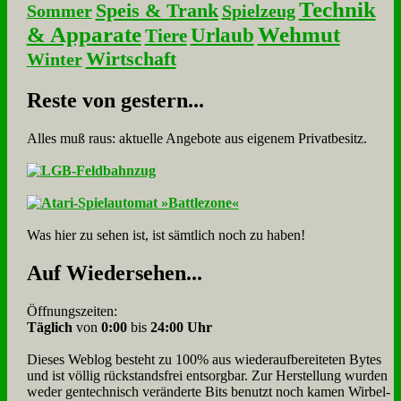
Technik
Speis & Trank
Sommer
Spielzeug
& Apparate
Wehmut
Urlaub
Tiere
Wirtschaft
Winter
Re­ste von ge­stern...
Alles muß raus: aktuelle An­ge­bo­te aus eigenem Privatbesitz.
Was hier zu sehen ist, ist sämt­lich noch zu haben!
Auf Wie­der­se­hen...
Öffnungszeiten:
Täglich
von
0:00
bis
24:00 Uhr
Dieses Weblog besteht zu 100% aus wie­der­auf­bereite­ten Bytes
und ist völlig rück­stands­frei ent­sorg­bar. Zur Herstellung wurden
weder gen­tech­nisch veränderte Bits benutzt noch kamen Wir­bel­