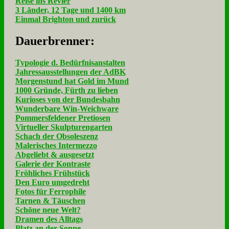
Reise ins Revier
3 Länder, 12 Tage und 1400 km
Einmal Brighton und zurück
Dau­er­bren­ner:
Typologie d. Bedürfnisanstalten
Jahressausstellungen der AdBK
Morgenstund hat Gold im Mund
1000 Gründe, Fürth zu lieben
Kurioses von der Bundesbahn
Wunderbare Win-Weichware
Pommersfeldener Pretiosen
Virtueller Skulpturengarten
Schach der Obsoleszenz
Malerisches Intermezzo
Abgeliebt & ausgesetzt
Galerie der Kontraste
Fröhliches Frühstück
Den Euro umgedreht
Fotos für Ferrophile
Tarnen & Täuschen
Schöne neue Welt?
Dramen des Alltags
Platz an der Sonne