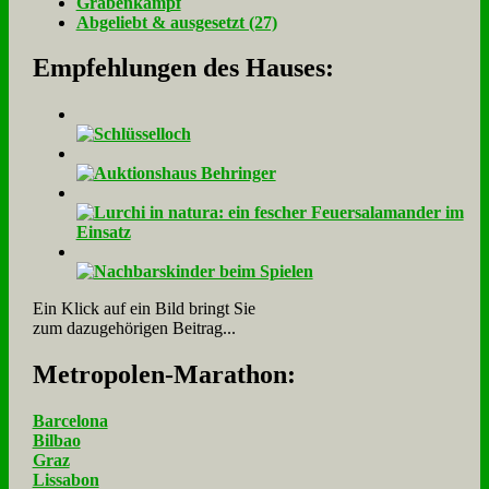
Gra­ben­kampf
Ab­ge­liebt & aus­ge­setzt (27)
Empfehlungen des Hauses:
Ein Klick auf ein Bild bringt Sie
zum dazugehörigen Beitrag...
Me­tro­po­len-Ma­ra­thon:
Barcelona
Bilbao
Graz
Lissabon