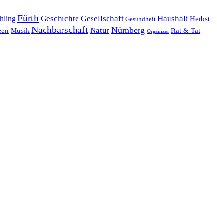
Fürth
hling
Geschichte
Gesellschaft
Haushalt
Herbst
Gesundheit
Nachbarschaft
Nürnberg
Natur
een
Musik
Rat & Tat
Organizer