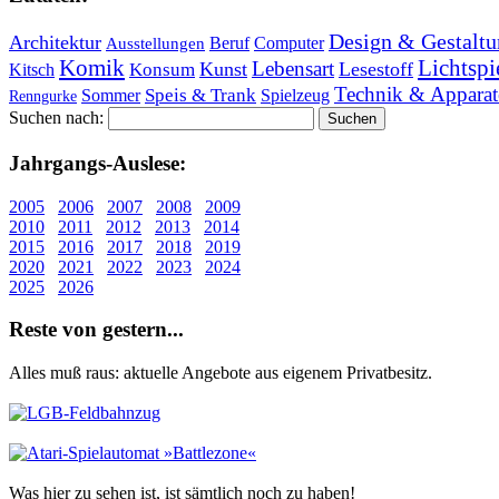
Design & Gestaltu
Architektur
Beruf
Computer
Ausstellungen
Lichtspi
Komik
Lebensart
Kunst
Lesestoff
Konsum
Kitsch
Technik & Apparat
Speis & Trank
Sommer
Spielzeug
Renngurke
Suchen nach:
Jahr­gangs-Aus­le­se:
2005
2006
2007
2008
2009
2010
2011
2012
2013
2014
2015
2016
2017
2018
2019
2020
2021
2022
2023
2024
2025
2026
Re­ste von ge­stern...
Alles muß raus: aktuelle An­ge­bo­te aus eigenem Privatbesitz.
Was hier zu sehen ist, ist sämt­lich noch zu haben!