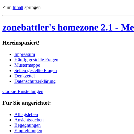
Zum
Inhalt
springen
zonebattler's homezone 2.1
- Me
Her­ein­spa­ziert!
Im­pres­sum
Häu­fig ge­stell­te Fra­gen
Mu­ster­map­pe
Sel­ten ge­stell­te Fra­gen
Denk­zet­tel
Da­ten­schutz­er­klä­rung
Cookie-Einstellungen
Für Sie an­ge­rich­tet:
Alltagsleben
Ansichtssachen
Begegnungen
Empfehlungen