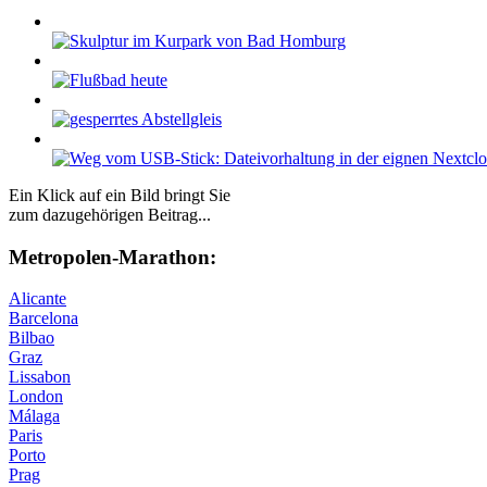
Ein Klick auf ein Bild bringt Sie
zum dazugehörigen Beitrag...
Me­tro­po­len-Ma­ra­thon:
Alicante
Barcelona
Bilbao
Graz
Lissabon
London
Málaga
Paris
Porto
Prag