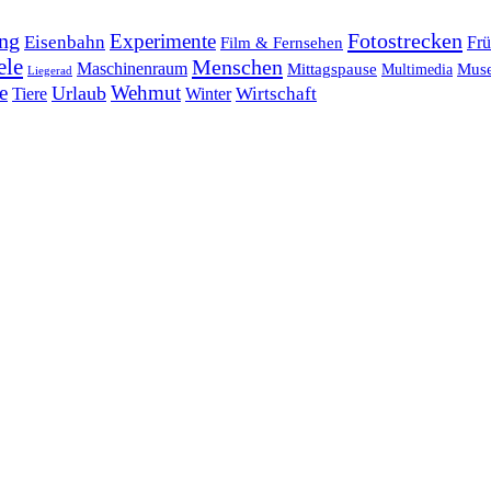
ng
Fotostrecken
Experimente
Eisenbahn
Frü
Film & Fernsehen
ele
Menschen
Maschinenraum
Mittagspause
Mus
Multimedia
Liegerad
e
Wehmut
Urlaub
Tiere
Wirtschaft
Winter