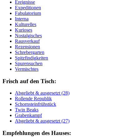
Ereignisse
Expeditionen
Fabulatorium
Interna
Kulturelles
Kurioses
Nostalgisches
Rausverkauf
Rezensionen
Schrebergarten
Spitzfindigkeiten
Spurensuchen
Vermischtes
Frisch auf den Tisch:
Ab­ge­liebt & aus­ge­setzt (28)
Rol­len­de Re­pu­blik
Schorn­stein­früh­stück
Twin Beaks
Gra­ben­kampf
Ab­ge­liebt & aus­ge­setzt (27)
Empfehlungen des Hauses: