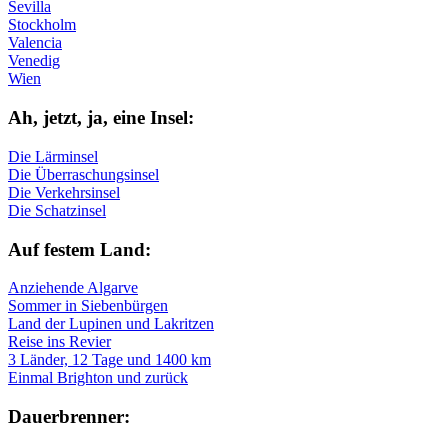
Sevilla
Stockholm
Valencia
Venedig
Wien
Ah, jetzt, ja, ei­ne In­sel:
Die Lärminsel
Die Überraschungsinsel
Die Verkehrsinsel
Die Schatzinsel
Auf fe­stem Land:
Anziehende Algarve
Sommer in Siebenbürgen
Land der Lupinen und Lakritzen
Reise ins Revier
3 Länder, 12 Tage und 1400 km
Einmal Brighton und zurück
Dau­er­bren­ner: