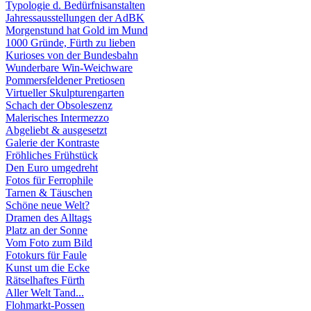
Typologie d. Bedürfnisanstalten
Jahressausstellungen der AdBK
Morgenstund hat Gold im Mund
1000 Gründe, Fürth zu lieben
Kurioses von der Bundesbahn
Wunderbare Win-Weichware
Pommersfeldener Pretiosen
Virtueller Skulpturengarten
Schach der Obsoleszenz
Malerisches Intermezzo
Abgeliebt & ausgesetzt
Galerie der Kontraste
Fröhliches Frühstück
Den Euro umgedreht
Fotos für Ferrophile
Tarnen & Täuschen
Schöne neue Welt?
Dramen des Alltags
Platz an der Sonne
Vom Foto zum Bild
Fotokurs für Faule
Kunst um die Ecke
Rätselhaftes Fürth
Aller Welt Tand...
Flohmarkt-Possen