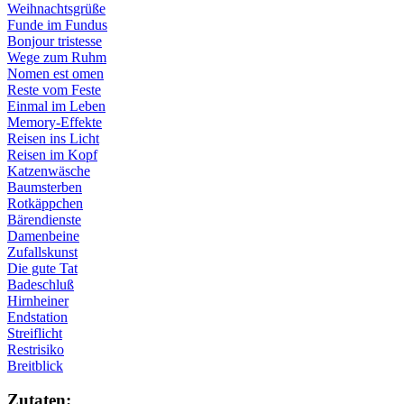
Weihnachtsgrüße
Funde im Fundus
Bonjour tristesse
Wege zum Ruhm
Nomen est omen
Reste vom Feste
Einmal im Leben
Memory-Effekte
Reisen ins Licht
Reisen im Kopf
Katzenwäsche
Baumsterben
Rotkäppchen
Bärendienste
Damenbeine
Zufallskunst
Die gute Tat
Badeschluß
Hirnheiner
Endstation
Streiflicht
Restrisiko
Breitblick
Zu­ta­ten: