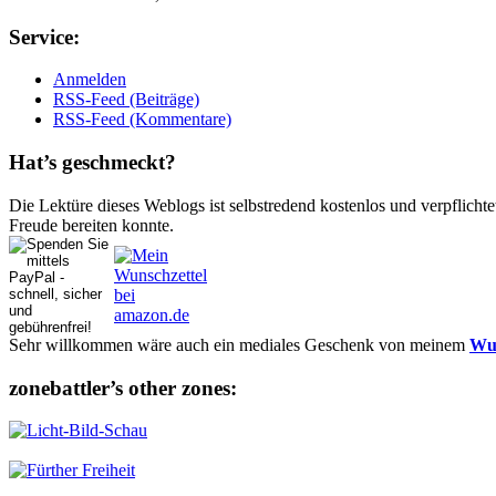
Ser­vice:
Anmelden
RSS-Feed (Beiträge)
RSS-Feed (Kommentare)
Hat’s ge­schmeckt?
Die Lektüre dieses Weblogs ist selbstredend kostenlos und ver­pflich­te
Freude bereiten konnte.
Sehr willkommen wäre auch ein mediales Geschenk von meinem
Wun
zonebattler’s other zo­nes: