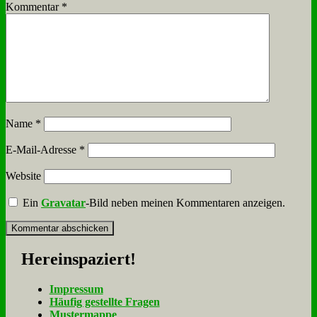
Kommentar
*
Name
*
E-Mail-Adresse
*
Website
Ein
Gravatar
-Bild neben meinen Kommentaren anzeigen.
Her­ein­spa­ziert!
Im­pres­sum
Häu­fig ge­stell­te Fra­gen
Mu­ster­map­pe