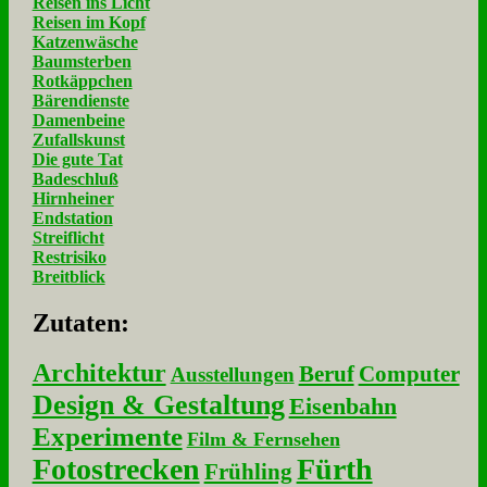
Reisen ins Licht
Reisen im Kopf
Katzenwäsche
Baumsterben
Rotkäppchen
Bärendienste
Damenbeine
Zufallskunst
Die gute Tat
Badeschluß
Hirnheiner
Endstation
Streiflicht
Restrisiko
Breitblick
Zu­ta­ten:
Architektur
Beruf
Computer
Ausstellungen
Design & Gestaltung
Eisenbahn
Experimente
Film & Fernsehen
Fotostrecken
Fürth
Frühling