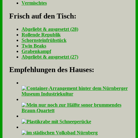
Vermischtes
Frisch auf den Tisch:
Ab­ge­liebt & aus­ge­setzt (28)
Rol­len­de Re­pu­blik
Schorn­stein­früh­stück
Twin Beaks
Gra­ben­kampf
Ab­ge­liebt & aus­ge­setzt (27)
Empfehlungen des Hauses: