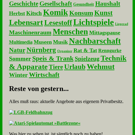
Geschichte
Gesellschaft
Haushalt
Gesundheit
Komik
Kunst
Konsum
Kitsch
Herbst
Lichtspiele
Lebensart
Lesestoff
Liegerad
Menschen
Maschinenraum
Mittagspause
Nachbarschaft
Museen
Musik
Multimedia
Nürnberg
Natur
Rat & Tat
Renngurke
Organizer
Technik
Speis & Trank
Sommer
Spielzeug
& Apparate
Wehmut
Urlaub
Tiere
Wirtschaft
Winter
Re­ste von ge­stern...
Alles muß raus: aktuelle An­ge­bo­te aus eigenem Privatbesitz.
Was hier zu sehen ist, ist sämt­lich noch zu haben!