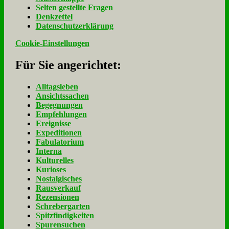
Sel­ten ge­stell­te Fra­gen
Denk­zet­tel
Da­ten­schutz­er­klä­rung
Cookie-Einstellungen
Für Sie an­ge­rich­tet:
Alltagsleben
Ansichtssachen
Begegnungen
Empfehlungen
Ereignisse
Expeditionen
Fabulatorium
Interna
Kulturelles
Kurioses
Nostalgisches
Rausverkauf
Rezensionen
Schrebergarten
Spitzfindigkeiten
Spurensuchen