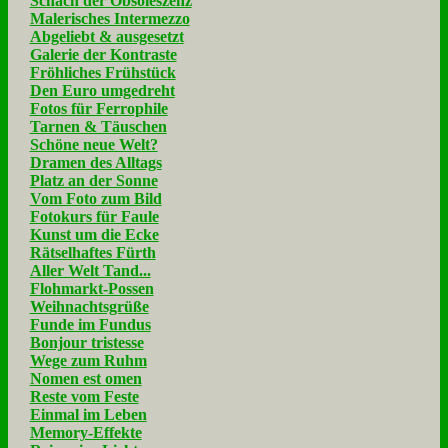
Schach der Obsoleszenz
Malerisches Intermezzo
Abgeliebt & ausgesetzt
Galerie der Kontraste
Fröhliches Frühstück
Den Euro umgedreht
Fotos für Ferrophile
Tarnen & Täuschen
Schöne neue Welt?
Dramen des Alltags
Platz an der Sonne
Vom Foto zum Bild
Fotokurs für Faule
Kunst um die Ecke
Rätselhaftes Fürth
Aller Welt Tand...
Flohmarkt-Possen
Weihnachtsgrüße
Funde im Fundus
Bonjour tristesse
Wege zum Ruhm
Nomen est omen
Reste vom Feste
Einmal im Leben
Memory-Effekte