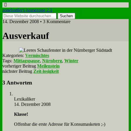
zonebattler's homezone 2.1
14. Dezember 2008 • 3 Kommentare
Aus­ver­kauf
Kategorien:
Vermischtes
Tags:
Mittagspause
,
Nürnberg
,
Winter
vorheriger Beitrag
Meilenstein
nächster Beitrag
Zeit-losigkeit
3 Antworten
Le­xi­ka­li­ker
14. Dezember 2008
Klas­se!
Of­fen­bar die er­ste Adres­se für Kon­su­mas­ke­ten ;-)