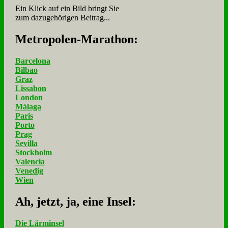
Ein Klick auf ein Bild bringt Sie
zum dazugehörigen Beitrag...
Me­tro­po­len-Ma­ra­thon:
Barcelona
Bilbao
Graz
Lissabon
London
Málaga
Paris
Porto
Prag
Sevilla
Stockholm
Valencia
Venedig
Wien
Ah, jetzt, ja, ei­ne In­sel:
Die Lärminsel