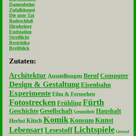
Damenbeine
Zufallskunst
Die gute Tat
Badeschluß
Hirnheiner
Endstation
Streiflicht
Restrisiko
Breitblick
Zu­ta­ten:
Architektur
Beruf
Computer
Ausstellungen
Design & Gestaltung
Eisenbahn
Experimente
Film & Fernsehen
Fotostrecken
Fürth
Frühling
Geschichte
Gesellschaft
Haushalt
Gesundheit
Komik
Kunst
Konsum
Kitsch
Herbst
Lichtspiele
Lebensart
Lesestoff
Liegerad