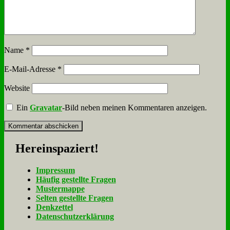
Name
*
E-Mail-Adresse
*
Website
Ein
Gravatar
-Bild neben meinen Kommentaren anzeigen.
Her­ein­spa­ziert!
Im­pres­sum
Häu­fig ge­stell­te Fra­gen
Mu­ster­map­pe
Sel­ten ge­stell­te Fra­gen
Denk­zet­tel
Da­ten­schutz­er­klä­rung