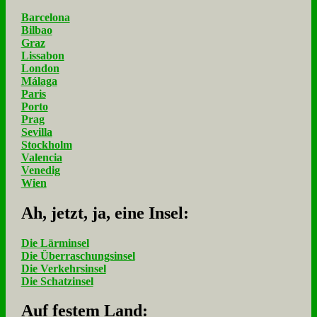
Barcelona
Bilbao
Graz
Lissabon
London
Málaga
Paris
Porto
Prag
Sevilla
Stockholm
Valencia
Venedig
Wien
Ah, jetzt, ja, ei­ne In­sel:
Die Lärminsel
Die Überraschungsinsel
Die Verkehrsinsel
Die Schatzinsel
Auf fe­stem Land: