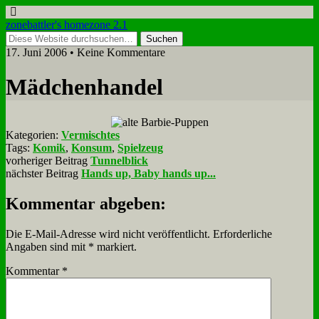
zonebattler's homezone 2.1
17. Juni 2006 • Keine Kommentare
Mäd­chen­han­del
Kategorien:
Vermischtes
Tags:
Komik
,
Konsum
,
Spielzeug
vorheriger Beitrag
Tunnelblick
nächster Beitrag
Hands up, Baby hands up...
Kommentar abgeben:
Die E-Mail-Adresse wird nicht veröffentlicht.
Erforderliche
Angaben sind mit
*
markiert.
Kommentar
*