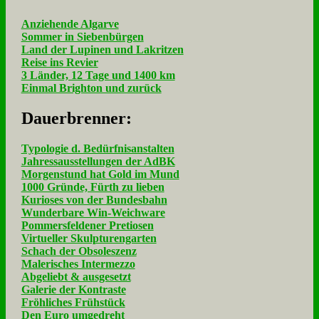
Anziehende Algarve
Sommer in Siebenbürgen
Land der Lupinen und Lakritzen
Reise ins Revier
3 Länder, 12 Tage und 1400 km
Einmal Brighton und zurück
Dau­er­bren­ner:
Typologie d. Bedürfnisanstalten
Jahressausstellungen der AdBK
Morgenstund hat Gold im Mund
1000 Gründe, Fürth zu lieben
Kurioses von der Bundesbahn
Wunderbare Win-Weichware
Pommersfeldener Pretiosen
Virtueller Skulpturengarten
Schach der Obsoleszenz
Malerisches Intermezzo
Abgeliebt & ausgesetzt
Galerie der Kontraste
Fröhliches Frühstück
Den Euro umgedreht