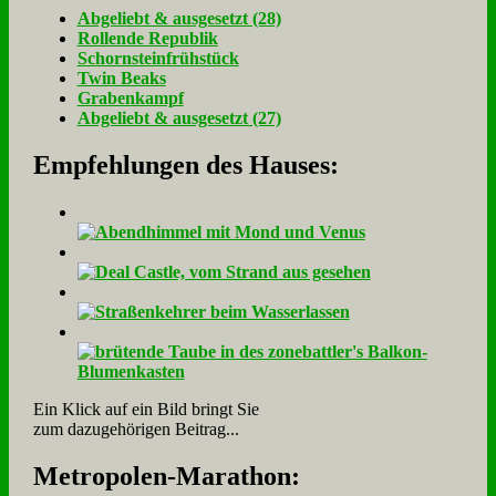
Ab­ge­liebt & aus­ge­setzt (28)
Rol­len­de Re­pu­blik
Schorn­stein­früh­stück
Twin Beaks
Gra­ben­kampf
Ab­ge­liebt & aus­ge­setzt (27)
Empfehlungen des Hauses:
Ein Klick auf ein Bild bringt Sie
zum dazugehörigen Beitrag...
Me­tro­po­len-Ma­ra­thon: