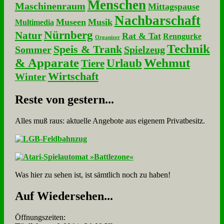
Menschen
Maschinenraum
Mittagspause
Nachbarschaft
Museen
Musik
Multimedia
Nürnberg
Natur
Rat & Tat
Renngurke
Organizer
Technik
Speis & Trank
Sommer
Spielzeug
& Apparate
Wehmut
Urlaub
Tiere
Wirtschaft
Winter
Re­ste von ge­stern...
Alles muß raus: aktuelle An­ge­bo­te aus eigenem Privatbesitz.
Was hier zu sehen ist, ist sämt­lich noch zu haben!
Auf Wie­der­se­hen...
Öffnungszeiten: