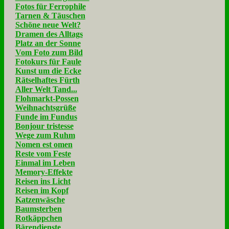
Fotos für Ferrophile
Tarnen & Täuschen
Schöne neue Welt?
Dramen des Alltags
Platz an der Sonne
Vom Foto zum Bild
Fotokurs für Faule
Kunst um die Ecke
Rätselhaftes Fürth
Aller Welt Tand...
Flohmarkt-Possen
Weihnachtsgrüße
Funde im Fundus
Bonjour tristesse
Wege zum Ruhm
Nomen est omen
Reste vom Feste
Einmal im Leben
Memory-Effekte
Reisen ins Licht
Reisen im Kopf
Katzenwäsche
Baumsterben
Rotkäppchen
Bärendienste