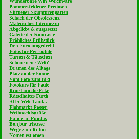
Wunderbare Win-Weichware
Pommersfeldener Pretiosen
Virtueller Skulpturengarten
Schach der Obsoleszenz
Malerisches Intermezzo
Abgeliebt & ausgesetzt
Galerie der Kontraste
Fröhliches Frühstück
Den Euro umgedreht
Fotos für Ferrophile
Tarnen & Täuschen
Schöne neue Welt?
Dramen des Alltags
Platz an der Sonne
Vom Foto zum Bild
Fotokurs für Faule
Kunst um die Ecke
Rätselhaftes Fürth
Aller Welt Tand...
Flohmarkt-Possen
Weihnachtsgrüße
Funde im Fundus
Bonjour tristesse
Wege zum Ruhm
Nomen est omen