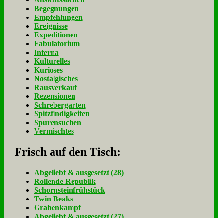
Begegnungen
Empfehlungen
Ereignisse
Expeditionen
Fabulatorium
Interna
Kulturelles
Kurioses
Nostalgisches
Rausverkauf
Rezensionen
Schrebergarten
Spitzfindigkeiten
Spurensuchen
Vermischtes
Frisch auf den Tisch:
Ab­ge­liebt & aus­ge­setzt (28)
Rol­len­de Re­pu­blik
Schorn­stein­früh­stück
Twin Beaks
Gra­ben­kampf
Ab­ge­liebt & aus­ge­setzt (27)