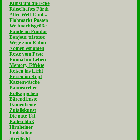
Kunst um die Ecke
Rätselhaftes Fürth
Aller Welt Tand...
Flohmarkt-Possen
Weihnachtsgrüße
Funde im Fundus
Bonjour tristesse
Wege zum Ruhm
Nomen est omen
Reste vom Feste
Einmal im Leben
Memory-Effekte
Reisen ins Licht
Reisen im Kopf
Katzenwäsche
Baumsterben
Rotkäppchen
Bärendienste
Damenbeine
Zufallskunst
Die gute Tat
Badeschluß
Hirnheiner
Endstation
Streiflicht