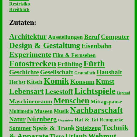
Restrisiko
Breitblick
Zu­ta­ten:
Architektur
Beruf
Computer
Ausstellungen
Design & Gestaltung
Eisenbahn
Experimente
Film & Fernsehen
Fotostrecken
Fürth
Frühling
Geschichte
Gesellschaft
Haushalt
Gesundheit
Komik
Kunst
Konsum
Kitsch
Herbst
Lichtspiele
Lebensart
Lesestoff
Liegerad
Menschen
Maschinenraum
Mittagspause
Nachbarschaft
Museen
Musik
Multimedia
Nürnberg
Natur
Rat & Tat
Renngurke
Organizer
Technik
Speis & Trank
Sommer
Spielzeug
& Apparate
Wehmut
Urlaub
Tiere