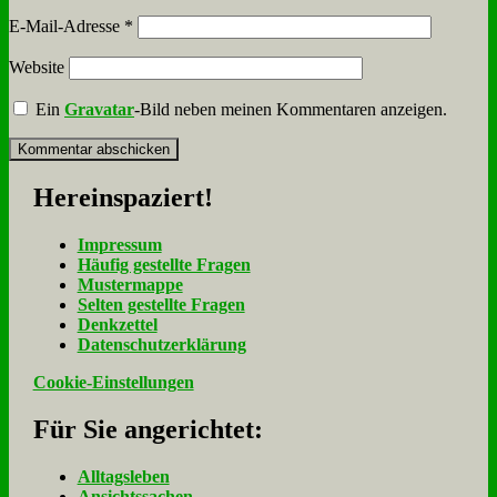
E-Mail-Adresse
*
Website
Ein
Gravatar
-Bild neben meinen Kommentaren anzeigen.
Her­ein­spa­ziert!
Im­pres­sum
Häu­fig ge­stell­te Fra­gen
Mu­ster­map­pe
Sel­ten ge­stell­te Fra­gen
Denk­zet­tel
Da­ten­schutz­er­klä­rung
Cookie-Einstellungen
Für Sie an­ge­rich­tet:
Alltagsleben
Ansichtssachen