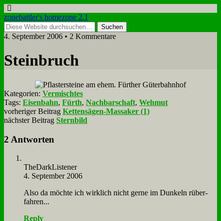
zonebattler's homezone 2.1
4. September 2006 • 2 Kommentare
Stein­bruch
Kategorien:
Vermischtes
Tags:
Eisenbahn
,
Fürth
,
Nachbarschaft
,
Wehmut
vorheriger Beitrag
Kettensägen-Massaker (1)
nächster Beitrag
Sternbild
2 Antworten
The­Dark­Li­ste­ner
4. September 2006
Al­so da möch­te ich wirk­lich nicht ger­ne im Dun­keln rü­ber­
fah­ren...
Reply