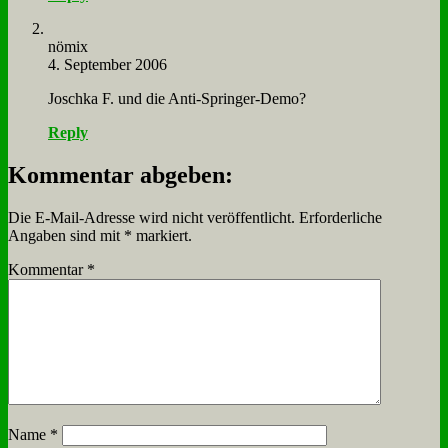
nö­mix
4. September 2006
Josch­ka F. und die An­ti-Sprin­ger-De­mo?
Reply
Kommentar abgeben:
Die E-Mail-Adresse wird nicht veröffentlicht.
Erforderliche
Angaben sind mit
*
markiert.
Kommentar
*
Name
*