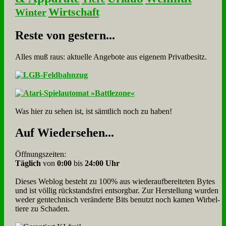
Wirtschaft
Winter
Re­ste von ge­stern...
Alles muß raus: aktuelle An­ge­bo­te aus eigenem Privatbesitz.
Was hier zu sehen ist, ist sämt­lich noch zu haben!
Auf Wie­der­se­hen...
Öffnungszeiten:
Täglich
von
0:00
bis
24:00 Uhr
Dieses Weblog besteht zu 100% aus wie­der­auf­bereite­ten Bytes
und ist völlig rück­stands­frei ent­sorg­bar. Zur Herstellung wurden
weder gen­tech­nisch veränderte Bits benutzt noch kamen Wir­bel­
tiere zu Scha­den.