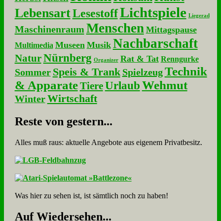
Lichtspiele
Lebensart
Lesestoff
Liegerad
Menschen
Maschinenraum
Mittagspause
Nachbarschaft
Museen
Musik
Multimedia
Nürnberg
Natur
Rat & Tat
Renngurke
Organizer
Technik
Speis & Trank
Sommer
Spielzeug
& Apparate
Wehmut
Urlaub
Tiere
Wirtschaft
Winter
Re­ste von ge­stern...
Alles muß raus: aktuelle An­ge­bo­te aus eigenem Privatbesitz.
Was hier zu sehen ist, ist sämt­lich noch zu haben!
Auf Wie­der­se­hen...