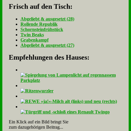
Frisch auf den Tisch:
Ab­ge­liebt & aus­ge­setzt (28)
Rol­len­de Re­pu­blik
Schorn­stein­früh­stück
Twin Beaks
Gra­ben­kampf
Ab­ge­liebt & aus­ge­setzt (27)
Empfehlungen des Hauses:
Ein Klick auf ein Bild bringt Sie
zum dazugehörigen Beitrag...