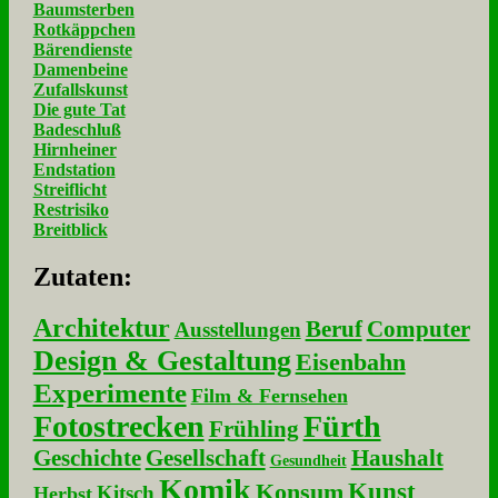
Baumsterben
Rotkäppchen
Bärendienste
Damenbeine
Zufallskunst
Die gute Tat
Badeschluß
Hirnheiner
Endstation
Streiflicht
Restrisiko
Breitblick
Zu­ta­ten:
Architektur
Beruf
Computer
Ausstellungen
Design & Gestaltung
Eisenbahn
Experimente
Film & Fernsehen
Fotostrecken
Fürth
Frühling
Geschichte
Gesellschaft
Haushalt
Gesundheit
Komik
Kunst
Konsum
Kitsch
Herbst