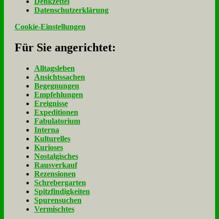
Denk­zet­tel
Da­ten­schutz­er­klä­rung
Cookie-Einstellungen
Für Sie an­ge­rich­tet:
Alltagsleben
Ansichtssachen
Begegnungen
Empfehlungen
Ereignisse
Expeditionen
Fabulatorium
Interna
Kulturelles
Kurioses
Nostalgisches
Rausverkauf
Rezensionen
Schrebergarten
Spitzfindigkeiten
Spurensuchen
Vermischtes