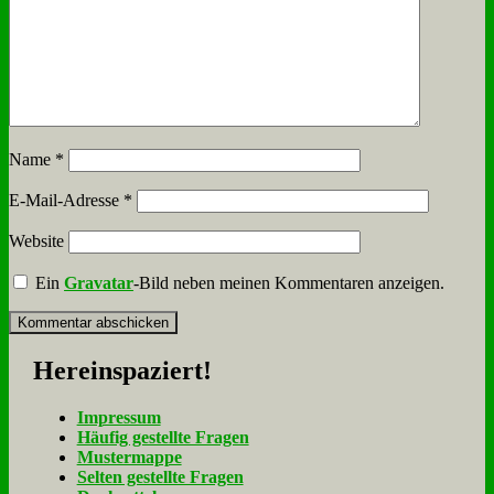
Name
*
E-Mail-Adresse
*
Website
Ein
Gravatar
-Bild neben meinen Kommentaren anzeigen.
Her­ein­spa­ziert!
Im­pres­sum
Häu­fig ge­stell­te Fra­gen
Mu­ster­map­pe
Sel­ten ge­stell­te Fra­gen