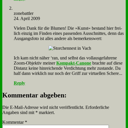
zone­batt­ler
24. April 2009
Vie­len Dank für die Blu­men! Die »Kunst« be­stand hier frei­
lich ein­zig im Fin­den ei­nes pas­sen­den Aus­schnit­tes, denn das
Aus­gangs­fo­to ist al­les an­de­re als be­mer­kens­wert:
Ich kam nicht nä­her ‘ran, und selbst das voll­aus­ge­fah­re­ne
Zoom-Ob­jek­tiv mei­ner
Kom­pakt-Ca­no­ne
brach­te auf die­se
Di­stanz kei­ne hin­rei­chen­de Ver­dich­tung mehr zu­stan­de. Da
half dann wirk­lich nur noch der Griff zur vir­tu­el­len Sche­re...
Reply
Kommentar abgeben:
Die E-Mail-Adresse wird nicht veröffentlicht.
Erforderliche
Angaben sind mit
*
markiert.
Kommentar
*