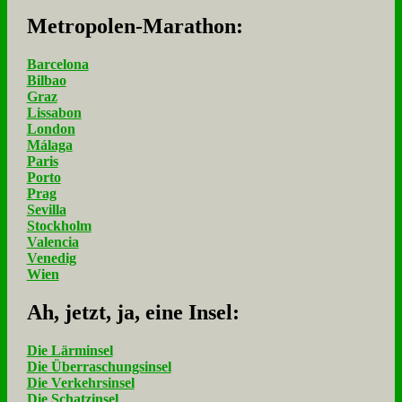
Me­tro­po­len-Ma­ra­thon:
Barcelona
Bilbao
Graz
Lissabon
London
Málaga
Paris
Porto
Prag
Sevilla
Stockholm
Valencia
Venedig
Wien
Ah, jetzt, ja, ei­ne In­sel:
Die Lärminsel
Die Überraschungsinsel
Die Verkehrsinsel
Die Schatzinsel