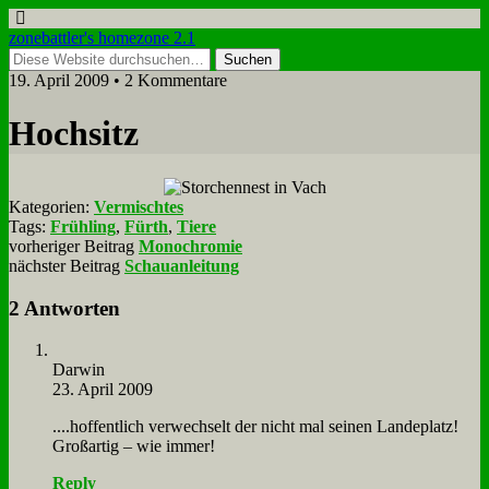
zonebattler's homezone 2.1
19. April 2009 • 2 Kommentare
Hoch­sitz
Kategorien:
Vermischtes
Tags:
Frühling
,
Fürth
,
Tiere
vorheriger Beitrag
Monochromie
nächster Beitrag
Schauanleitung
2 Antworten
Dar­win
23. April 2009
....hof­fent­lich ver­wech­selt der nicht mal sei­nen Lan­de­platz!
Groß­ar­tig – wie im­mer!
Reply