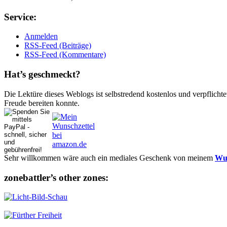
Ser­vice:
Anmelden
RSS-Feed (Beiträge)
RSS-Feed (Kommentare)
Hat’s ge­schmeckt?
Die Lektüre dieses Weblogs ist selbstredend kostenlos und ver­pflich­te
Freude bereiten konnte.
Sehr willkommen wäre auch ein mediales Geschenk von meinem
Wun
zonebattler’s other zo­nes: