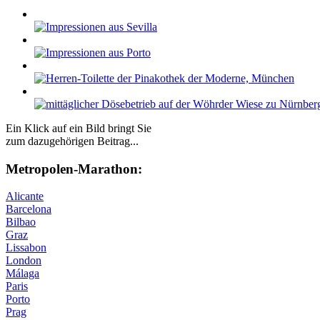
Ein Klick auf ein Bild bringt Sie
zum dazugehörigen Beitrag...
Me­tro­po­len-Ma­ra­thon:
Alicante
Barcelona
Bilbao
Graz
Lissabon
London
Málaga
Paris
Porto
Prag