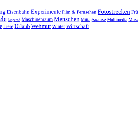
ng
Fotostrecken
Experimente
Eisenbahn
Frü
Film & Fernsehen
ele
Menschen
Maschinenraum
Mittagspause
Mus
Multimedia
Liegerad
e
Wehmut
Urlaub
Tiere
Wirtschaft
Winter