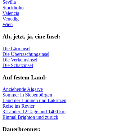
Sevilla
Stockholm
Valencia
Venedig
Wien
Ah, jetzt, ja, ei­ne In­sel:
Die Lärminsel
Die Überraschungsinsel
Die Verkehrsinsel
Die Schatzinsel
Auf fe­stem Land:
Anziehende Algarve
Sommer in Siebenbürgen
Land der Lupinen und Lakritzen
Reise ins Revier
3 Länder, 12 Tage und 1400 km
Einmal Brighton und zurück
Dau­er­bren­ner: