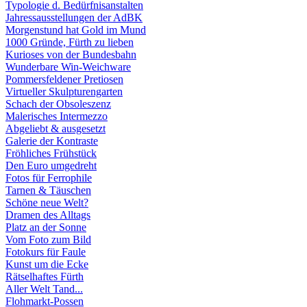
Typologie d. Bedürfnisanstalten
Jahressausstellungen der AdBK
Morgenstund hat Gold im Mund
1000 Gründe, Fürth zu lieben
Kurioses von der Bundesbahn
Wunderbare Win-Weichware
Pommersfeldener Pretiosen
Virtueller Skulpturengarten
Schach der Obsoleszenz
Malerisches Intermezzo
Abgeliebt & ausgesetzt
Galerie der Kontraste
Fröhliches Frühstück
Den Euro umgedreht
Fotos für Ferrophile
Tarnen & Täuschen
Schöne neue Welt?
Dramen des Alltags
Platz an der Sonne
Vom Foto zum Bild
Fotokurs für Faule
Kunst um die Ecke
Rätselhaftes Fürth
Aller Welt Tand...
Flohmarkt-Possen