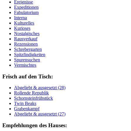
Ereignisse
Expeditionen
Fabulatorium
Interna
Kulturelles
Kurioses
Nostalgisches
Rausverkauf
Rezensionen
Schrebergarten
Spitzfindigkeiten
Spurensuchen
Vermischtes
Frisch auf den Tisch:
Ab­ge­liebt & aus­ge­setzt (28)
Rol­len­de Re­pu­blik
Schorn­stein­früh­stück
Twin Beaks
Gra­ben­kampf
Ab­ge­liebt & aus­ge­setzt (27)
Empfehlungen des Hauses: