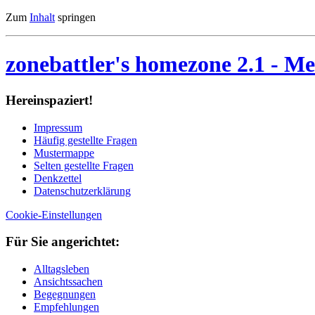
Zum
Inhalt
springen
zonebattler's homezone 2.1
- Me
Her­ein­spa­ziert!
Im­pres­sum
Häu­fig ge­stell­te Fra­gen
Mu­ster­map­pe
Sel­ten ge­stell­te Fra­gen
Denk­zet­tel
Da­ten­schutz­er­klä­rung
Cookie-Einstellungen
Für Sie an­ge­rich­tet:
Alltagsleben
Ansichtssachen
Begegnungen
Empfehlungen