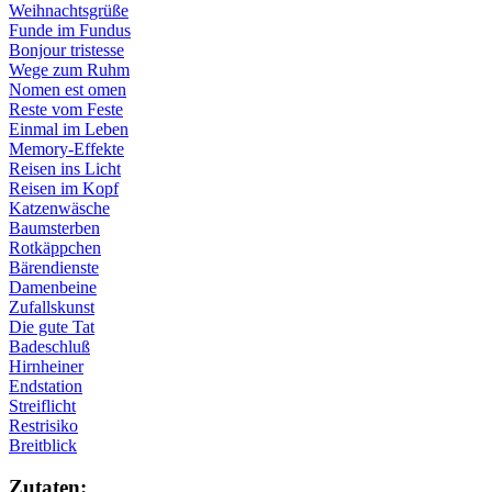
Weihnachtsgrüße
Funde im Fundus
Bonjour tristesse
Wege zum Ruhm
Nomen est omen
Reste vom Feste
Einmal im Leben
Memory-Effekte
Reisen ins Licht
Reisen im Kopf
Katzenwäsche
Baumsterben
Rotkäppchen
Bärendienste
Damenbeine
Zufallskunst
Die gute Tat
Badeschluß
Hirnheiner
Endstation
Streiflicht
Restrisiko
Breitblick
Zu­ta­ten: