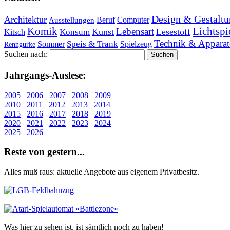
Design & Gestaltu
Architektur
Beruf
Computer
Ausstellungen
Lichtspi
Komik
Lebensart
Kunst
Lesestoff
Konsum
Kitsch
Technik & Apparat
Speis & Trank
Sommer
Spielzeug
Renngurke
Suchen nach:
Jahr­gangs-Aus­le­se:
2005
2006
2007
2008
2009
2010
2011
2012
2013
2014
2015
2016
2017
2018
2019
2020
2021
2022
2023
2024
2025
2026
Re­ste von ge­stern...
Alles muß raus: aktuelle An­ge­bo­te aus eigenem Privatbesitz.
Was hier zu sehen ist, ist sämt­lich noch zu haben!