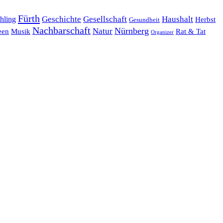
Fürth
hling
Geschichte
Gesellschaft
Haushalt
Herbst
Gesundheit
Nachbarschaft
Nürnberg
Natur
een
Musik
Rat & Tat
Organizer