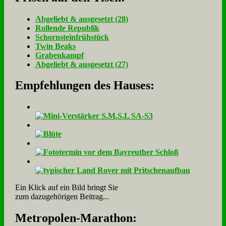
Ab­ge­liebt & aus­ge­setzt (28)
Rol­len­de Re­pu­blik
Schorn­stein­früh­stück
Twin Beaks
Gra­ben­kampf
Ab­ge­liebt & aus­ge­setzt (27)
Empfehlungen des Hauses:
Ein Klick auf ein Bild bringt Sie
zum dazugehörigen Beitrag...
Me­tro­po­len-Ma­ra­thon: