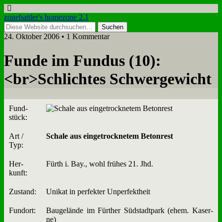
zonebattler's homezone 2.1
24. Oktober 2006 • 1 Kommentar
Fun­de im Fun­dus (10):
<br>Schlich­tes Schwer­ge­wicht
Fund­
stück:
Art /
Scha­le aus ein­ge­trock­ne­tem Be­ton­rest
Typ:
Her­
Fürth i. Bay., wohl frü­hes 21. Jhd.
kunft:
Zu­stand:
Uni­kat in per­fek­ter Un­per­fekt­heit
Fund­ort:
Bau­ge­län­de im Für­ther Süd­stadt­park (ehem. Ka­ser­
ne)