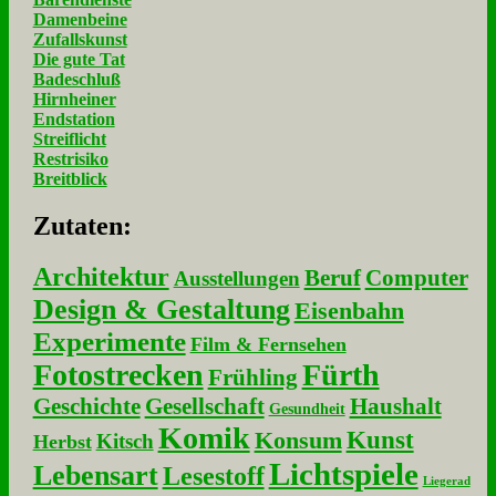
Damenbeine
Zufallskunst
Die gute Tat
Badeschluß
Hirnheiner
Endstation
Streiflicht
Restrisiko
Breitblick
Zu­ta­ten:
Architektur
Beruf
Computer
Ausstellungen
Design & Gestaltung
Eisenbahn
Experimente
Film & Fernsehen
Fotostrecken
Fürth
Frühling
Geschichte
Gesellschaft
Haushalt
Gesundheit
Komik
Kunst
Konsum
Kitsch
Herbst
Lichtspiele
Lebensart
Lesestoff
Liegerad