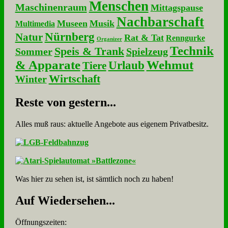
Menschen
Maschinenraum
Mittagspause
Nachbarschaft
Museen
Musik
Multimedia
Nürnberg
Natur
Rat & Tat
Renngurke
Organizer
Technik
Speis & Trank
Sommer
Spielzeug
& Apparate
Wehmut
Urlaub
Tiere
Wirtschaft
Winter
Re­ste von ge­stern...
Alles muß raus: aktuelle An­ge­bo­te aus eigenem Privatbesitz.
Was hier zu sehen ist, ist sämt­lich noch zu haben!
Auf Wie­der­se­hen...
Öffnungszeiten: