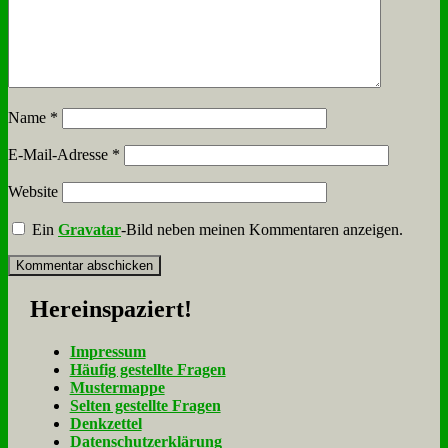
Name
*
E-Mail-Adresse
*
Website
Ein
Gravatar
-Bild neben meinen Kommentaren anzeigen.
Her­ein­spa­ziert!
Im­pres­sum
Häu­fig ge­stell­te Fra­gen
Mu­ster­map­pe
Sel­ten ge­stell­te Fra­gen
Denk­zet­tel
Da­ten­schutz­er­klä­rung