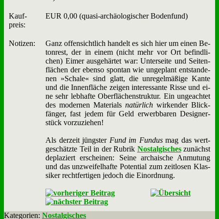
Kauf­
EUR 0,00 (qua­si-ar­chäo­lo­gi­scher Bo­den­fund)
preis:
No­ti­zen:
Ganz of­fen­sicht­lich han­delt es sich hier um ei­nen Be­
ton­rest, der in ei­nem (nicht mehr vor Ort be­find­li­
chen) Ei­mer aus­ge­här­tet war: Un­ter­sei­te und Sei­ten­
flä­chen der eben­so spon­tan wie un­ge­plant ent­stan­de­
nen »Scha­le« sind glatt, die un­re­gel­mä­ßi­ge Kan­te
und die In­nen­flä­che zei­gen in­ter­es­san­te Ris­se und ei­
ne sehr leb­haf­te Ober­flä­chen­struk­tur. Ein un­ge­ach­tet
des mo­der­nen Ma­te­ri­als
na­tür­lich
wir­ken­der Blick­
fän­ger, fast je­dem für Geld er­werb­ba­ren De­si­gner­
stück vor­zu­zie­hen!
Als der­zeit jüng­ster
Fund im Fun­dus
mag das wert­
ge­schätz­te Teil in der Ru­brik
Nost­al­gi­sches
zu­nächst
de­pla­ziert er­schei­nen: Sei­ne ar­chai­sche An­mu­tung
und das un­zwei­fel­haf­te Po­ten­ti­al zum zeit­lo­sen Klas­
si­ker recht­fer­ti­gen je­doch die Ein­ord­nung.
Kategorien:
Nostalgisches