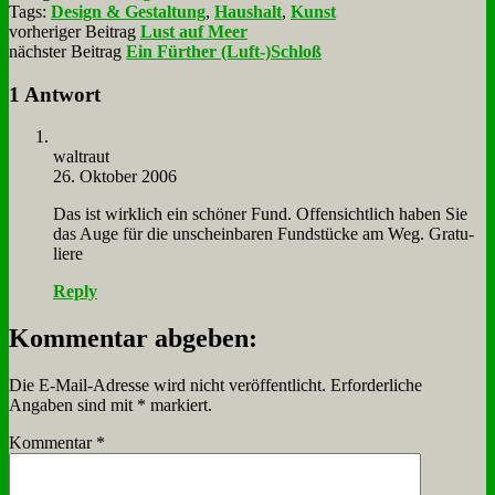
Tags:
Design & Gestaltung
,
Haushalt
,
Kunst
vorheriger Beitrag
Lust auf Meer
nächster Beitrag
Ein Fürther (Luft-)Schloß
1 Antwort
wal­traut
26. Oktober 2006
Das ist wirk­lich ein schö­ner Fund. Of­fen­sicht­lich ha­ben Sie
das Au­ge für die un­schein­ba­ren Fund­stücke am Weg. Gra­tu­
lie­re
Reply
Kommentar abgeben:
Die E-Mail-Adresse wird nicht veröffentlicht.
Erforderliche
Angaben sind mit
*
markiert.
Kommentar
*