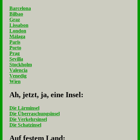
Barcelona
Bilbao
Graz
Lissabon
London
Málaga
Paris
Porto
Prag
Sevilla
Stockholm
Valencia
Venedig
Wien
Ah, jetzt, ja, ei­ne In­sel:
Die Lärminsel
Die Überraschungsinsel
Die Verkehrsinsel
Die Schatzinsel
Auf fe­stem Land: