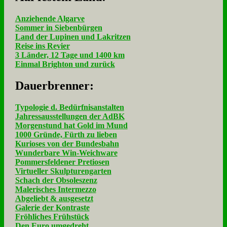
Anziehende Algarve
Sommer in Siebenbürgen
Land der Lupinen und Lakritzen
Reise ins Revier
3 Länder, 12 Tage und 1400 km
Einmal Brighton und zurück
Dau­er­bren­ner:
Typologie d. Bedürfnisanstalten
Jahressausstellungen der AdBK
Morgenstund hat Gold im Mund
1000 Gründe, Fürth zu lieben
Kurioses von der Bundesbahn
Wunderbare Win-Weichware
Pommersfeldener Pretiosen
Virtueller Skulpturengarten
Schach der Obsoleszenz
Malerisches Intermezzo
Abgeliebt & ausgesetzt
Galerie der Kontraste
Fröhliches Frühstück
Den Euro umgedreht