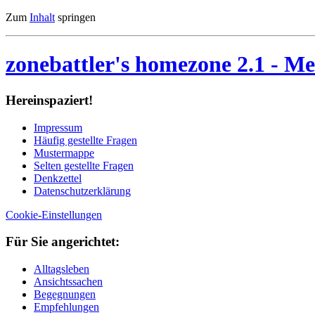
Zum
Inhalt
springen
zonebattler's homezone 2.1
- Me
Her­ein­spa­ziert!
Im­pres­sum
Häu­fig ge­stell­te Fra­gen
Mu­ster­map­pe
Sel­ten ge­stell­te Fra­gen
Denk­zet­tel
Da­ten­schutz­er­klä­rung
Cookie-Einstellungen
Für Sie an­ge­rich­tet:
Alltagsleben
Ansichtssachen
Begegnungen
Empfehlungen