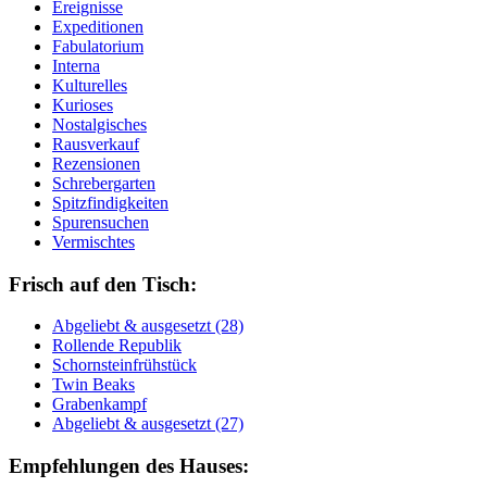
Ereignisse
Expeditionen
Fabulatorium
Interna
Kulturelles
Kurioses
Nostalgisches
Rausverkauf
Rezensionen
Schrebergarten
Spitzfindigkeiten
Spurensuchen
Vermischtes
Frisch auf den Tisch:
Ab­ge­liebt & aus­ge­setzt (28)
Rol­len­de Re­pu­blik
Schorn­stein­früh­stück
Twin Beaks
Gra­ben­kampf
Ab­ge­liebt & aus­ge­setzt (27)
Empfehlungen des Hauses: