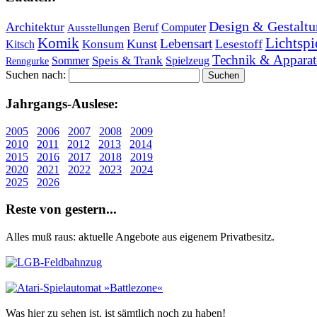
Design & Gestaltu
Architektur
Beruf
Computer
Ausstellungen
Lichtspi
Komik
Lebensart
Kunst
Lesestoff
Konsum
Kitsch
Technik & Apparat
Speis & Trank
Sommer
Spielzeug
Renngurke
Suchen nach:
Jahr­gangs-Aus­le­se:
2005
2006
2007
2008
2009
2010
2011
2012
2013
2014
2015
2016
2017
2018
2019
2020
2021
2022
2023
2024
2025
2026
Re­ste von ge­stern...
Alles muß raus: aktuelle An­ge­bo­te aus eigenem Privatbesitz.
Was hier zu sehen ist, ist sämt­lich noch zu haben!