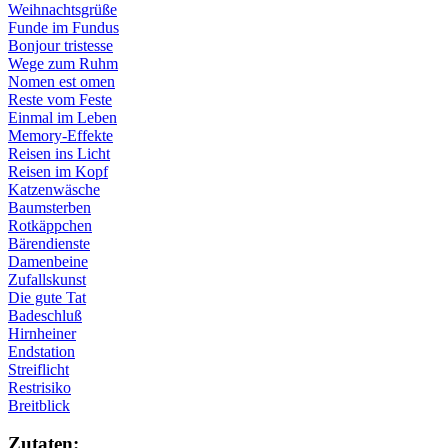
Weihnachtsgrüße
Funde im Fundus
Bonjour tristesse
Wege zum Ruhm
Nomen est omen
Reste vom Feste
Einmal im Leben
Memory-Effekte
Reisen ins Licht
Reisen im Kopf
Katzenwäsche
Baumsterben
Rotkäppchen
Bärendienste
Damenbeine
Zufallskunst
Die gute Tat
Badeschluß
Hirnheiner
Endstation
Streiflicht
Restrisiko
Breitblick
Zu­ta­ten: