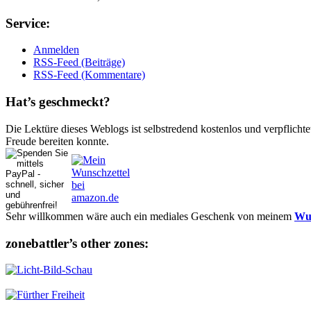
Ser­vice:
Anmelden
RSS-Feed (Beiträge)
RSS-Feed (Kommentare)
Hat’s ge­schmeckt?
Die Lektüre dieses Weblogs ist selbstredend kostenlos und ver­pflich­te
Freude bereiten konnte.
Sehr willkommen wäre auch ein mediales Geschenk von meinem
Wun
zonebattler’s other zo­nes: