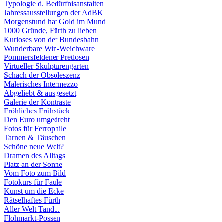
Typologie d. Bedürfnisanstalten
Jahressausstellungen der AdBK
Morgenstund hat Gold im Mund
1000 Gründe, Fürth zu lieben
Kurioses von der Bundesbahn
Wunderbare Win-Weichware
Pommersfeldener Pretiosen
Virtueller Skulpturengarten
Schach der Obsoleszenz
Malerisches Intermezzo
Abgeliebt & ausgesetzt
Galerie der Kontraste
Fröhliches Frühstück
Den Euro umgedreht
Fotos für Ferrophile
Tarnen & Täuschen
Schöne neue Welt?
Dramen des Alltags
Platz an der Sonne
Vom Foto zum Bild
Fotokurs für Faule
Kunst um die Ecke
Rätselhaftes Fürth
Aller Welt Tand...
Flohmarkt-Possen