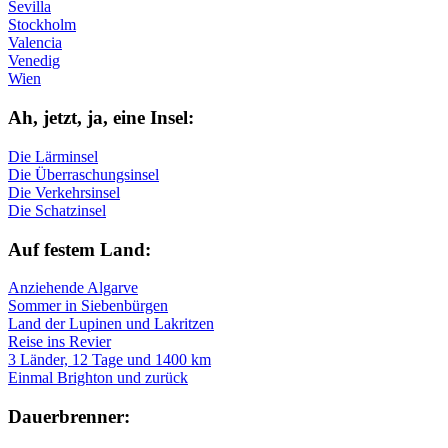
Sevilla
Stockholm
Valencia
Venedig
Wien
Ah, jetzt, ja, ei­ne In­sel:
Die Lärminsel
Die Überraschungsinsel
Die Verkehrsinsel
Die Schatzinsel
Auf fe­stem Land:
Anziehende Algarve
Sommer in Siebenbürgen
Land der Lupinen und Lakritzen
Reise ins Revier
3 Länder, 12 Tage und 1400 km
Einmal Brighton und zurück
Dau­er­bren­ner: