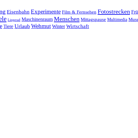
ng
Fotostrecken
Experimente
Eisenbahn
Frü
Film & Fernsehen
ele
Menschen
Maschinenraum
Mittagspause
Mus
Multimedia
Liegerad
e
Wehmut
Urlaub
Tiere
Wirtschaft
Winter