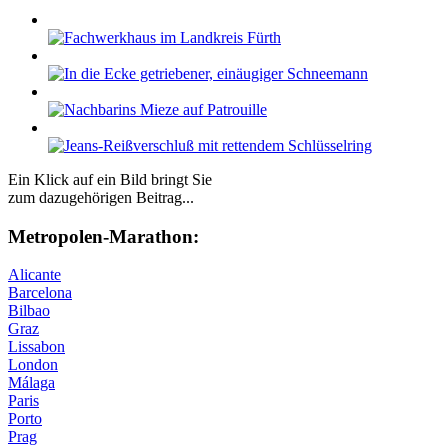
Ein Klick auf ein Bild bringt Sie
zum dazugehörigen Beitrag...
Me­tro­po­len-Ma­ra­thon:
Alicante
Barcelona
Bilbao
Graz
Lissabon
London
Málaga
Paris
Porto
Prag