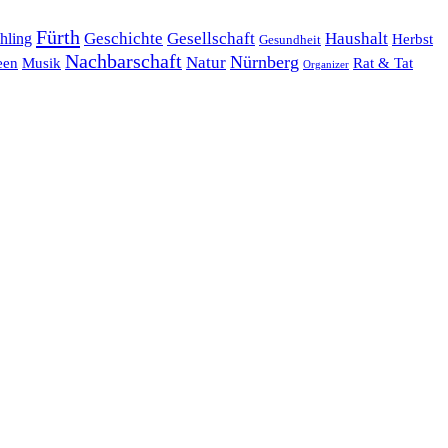
Fürth
hling
Geschichte
Gesellschaft
Haushalt
Herbst
Gesundheit
Nachbarschaft
Nürnberg
Natur
een
Musik
Rat & Tat
Organizer