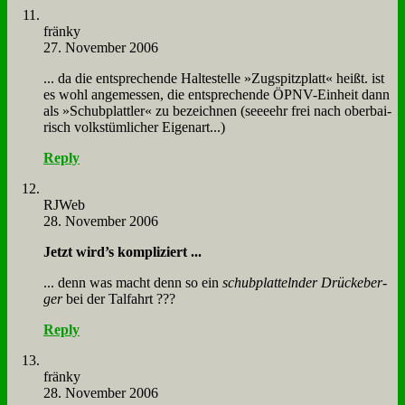
frän­ky
27. November 2006
... da die ent­spre­chen­de Hal­te­stel­le »Zug­spitz­platt« heißt. ist
es wohl an­ge­mes­sen, die ent­spre­chen­de ÖPNV-Ein­heit dann
als »Schub­platt­ler« zu be­zeich­nen (seee­ehr frei nach ober­bai­
risch volks­tüm­li­cher Ei­gen­art...)
Reply
RJ­Web
28. November 2006
Jetzt wird’s kom­pli­ziert ...
... denn was macht denn so ein
schub­plat­teln­der Drücke­ber­
ger
bei der Tal­fahrt ???
Reply
frän­ky
28. November 2006