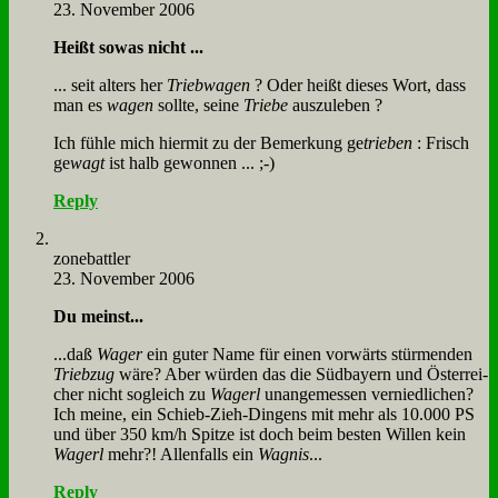
23. November 2006
Heißt so­was nicht ...
... seit al­ters her
Trieb­wa­gen
? Oder heißt die­ses Wort, dass
man es
wa­gen
soll­te, sei­ne
Trie­be
aus­zu­le­ben ?
Ich füh­le mich hier­mit zu der Be­mer­kung ge
trie­ben
: Frisch
ge
wagt
ist halb ge­won­nen ... ;-)
Reply
zone­batt­ler
23. November 2006
Du meinst...
...daß
Wa­ger
ein gu­ter Na­me für ei­nen vor­wärts stür­men­den
Trieb­zug
wä­re? Aber wür­den das die Süd­bay­ern und Öster­rei­
cher nicht so­gleich zu
Wa­gerl
un­an­ge­mes­sen ver­nied­li­chen?
Ich mei­ne, ein Schieb-Zieh-Din­gens mit mehr als 10.000 PS
und über 350 km/h Spit­ze ist doch beim be­sten Wil­len kein
Wa­gerl
mehr?! Al­len­falls ein
Wag­nis
...
Reply