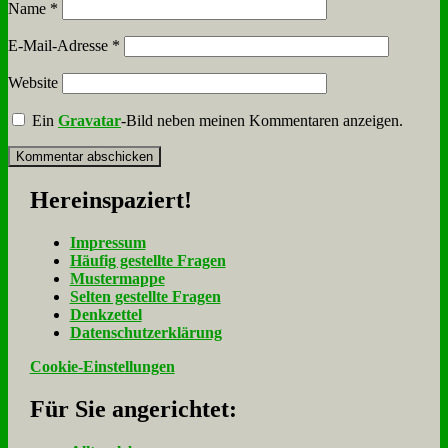
Name
*
E-Mail-Adresse
*
Website
Ein
Gravatar
-Bild neben meinen Kommentaren anzeigen.
Her­ein­spa­ziert!
Im­pres­sum
Häu­fig ge­stell­te Fra­gen
Mu­ster­map­pe
Sel­ten ge­stell­te Fra­gen
Denk­zet­tel
Da­ten­schutz­er­klä­rung
Cookie-Einstellungen
Für Sie an­ge­rich­tet: