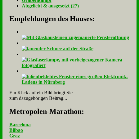
Gra­ben­kampf
Ab­ge­liebt & aus­ge­setzt (27)
Empfehlungen des Hauses:
Ein Klick auf ein Bild bringt Sie
zum dazugehörigen Beitrag...
Me­tro­po­len-Ma­ra­thon:
Barcelona
Bilbao
Graz