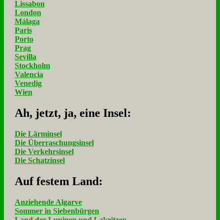
Lissabon
London
Málaga
Paris
Porto
Prag
Sevilla
Stockholm
Valencia
Venedig
Wien
Ah, jetzt, ja, ei­ne In­sel:
Die Lärminsel
Die Überraschungsinsel
Die Verkehrsinsel
Die Schatzinsel
Auf fe­stem Land:
Anziehende Algarve
Sommer in Siebenbürgen
Land der Lupinen und Lakritzen