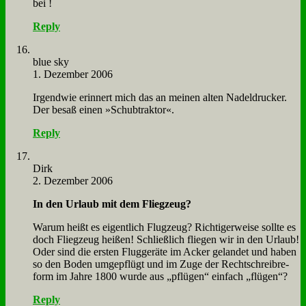
bei !
Reply
blue sky
1. Dezember 2006
Ir­gend­wie er­in­nert mich das an mei­nen al­ten Na­del­drucker.
Der be­saß ei­nen »Schub­trak­tor«.
Reply
Dirk
2. Dezember 2006
In den Ur­laub mit dem Flieg­zeug?
War­um heißt es ei­gent­lich Flug­zeug? Rich­ti­ger­wei­se soll­te es
doch Flieg­zeug hei­ßen! Schließ­lich flie­gen wir in den Ur­laub!
Oder sind die er­sten Flug­ge­rä­te im Acker ge­lan­det und ha­ben
so den Bo­den um­ge­pflügt und im Zu­ge der Recht­schreib­re­
form im Jah­re 1800 wur­de aus „pflü­gen“ ein­fach „flü­gen“?
Reply