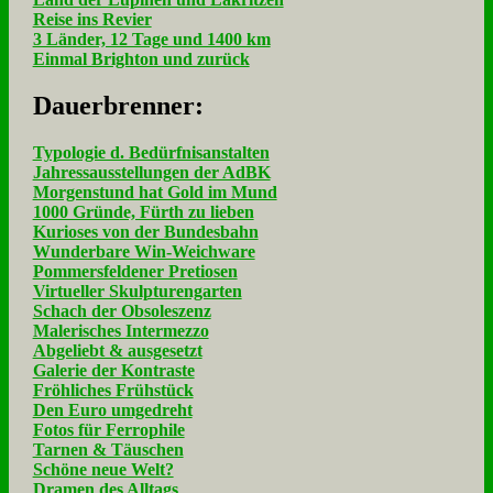
Reise ins Revier
3 Länder, 12 Tage und 1400 km
Einmal Brighton und zurück
Dau­er­bren­ner:
Typologie d. Bedürfnisanstalten
Jahressausstellungen der AdBK
Morgenstund hat Gold im Mund
1000 Gründe, Fürth zu lieben
Kurioses von der Bundesbahn
Wunderbare Win-Weichware
Pommersfeldener Pretiosen
Virtueller Skulpturengarten
Schach der Obsoleszenz
Malerisches Intermezzo
Abgeliebt & ausgesetzt
Galerie der Kontraste
Fröhliches Frühstück
Den Euro umgedreht
Fotos für Ferrophile
Tarnen & Täuschen
Schöne neue Welt?
Dramen des Alltags