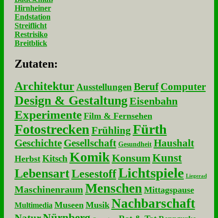
Hirnheiner
Endstation
Streiflicht
Restrisiko
Breitblick
Zu­ta­ten:
Architektur
Beruf
Computer
Ausstellungen
Design & Gestaltung
Eisenbahn
Experimente
Film & Fernsehen
Fotostrecken
Fürth
Frühling
Geschichte
Gesellschaft
Haushalt
Gesundheit
Komik
Kunst
Konsum
Kitsch
Herbst
Lichtspiele
Lebensart
Lesestoff
Liegerad
Menschen
Maschinenraum
Mittagspause
Nachbarschaft
Museen
Musik
Multimedia
Nürnberg