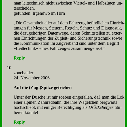
man leit­tech­nisch nicht zwi­schen Vier­tel- und Halb­zü­gen un­
ter­schei­den.
ge­fun­den: Ir­gend­wo im Hirn
„Die Ge­samt­heit al­ler auf dem Fahr­zeug be­find­li­chen Ein­rich­
tun­gen für Mes­sen, Steu­ern, Re­geln, Schutz und Dia­gno­stik,
die da­zu­ge­hö­ri­gen Da­ten­we­ge, de­ren Schnitt­stel­len zu ex­ter­
nen Ein­rich­tun­gen der Zu­g­leit- und Si­che­rungs­tech­nik so­wie
die Kom­mu­ni­ka­ti­on im Zug­ver­band sind un­ter dem Be­griff
»Leit­tech­nik« ei­nes Fahr­zeu­ges zu­sam­men­ge­fasst.“
Reply
zone­batt­ler
24. November 2006
Auf die (Zug-)Spitze ge­trie­ben
Un­ter der Du­sche ist mir so­eben ein­ge­fal­len, daß man die Lok
ei­ner al­pi­nen Zahn­rad­bahn, die ih­re Wä­gel­chen berg­wärts
hoch­schiebt, mit ei­ni­ger Be­rech­ti­gung als
Drücke­ber­ger
ti­tu­
lie­ren könn­te!
Reply