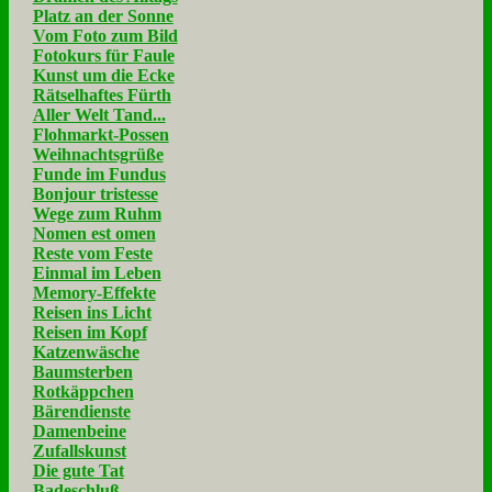
Platz an der Sonne
Vom Foto zum Bild
Fotokurs für Faule
Kunst um die Ecke
Rätselhaftes Fürth
Aller Welt Tand...
Flohmarkt-Possen
Weihnachtsgrüße
Funde im Fundus
Bonjour tristesse
Wege zum Ruhm
Nomen est omen
Reste vom Feste
Einmal im Leben
Memory-Effekte
Reisen ins Licht
Reisen im Kopf
Katzenwäsche
Baumsterben
Rotkäppchen
Bärendienste
Damenbeine
Zufallskunst
Die gute Tat
Badeschluß