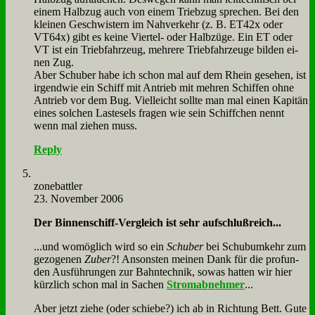
ei­nem Halb­zug auch von ei­nem Trieb­zug spre­chen. Bei den
klei­nen Ge­schwi­stern im Nah­ver­kehr (z. B. ET42x oder
VT64x) gibt es kei­ne Vier­tel- oder Halb­zü­ge. Ein ET oder
VT ist ein Trieb­fahr­zeug, meh­re­re Trieb­fahr­zeu­ge bil­den ei­
nen Zug.
Aber Schu­ber ha­be ich schon mal auf dem Rhein ge­se­hen, ist
ir­gend­wie ein Schiff mit An­trieb mit meh­ren Schif­fen oh­ne
An­trieb vor dem Bug. Viel­leicht soll­te man mal ei­nen Ka­pi­tän
ei­nes sol­chen Last­esels fra­gen wie sein Schiff­chen nennt
wenn mal zie­hen muss.
Reply
zone­batt­ler
23. November 2006
Der Bin­nen­schiff-Ver­gleich ist sehr auf­schluß­reich...
...und wo­mög­lich wird so ein
Schu­ber
bei Schub­um­kehr zum
ge­zo­ge­nen
Zu­ber
?! An­son­sten mei­nen Dank für die pro­fun­
den Aus­füh­run­gen zur Bahn­tech­nik, so­was hat­ten wir hier
kürz­lich schon mal in Sa­chen
Strom­ab­neh­mer
...
Aber jetzt zie­he (oder schie­be?) ich ab in Rich­tung Bett. Gu­te