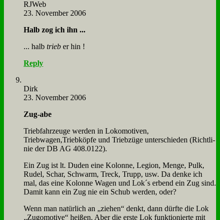
RJ­Web
23. November 2006
Halb zog ich ihn ...
... halb
trieb
er hin !
Reply
Dirk
23. November 2006
Zug-abe
Trieb­fahr­zeu­ge wer­den in Lo­ko­mo­ti­ven,
Triebwagen,Triebköpfe und Trieb­zü­ge un­ter­schie­den (Richt­li­
nie der DB AG 408.0122).
Ein Zug ist lt. Du­den ei­ne Ko­lon­ne, Le­gi­on, Men­ge, Pulk,
Ru­del, Schar, Schwarm, Treck, Trupp, usw. Da den­ke ich
mal, das ei­ne Ko­lon­ne Wa­gen und Lok´s er­bend ein Zug sind.
Da­mit kann ein Zug nie ein Schub wer­den, oder?
Wenn man na­tür­lich an „zie­hen“ denkt, dann dürf­te die Lok
„Zugo­mo­ti­ve“ hei­ßen. Aber die er­ste Lok funk­tio­nier­te mit