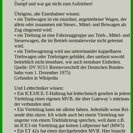
Dampf und war gar nicht zum Auf­zie­hen!
Üb­ri­gens, al­te Ei­sen­bah­ner wis­sen:
• ein Trieb­wa­gen ist ein ein­zel­ner, an­ge­trie­be­ner Wa­gen, der
al­lein oder zu­sam­men mit Steuer‑, Mit­tel- und Bei­wa­gen als
Zug ein­ge­setzt wird.
• ein Trieb­zug ist ei­ne Fahr­zeug­grup­pe aus Trieb‑, Mit­tel- und
Steu­er­wa­gen, die im Be­trieb nor­ma­ler­wei­se nicht ge­trennt
wird.
• ein Trieb­wa­gen­zug wird aus un­ter­ein­an­der kup­pel­ba­ren
Trieb­wa­gen oder Trieb­zü­gen ge­bil­det, dies um­fasst so­wohl
be­trieb­lich nicht trenn­ba­re, wie auch trenn­ba­re Ein­hei­ten.
Quel­le: DV 915/1 Brems­vor­schrift der Deut­schen Bun­des­
bahn vom 1. De­zem­ber 1975)
Ge­fun­den in Wi­ki­pe­dia
Und Leit­tech­ni­ker wis­sen:
• Ein ICE3/ICE-T-Halb­zug hat leit­tech­nisch ge­se­hen in je­dem
Vier­tel­zug ei­nen ei­ge­nen MVB, die über Gateway´s mit­ein­an­
der ver­bun­den sind.
• Ein Vier­tel­zug kann nie al­lei­ne fah­ren. Je­den­falls wenn Rei­
sen­de drin sit­zen. Ich wür­de auch bei ei­nem Vier­tel­zug nur
un­ger­ne von ei­nem Trieb­fahr­zeug spre­chen, weil dann z.B.
im ICE3 ein Vier­tel­zug gar kei­nen Luft­pres­ser hat! (MW5)
• Ein ET 42x hat ei­nen durch­ge­hen­den MVB. Hier braucht