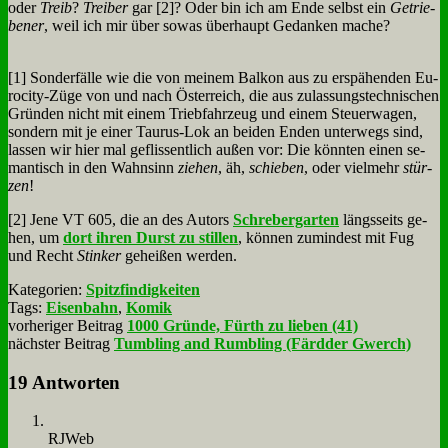
oder
Treib
?
Trei­ber
gar [2]? Oder bin ich am En­de selbst ein
Ge­trie­
be­ner
, weil ich mir über so­was über­haupt Ge­dan­ken ma­che?
[1] Son­der­fäl­le wie die von mei­nem Bal­kon aus zu er­spä­hen­den Eu­
ro­ci­ty-Zü­ge von und nach Öster­reich, die aus zu­las­sungs­tech­ni­schen
Grün­den nicht mit ei­nem Trieb­fahr­zeug und ei­nem Steu­er­wa­gen,
son­dern mit je ei­ner Tau­rus-Lok an bei­den En­den un­ter­wegs sind,
las­sen wir hier mal ge­flis­sent­lich au­ßen vor: Die könn­ten ei­nen se­
man­tisch in den Wahn­sinn
zie­hen
, äh,
schie­ben
, oder viel­mehr
stür­
zen
!
[2] Je­ne VT 605, die an des Au­tors
Schre­ber­gar­ten
längs­seits ge­
hen, um
dort ih­ren Durst zu stil­len
, kön­nen zu­min­dest mit Fug
und Recht
Stin­ker
ge­hei­ßen wer­den.
Kategorien:
Spitzfindigkeiten
Tags:
Eisenbahn
,
Komik
vorheriger Beitrag
1000 Gründe, Fürth zu lieben (41)
nächster Beitrag
Tumbling and Rumbling (Färdder Gwerch)
19 Antworten
RJ­Web