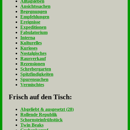
Alltagsleben
Ansichtssachen
Begegnungen
Empfehlungen
Ereignisse
Expeditionen
Fabulatorium
Interna
Kulturelles
Kurioses
Nostalgisches
Rausverkauf
Rezensionen
Schrebergarten
Spitzfindigkeiten
Spurensuchen
Vermischtes
Frisch auf den Tisch:
Ab­ge­liebt & aus­ge­setzt (28)
Rol­len­de Re­pu­blik
Schorn­stein­früh­stück
Twin Beaks