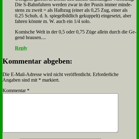
Die S‑Bahnfuhren wer­den zwar in der Pra­xis im­mer min­de­
stens zu zweit = als Halb­zug (ei­ner als 0,25 Zug, ei­ner als
0,25 Schub, d. h. spie­gel­bild­lich ge­kup­pelt) ein­ge­setzt, aber
fah­ren könn­te m. W. auch ein 1/4 so­lo.
Ko­mi­sche Welt in der 0,5 oder 0,75 Zü­ge al­lein durch die Ge­
gend brau­sen....
Reply
Kommentar abgeben:
Die E-Mail-Adresse wird nicht veröffentlicht.
Erforderliche
Angaben sind mit
*
markiert.
Kommentar
*