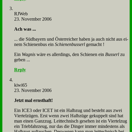
RJ­Web
23. November 2006
Ach was ...
... die Süd­bay­ern und Öster­rei­cher ha­ben ja auch nicht aus ei­
nem Schie­nen­bus ein
Schie­nen­bus­serl
ge­macht !
Ein
Wag­nis
wä­re es al­ler­dings, den Schie­nen ein
Bus­serl
zu
ge­ben ...
Reply
kiwi65
23. November 2006
Jetzt mal ernst­haft!
Ein ICE3 oder ICET ist ein Halb­zug und be­steht aus zwei
Vier­tel­zü­gen. Erst wenn zwei Halb­zü­ge ge­kup­pelt sind hat
man ei­nen Ganz­zug. Leit­tech­nisch ge­se­hen ist ein Vier­tel­zug
ein Trieb­fahr­zeug, nur das die Din­ger im­mer min­de­stens als
Halb­zug auf­tau­chen. Des­we­gen kann man leit­tech­nisch bei