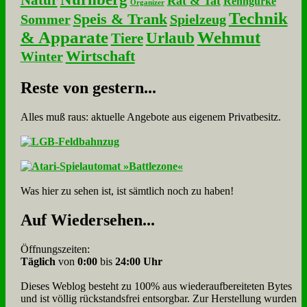
Natur
Rat & Tat
Renngurke
Organizer
Technik
Speis & Trank
Sommer
Spielzeug
& Apparate
Wehmut
Urlaub
Tiere
Wirtschaft
Winter
Re­ste von ge­stern...
Alles muß raus: aktuelle An­ge­bo­te aus eigenem Privatbesitz.
Was hier zu sehen ist, ist sämt­lich noch zu haben!
Auf Wie­der­se­hen...
Öffnungszeiten:
Täglich
von
0:00
bis
24:00 Uhr
Dieses Weblog besteht zu 100% aus wie­der­auf­bereite­ten Bytes
und ist völlig rück­stands­frei ent­sorg­bar. Zur Herstellung wurden