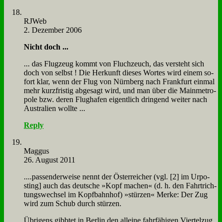
RJ­Web
2. Dezember 2006
Nicht doch ...
... das Flug­zeug kommt von Fluch­zeuch, das ver­steht sich
doch von selbst ! Die Her­kunft die­ses Wor­tes wird ei­nem so­
fort klar, wenn der Flug von Nürn­berg nach Frank­furt ein­mal
mehr kurz­fri­stig ab­ge­sagt wird, und man über die Main­me­tro­
po­le bzw. de­ren Flug­ha­fen ei­gent­lich drin­gend wei­ter nach
Au­stra­li­en woll­te ...
Reply
Mag­gus
26. August 2011
....pas­sen­der­wei­se nennt der Öster­rei­cher (vgl. [2] im Ur­po­
sting] auch das deut­sche »Kopf ma­chen« (d. h. den Fahrt­rich­
tungs­wech­sel im Kopf­bahn­hof) »stür­zen« Mer­ke: Der Zug
wird zum Schub durch stür­zen.
Üb­ri­gens gibb­tet in Ber­lin den al­lei­ne fahr­fä­hi­gen Vier­tel­zug.