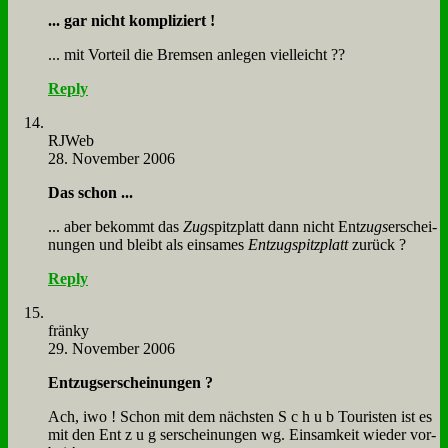
... gar nicht kom­pli­ziert !
... mit Vor­teil die Brem­sen an­le­gen viel­leicht ??
Reply
RJ­Web
28. November 2006
Das schon ...
... aber be­kommt das
Zug
spitz­platt dann nicht Ent
zugs
er­schei­
nun­gen und bleibt als ein­sa­mes
Ent­zug­spitz­platt
zu­rück ?
Reply
frän­ky
29. November 2006
Ent­zugs­er­schei­nun­gen ?
Ach, iwo ! Schon mit dem näch­sten S c h u b Tou­ri­sten ist es
mit den Ent z u g ser­schei­nun­gen wg. Ein­sam­keit wie­der vor­