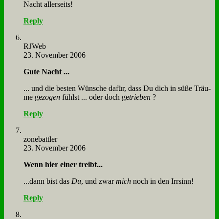
Nacht al­ler­seits!
Reply
RJ­Web
23. November 2006
Gu­te Nacht ...
... und die be­sten Wün­sche da­für, dass Du dich in sü­ße Träu­
me ge
zo­gen
fühlst ... oder doch ge
trie­ben
?
Reply
zone­batt­ler
23. November 2006
Wenn hier ei­ner treibt...
...dann bist das
Du
, und zwar
mich
noch in den Irr­sinn!
Reply