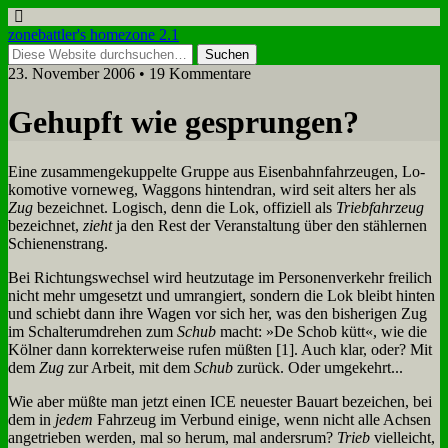
zonebattler's homezone 2.1
23. November 2006 • 19 Kommentare
Ge­hupft wie ge­sprun­gen?
Ei­ne zu­sam­men­ge­kup­pel­te Grup­pe aus Ei­sen­bahn­fahr­zeu­gen, Lo­
ko­mo­ti­ve vor­ne­weg, Wag­gons hin­ten­dran, wird seit al­ters her als
Zug
be­zeich­net. Lo­gisch, denn die Lok, of­fi­zi­ell als
Trieb­fahr­zeug
be­zeich­net,
zieht
ja den Rest der Ver­an­stal­tung über den stäh­ler­nen
Schie­nen­strang.
Bei Rich­tungs­wech­sel wird heut­zu­ta­ge im Per­so­nen­ver­kehr frei­lich
nicht mehr um­ge­setzt und um­ran­giert, son­dern die Lok bleibt hin­ten
und schiebt dann ih­re Wa­gen vor sich her, was den bis­he­ri­gen Zug
im Schal­ter­um­dre­hen zum
Schub
macht: »De Schob kütt«, wie die
Köl­ner dann kor­rek­ter­wei­se ru­fen müß­ten [1]. Auch klar, oder? Mit
dem
Zug
zur Ar­beit, mit dem
Schub
zu­rück. Oder um­ge­kehrt...
Wie aber müß­te man jetzt ei­nen ICE neue­ster Bau­art be­zei­chen, bei
dem in
je­dem
Fahr­zeug im Ver­bund ei­ni­ge, wenn nicht al­le Ach­sen
an­ge­trie­ben wer­den, mal so her­um, mal an­ders­rum?
Trieb
viel­leicht,