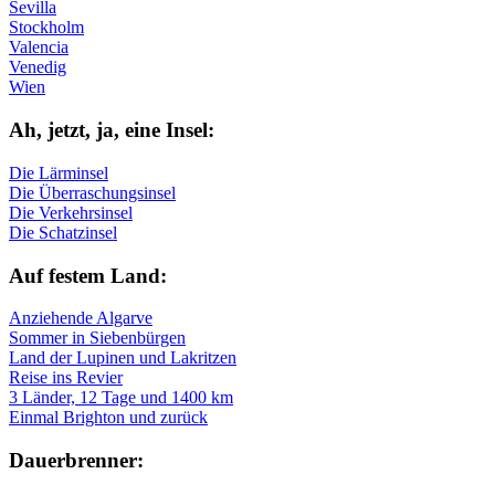
Sevilla
Stockholm
Valencia
Venedig
Wien
Ah, jetzt, ja, ei­ne In­sel:
Die Lärminsel
Die Überraschungsinsel
Die Verkehrsinsel
Die Schatzinsel
Auf fe­stem Land:
Anziehende Algarve
Sommer in Siebenbürgen
Land der Lupinen und Lakritzen
Reise ins Revier
3 Länder, 12 Tage und 1400 km
Einmal Brighton und zurück
Dau­er­bren­ner: