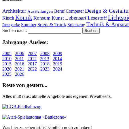
Design & Gestaltu
Architektur
Beruf
Computer
Ausstellungen
Lichtspi
Komik
Lebensart
Kunst
Lesestoff
Konsum
Kitsch
Technik & Apparat
Speis & Trank
Sommer
Spielzeug
Renngurke
Suchen nach:
Jahr­gangs-Aus­le­se:
2005
2006
2007
2008
2009
2010
2011
2012
2013
2014
2015
2016
2017
2018
2019
2020
2021
2022
2023
2024
2025
2026
Re­ste von ge­stern...
Alles muß raus: aktuelle An­ge­bo­te aus eigenem Privatbesitz.
Was hier zu sehen ist, ist sämt­lich noch zu haben!