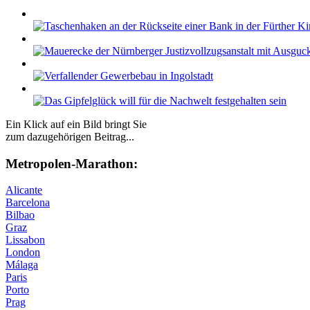
Ein Klick auf ein Bild bringt Sie
zum dazugehörigen Beitrag...
Me­tro­po­len-Ma­ra­thon:
Alicante
Barcelona
Bilbao
Graz
Lissabon
London
Málaga
Paris
Porto
Prag