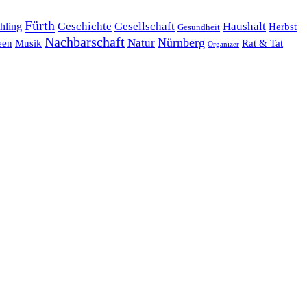
Fürth
hling
Geschichte
Gesellschaft
Haushalt
Herbst
Gesundheit
Nachbarschaft
Nürnberg
Natur
een
Musik
Rat & Tat
Organizer