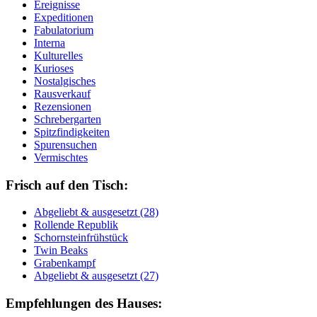
Ereignisse
Expeditionen
Fabulatorium
Interna
Kulturelles
Kurioses
Nostalgisches
Rausverkauf
Rezensionen
Schrebergarten
Spitzfindigkeiten
Spurensuchen
Vermischtes
Frisch auf den Tisch:
Ab­ge­liebt & aus­ge­setzt (28)
Rol­len­de Re­pu­blik
Schorn­stein­früh­stück
Twin Beaks
Gra­ben­kampf
Ab­ge­liebt & aus­ge­setzt (27)
Empfehlungen des Hauses: