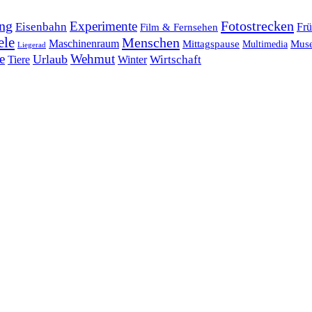
ng
Fotostrecken
Experimente
Eisenbahn
Frü
Film & Fernsehen
ele
Menschen
Maschinenraum
Mittagspause
Mus
Multimedia
Liegerad
e
Wehmut
Urlaub
Tiere
Wirtschaft
Winter