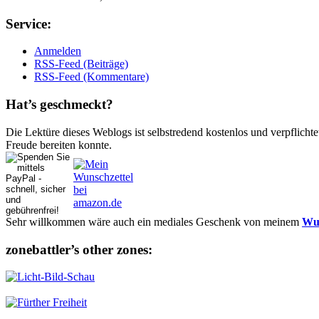
Ser­vice:
Anmelden
RSS-Feed (Beiträge)
RSS-Feed (Kommentare)
Hat’s ge­schmeckt?
Die Lektüre dieses Weblogs ist selbstredend kostenlos und ver­pflich­te
Freude bereiten konnte.
Sehr willkommen wäre auch ein mediales Geschenk von meinem
Wun
zonebattler’s other zo­nes: