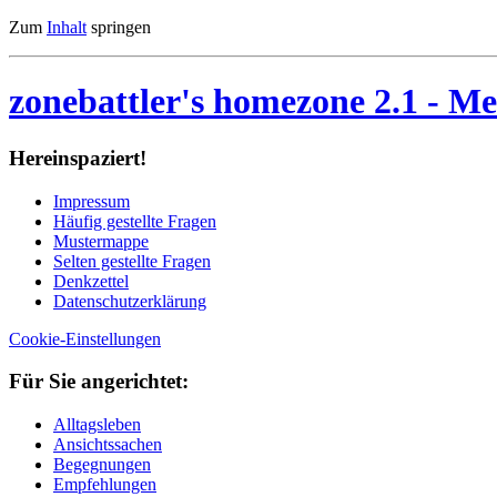
Zum
Inhalt
springen
zonebattler's homezone 2.1
- Me
Her­ein­spa­ziert!
Im­pres­sum
Häu­fig ge­stell­te Fra­gen
Mu­ster­map­pe
Sel­ten ge­stell­te Fra­gen
Denk­zet­tel
Da­ten­schutz­er­klä­rung
Cookie-Einstellungen
Für Sie an­ge­rich­tet:
Alltagsleben
Ansichtssachen
Begegnungen
Empfehlungen