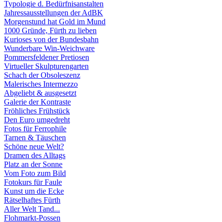
Typologie d. Bedürfnisanstalten
Jahressausstellungen der AdBK
Morgenstund hat Gold im Mund
1000 Gründe, Fürth zu lieben
Kurioses von der Bundesbahn
Wunderbare Win-Weichware
Pommersfeldener Pretiosen
Virtueller Skulpturengarten
Schach der Obsoleszenz
Malerisches Intermezzo
Abgeliebt & ausgesetzt
Galerie der Kontraste
Fröhliches Frühstück
Den Euro umgedreht
Fotos für Ferrophile
Tarnen & Täuschen
Schöne neue Welt?
Dramen des Alltags
Platz an der Sonne
Vom Foto zum Bild
Fotokurs für Faule
Kunst um die Ecke
Rätselhaftes Fürth
Aller Welt Tand...
Flohmarkt-Possen