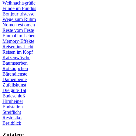
Weihnachtsgrüße
Funde im Fundus
Bonjour tristesse
Wege zum Ruhm
Nomen est omen
Reste vom Feste
Einmal im Leben
Memory-Effekte
Reisen ins Licht
Reisen im Kopf
Katzenwäsche
Baumsterben
Rotkäppchen
Bärendienste
Damenbeine
Zufallskunst
Die gute Tat
Badeschluß
Hirnheiner
Endstation
Streiflicht
Restrisiko
Breitblick
Zu­ta­ten: