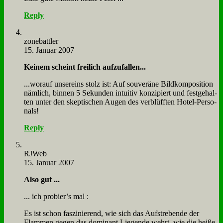
Reply
zone­batt­ler
15. Januar 2007
Kei­nem scheint frei­lich auf­zu­fal­len...
...wor­auf un­ser­eins stolz ist: Auf sou­ve­rä­ne Bild­kom­po­si­ti­on
näm­lich, bin­nen 5 Se­kun­den in­tui­tiv kon­zi­piert und fest­ge­hal­
ten un­ter den skep­ti­schen Au­gen des ver­blüff­ten Ho­tel-Per­so­
nals!
Reply
RJ­Web
15. Januar 2007
Al­so gut ...
... ich probier’s mal :
Es ist schon fas­zi­nie­rend, wie sich das Auf­stre­ben­de der
Flam­men ge­gen das do­mi­nant Lie­gen­de wehrt, wie die hei­ße