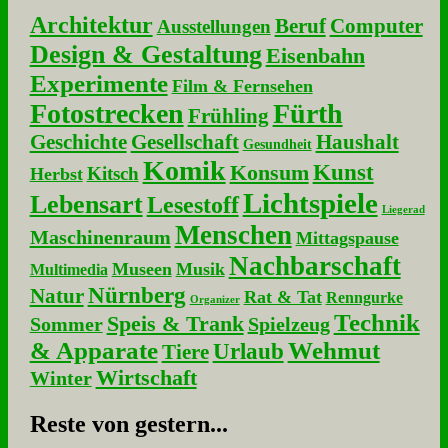
Architektur
Beruf
Computer
Ausstellungen
Design & Gestaltung
Eisenbahn
Experimente
Film & Fernsehen
Fotostrecken
Fürth
Frühling
Geschichte
Gesellschaft
Haushalt
Gesundheit
Komik
Kunst
Konsum
Kitsch
Herbst
Lichtspiele
Lebensart
Lesestoff
Liegerad
Menschen
Maschinenraum
Mittagspause
Nachbarschaft
Museen
Musik
Multimedia
Nürnberg
Natur
Rat & Tat
Renngurke
Organizer
Technik
Speis & Trank
Sommer
Spielzeug
& Apparate
Wehmut
Urlaub
Tiere
Wirtschaft
Winter
Re­ste von ge­stern...