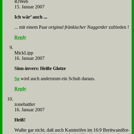
RJ­Web
15. Januar 2007
Ich wär’ auch ...
... mit ei­nem Paar
ori­gi­nal frän­ki­scher Nag­ger­der
zu­frie­den !
Reply
Mick­Lipp
16. Januar 2007
Sinn-in­vers: Hei­ße Glot­ze
So
wird auch an­ders­rum ein Schuh dar­aus.
Reply
zone­batt­ler
16. Januar 2007
Heiß!
Wuß­te gar nicht, daß auch Ka­min­öfen im 16:9 Breit­wand­for­