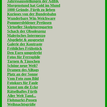
Jahressausstellungen der AdBK
Morgenstund hat Gold im Mund
1000 Gründe, Fürth zu lieben
Kurioses von der Bundesbahn
Wunderbare Win-Weichware
Pommersfeldener Pretiosen
Virtueller Skulpturengarten
Schach der Obsoleszenz
Malerisches Intermezzo
Abgeliebt & ausgesetzt
Galerie der Kontraste
Fröhliches Frühstück
Den Euro umgedreht
Fotos für Ferrophile
Tarnen & Täuschen
Schöne neue Welt?
Dramen des Alltags
Platz an der Sonne
Vom Foto zum Bild
Fotokurs für Faule
Kunst um die Ecke
Rätselhaftes Fürth
Aller Welt Tand...
Flohmarkt-Possen
Weihnachtsgrüße