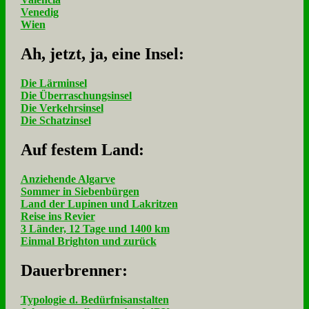
Venedig
Wien
Ah, jetzt, ja, ei­ne In­sel:
Die Lärminsel
Die Überraschungsinsel
Die Verkehrsinsel
Die Schatzinsel
Auf fe­stem Land:
Anziehende Algarve
Sommer in Siebenbürgen
Land der Lupinen und Lakritzen
Reise ins Revier
3 Länder, 12 Tage und 1400 km
Einmal Brighton und zurück
Dau­er­bren­ner:
Typologie d. Bedürfnisanstalten