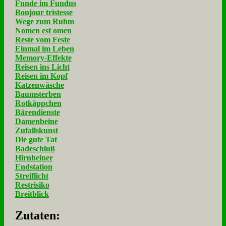
Funde im Fundus
Bonjour tristesse
Wege zum Ruhm
Nomen est omen
Reste vom Feste
Einmal im Leben
Memory-Effekte
Reisen ins Licht
Reisen im Kopf
Katzenwäsche
Baumsterben
Rotkäppchen
Bärendienste
Damenbeine
Zufallskunst
Die gute Tat
Badeschluß
Hirnheiner
Endstation
Streiflicht
Restrisiko
Breitblick
Zu­ta­ten: