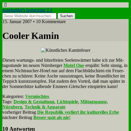
zonebattler's homezone 2.1
15. Januar 2007 • 10 Kommentare
Coo­ler Ka­min
Die­sen war­tungs- und hit­ze­frei­en See­len­wär­mer ha­be ich zur Mit­
tags­stun­de im neu­en Nürn­ber­ger
Mo­tel One
er­späht: Sehr sin­nig, in
ei­nem Nicht­rau­cher-Ho­tel nur auf dem Flach­bild­schirm ein Feu­er­
chen zu schü­ren: Kei­ne Asche raus­zu­tra­gen, kei­ne Brand­lö­cher im
Tep­pich kunst­zu­stop­fen. Hat zu­dem den Vor­teil, daß man spä­ter in
der Som­mer­hit­ze kal­ben­de Eis­meer-Glet­scher ein­spie­len kann!
Kategorien:
Vermischtes
Tags:
Design & Gestaltung
,
Lichtspiele
,
Mittagspause
,
Nürnberg
,
Technik & Apparate
vorheriger Beitrag
Die Republik verliert ihr kulturelles Erbe
nächster Beitrag
Besser spät als nie!
10 Antworten