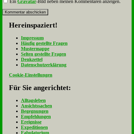
Ein
Gravatar
-Bild neben meinen Kommentaren anzeigen.
Her­ein­spa­ziert!
Im­pres­sum
Häu­fig ge­stell­te Fra­gen
Mu­ster­map­pe
Sel­ten ge­stell­te Fra­gen
Denk­zet­tel
Da­ten­schutz­er­klä­rung
Cookie-Einstellungen
Für Sie an­ge­rich­tet:
Alltagsleben
Ansichtssachen
Begegnungen
Empfehlungen
Ereignisse
Expeditionen
Fabulatorium