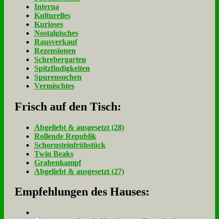
Interna
Kulturelles
Kurioses
Nostalgisches
Rausverkauf
Rezensionen
Schrebergarten
Spitzfindigkeiten
Spurensuchen
Vermischtes
Frisch auf den Tisch:
Ab­ge­liebt & aus­ge­setzt (28)
Rol­len­de Re­pu­blik
Schorn­stein­früh­stück
Twin Beaks
Gra­ben­kampf
Ab­ge­liebt & aus­ge­setzt (27)
Empfehlungen des Hauses: