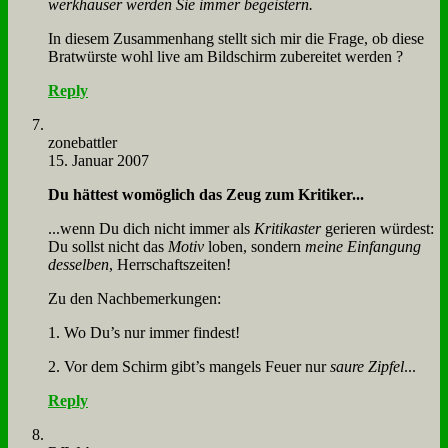
werk­häu­ser wer­den Sie im­mer be­gei­stern.
In die­sem Zu­sam­men­hang stellt sich mir die Fra­ge, ob die­se
Brat­wür­ste wohl live am Bild­schirm zu­be­rei­tet wer­den ?
Reply
zone­batt­ler
15. Januar 2007
Du hät­test wo­mög­lich das Zeug zum Kri­ti­ker...
...wenn Du dich nicht im­mer als
Kri­tik­aster
ge­rie­ren wür­dest:
Du sollst nicht das
Mo­tiv
lo­ben, son­dern
mei­ne Ein­fan­gung
des­sel­ben
, Herr­schafts­zei­ten!
Zu den Nach­be­mer­kun­gen:
1. Wo Du’s nur im­mer fin­dest!
2. Vor dem Schirm gibt’s man­gels Feu­er nur
sau­re Zip­fel
...
Reply