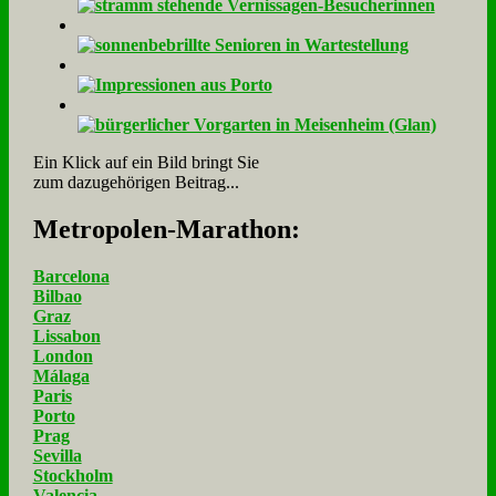
Ein Klick auf ein Bild bringt Sie
zum dazugehörigen Beitrag...
Me­tro­po­len-Ma­ra­thon:
Barcelona
Bilbao
Graz
Lissabon
London
Málaga
Paris
Porto
Prag
Sevilla
Stockholm
Valencia