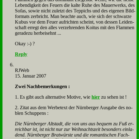
Le­ben­dig­keit des Feu­ers die kal­te Ru­he des Mau­er­werks, des
So­fas, so­wie nicht zu­letzt des Tep­pichs und des ei­ge­nen Bild­
for­mats zer­bricht. Man be­ach­te auch, wie sich der schwar­ze
Ku­bus vor dem Feu­er auf­rich­ten scheint, von des­sen Lei­den­
schaft er­regt den al­les ver­zeh­ren­den Ko­itus mit den Flam­men
ge­ra­de­zu her­bei­sehnt ...
Okay :-) ?
Reply
RJ­Web
15. Januar 2007
Zwei Nach­be­mer­kun­gen :
1. Es gibt auch al­ter­na­ti­ve Mo­ti­ve, wie
hier
zu se­hen ist !
2. Zi­tat aus dem Wer­be­text der Nürn­ber­ger Aus­ga­be des no­
blen Schup­pens :
Die Nürn­ber­ger Alt­stadt, die von uns aus be­quem zu Fuß er­
reich­bar ist, ist nicht nur zur Weih­nachts­zeit be­son­ders ein­la­
dend. Nürn­ber­ger Brat­wür­ste und die ro­man­ti­schen Fach­