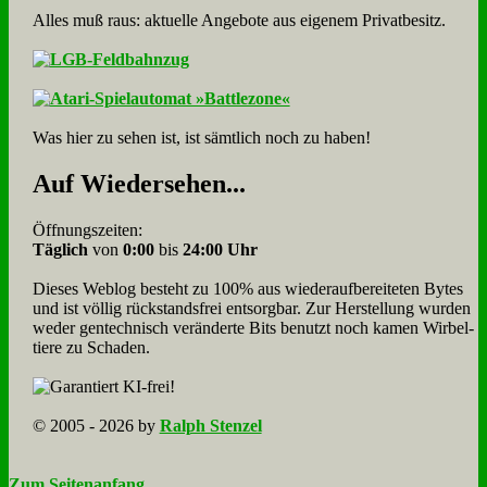
Alles muß raus: aktuelle An­ge­bo­te aus eigenem Privatbesitz.
Was hier zu sehen ist, ist sämt­lich noch zu haben!
Auf Wie­der­se­hen...
Öffnungszeiten:
Täglich
von
0:00
bis
24:00 Uhr
Dieses Weblog besteht zu 100% aus wie­der­auf­bereite­ten Bytes
und ist völlig rück­stands­frei ent­sorg­bar. Zur Herstellung wurden
weder gen­tech­nisch veränderte Bits benutzt noch kamen Wir­bel­
tiere zu Scha­den.
© 2005 - 2026 by
Ralph Stenzel
Zum Seitenanfang