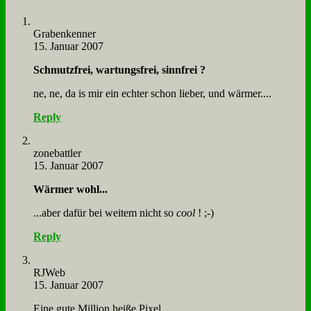
Gra­ben­ken­ner
15. Januar 2007
Schmutz­frei, war­tungs­frei, sinn­frei ?
ne, ne, da is mir ein ech­ter schon lie­ber, und wär­mer....
Reply
zone­batt­ler
15. Januar 2007
Wär­mer wohl...
...aber da­für bei wei­tem nicht so
cool
! ;-)
Reply
RJ­Web
15. Januar 2007
Ei­ne gu­te Mil­li­on hei­ße Pi­xel ...