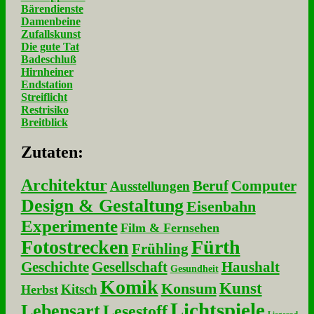
Bärendienste
Damenbeine
Zufallskunst
Die gute Tat
Badeschluß
Hirnheiner
Endstation
Streiflicht
Restrisiko
Breitblick
Zu­ta­ten:
Architektur
Beruf
Computer
Ausstellungen
Design & Gestaltung
Eisenbahn
Experimente
Film & Fernsehen
Fotostrecken
Fürth
Frühling
Geschichte
Gesellschaft
Haushalt
Gesundheit
Komik
Kunst
Konsum
Kitsch
Herbst
Lichtspiele
Lebensart
Lesestoff