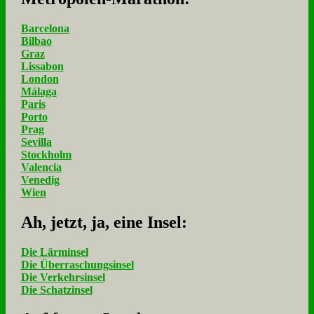
Barcelona
Bilbao
Graz
Lissabon
London
Málaga
Paris
Porto
Prag
Sevilla
Stockholm
Valencia
Venedig
Wien
Ah, jetzt, ja, ei­ne In­sel:
Die Lärminsel
Die Überraschungsinsel
Die Verkehrsinsel
Die Schatzinsel