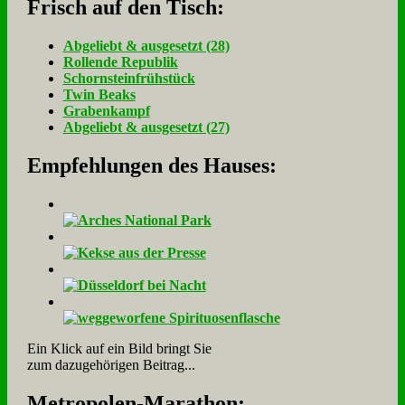
Frisch auf den Tisch:
Ab­ge­liebt & aus­ge­setzt (28)
Rol­len­de Re­pu­blik
Schorn­stein­früh­stück
Twin Beaks
Gra­ben­kampf
Ab­ge­liebt & aus­ge­setzt (27)
Empfehlungen des Hauses:
Ein Klick auf ein Bild bringt Sie
zum dazugehörigen Beitrag...
Me­tro­po­len-Ma­ra­thon: