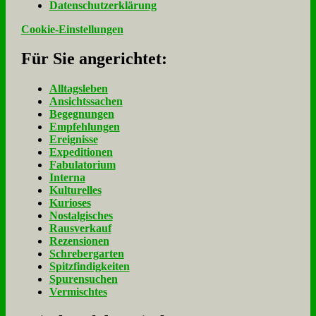
Da­ten­schutz­er­klä­rung
Cookie-Einstellungen
Für Sie an­ge­rich­tet:
Alltagsleben
Ansichtssachen
Begegnungen
Empfehlungen
Ereignisse
Expeditionen
Fabulatorium
Interna
Kulturelles
Kurioses
Nostalgisches
Rausverkauf
Rezensionen
Schrebergarten
Spitzfindigkeiten
Spurensuchen
Vermischtes