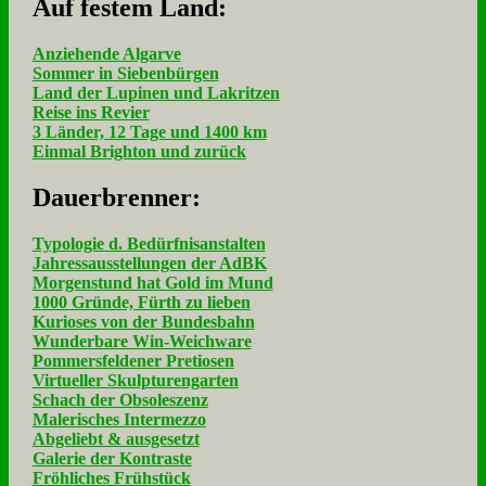
Auf fe­stem Land:
Anziehende Algarve
Sommer in Siebenbürgen
Land der Lupinen und Lakritzen
Reise ins Revier
3 Länder, 12 Tage und 1400 km
Einmal Brighton und zurück
Dau­er­bren­ner:
Typologie d. Bedürfnisanstalten
Jahressausstellungen der AdBK
Morgenstund hat Gold im Mund
1000 Gründe, Fürth zu lieben
Kurioses von der Bundesbahn
Wunderbare Win-Weichware
Pommersfeldener Pretiosen
Virtueller Skulpturengarten
Schach der Obsoleszenz
Malerisches Intermezzo
Abgeliebt & ausgesetzt
Galerie der Kontraste
Fröhliches Frühstück