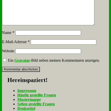
Name
*
E-Mail-Adresse
*
Website
Ein
Gravatar
-Bild neben meinen Kommentaren anzeigen.
Her­ein­spa­ziert!
Im­pres­sum
Häu­fig ge­stell­te Fra­gen
Mu­ster­map­pe
Sel­ten ge­stell­te Fra­gen
Denk­zet­tel