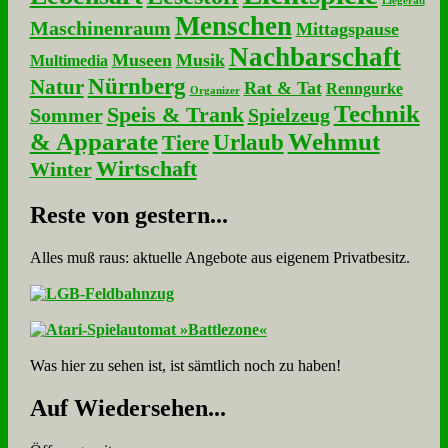
Liegerad
Menschen
Maschinenraum
Mittagspause
Nachbarschaft
Museen
Musik
Multimedia
Nürnberg
Natur
Rat & Tat
Renngurke
Organizer
Technik
Speis & Trank
Sommer
Spielzeug
& Apparate
Wehmut
Urlaub
Tiere
Wirtschaft
Winter
Re­ste von ge­stern...
Alles muß raus: aktuelle An­ge­bo­te aus eigenem Privatbesitz.
Was hier zu sehen ist, ist sämt­lich noch zu haben!
Auf Wie­der­se­hen...