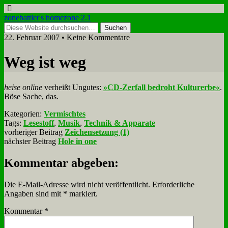
zonebattler's homezone 2.1
22. Februar 2007 • Keine Kommentare
Weg ist weg
hei­se on­line
ver­heißt Un­gu­tes:
»CD-Zer­fall be­droht Kul­tur­er­be«
.
Bö­se Sa­che, das.
Kategorien:
Vermischtes
Tags:
Lesestoff
,
Musik
,
Technik & Apparate
vorheriger Beitrag
Zeichensetzung (1)
nächster Beitrag
Hole in one
Kommentar abgeben:
Die E-Mail-Adresse wird nicht veröffentlicht.
Erforderliche
Angaben sind mit
*
markiert.
Kommentar
*