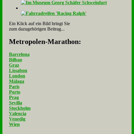
Ein Klick auf ein Bild bringt Sie
zum dazugehörigen Beitrag...
Me­tro­po­len-Ma­ra­thon:
Barcelona
Bilbao
Graz
Lissabon
London
Málaga
Paris
Porto
Prag
Sevilla
Stockholm
Valencia
Venedig
Wien