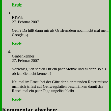
Reply
RJ­Web
27. Februar 2007
Gell ? Da hilft dann mir als Orts­frem­dem noch nicht mal mehr
Goog­le ;-)
Reply
Gra­ben­ken­ner
27. Februar 2007
Vor­schlag: ich schick Dir ein paar Mo­ti­ve und tu dann so als
ob ich Sie nicht ken­ne :-)
Ne, mal im Ernst: bei der Gü­te der hier ra­ten­den Ra­ter müss­te
man sich ja fast auf Geh­weg­plat­ten be­schrän­ken da­mit das
Rät­sel mal ein paar Ta­ge un­ge­löst bleibt...
Reply
Kommentar abgeben: