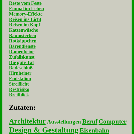
Reste vom Feste
Einmal im Leben
Memory-Effekte
Reisen ins Licht
Reisen im Kopf
Katzenwäsche
Baumsterben
Rotkäppchen
Bärendienste
Damenbeine
Zufallskunst
Die gute Tat
Badeschluß
Hirnheiner
Endstation
Streiflicht
Restrisiko
Breitblick
Zu­ta­ten:
Architektur
Beruf
Computer
Ausstellungen
Design & Gestaltung
Eisenbahn