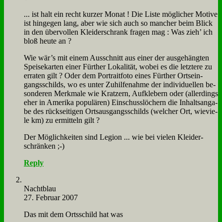
... ist halt ein recht kur­zer Mo­nat ! Die Li­ste mög­li­cher Mo­ti­ve
ist hin­ge­gen lang, aber wie sich auch so man­cher beim Blick
in den über­vol­len Klei­der­schrank fra­gen mag : Was zieh’ ich
bloß heu­te an ?
Wie wär’s mit ei­nem Aus­schnitt aus ei­ner der aus­ge­häng­ten
Spei­se­kar­ten ei­ner Für­ther Lo­ka­li­tät, wo­bei es die letz­te­re zu
er­ra­ten gilt ? Oder dem Por­trait­fo­to ei­nes Für­ther Orts­ein­
gangs­schilds, wo es un­ter Zu­hil­fe­nah­me der in­di­vi­du­el­len be­
son­de­ren Merk­ma­le wie Krat­zern, Auf­kle­bern oder (al­ler­dings
eher in Ame­ri­ka po­pu­lä­ren) Ein­schuss­lö­chern die In­halts­an­ga­
be des rück­sei­ti­gen Orts­aus­gangs­schilds (wel­cher Ort, wie­vie­
le km) zu er­mit­teln gilt ?
Der Mög­lich­kei­ten sind Le­gi­on ... wie bei vie­len Klei­der­
schrän­ken ;-)
Reply
Nacht­blau
27. Februar 2007
Das mit dem Orts­schild hat was