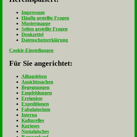
Im­pres­sum
Häu­fig ge­stell­te Fra­gen
Mu­ster­map­pe
Sel­ten ge­stell­te Fra­gen
Denk­zet­tel
Da­ten­schutz­er­klä­rung
Cookie-Einstellungen
Für Sie an­ge­rich­tet:
Alltagsleben
Ansichtssachen
Begegnungen
Empfehlungen
Ereignisse
Expeditionen
Fabulatorium
Interna
Kulturelles
Kurioses
Nostalgisches
Rausverkauf