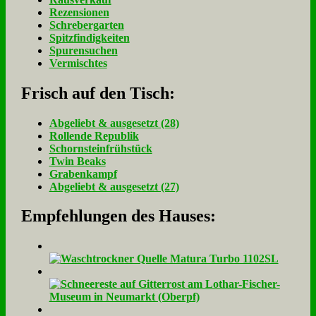
Rezensionen
Schrebergarten
Spitzfindigkeiten
Spurensuchen
Vermischtes
Frisch auf den Tisch:
Ab­ge­liebt & aus­ge­setzt (28)
Rol­len­de Re­pu­blik
Schorn­stein­früh­stück
Twin Beaks
Gra­ben­kampf
Ab­ge­liebt & aus­ge­setzt (27)
Empfehlungen des Hauses: