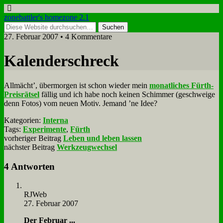
zonebattler's homezone 2.1
27. Februar 2007 • 4 Kommentare
Ka­len­der­schreck
All­mächt’, über­mor­gen ist schon wie­der mein
mo­nat­li­ches Fürth-
Preis­rät­sel
fäl­lig und ich ha­be noch kei­nen Schim­mer (ge­schwei­ge
denn Fo­tos) vom neu­en Mo­tiv. Je­mand ’ne Idee?
Kategorien:
Interna
Tags:
Experimente
,
Fürth
vorheriger Beitrag
Leben und leben lassen
nächster Beitrag
Werkzeugwechsel
4 Antworten
RJ­Web
27. Februar 2007
Der Fe­bru­ar ...