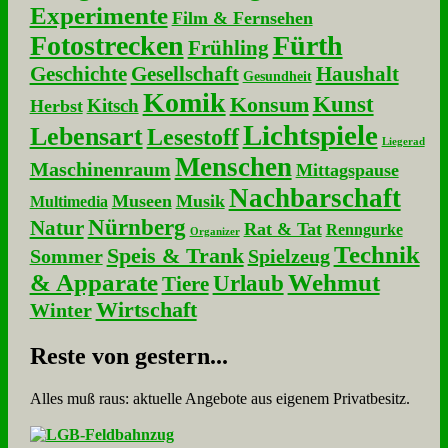
Experimente
Film & Fernsehen
Fotostrecken
Fürth
Frühling
Geschichte
Gesellschaft
Haushalt
Gesundheit
Komik
Kunst
Konsum
Kitsch
Herbst
Lichtspiele
Lebensart
Lesestoff
Liegerad
Menschen
Maschinenraum
Mittagspause
Nachbarschaft
Museen
Musik
Multimedia
Nürnberg
Natur
Rat & Tat
Renngurke
Organizer
Technik
Speis & Trank
Sommer
Spielzeug
& Apparate
Wehmut
Urlaub
Tiere
Wirtschaft
Winter
Re­ste von ge­stern...
Alles muß raus: aktuelle An­ge­bo­te aus eigenem Privatbesitz.