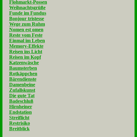
Flohmarkt-Possen
Weihnachtsgrüße
Funde im Fundus
Bonjour tristesse
Wege zum Ruhm
Nomen est omen
Reste vom Feste
Einmal im Leben
Memory-Effekte
Reisen ins Licht
Reisen im Kopf
Katzenwäsche
Baumsterben
Rotkäppchen
Bärendienste
Damenbeine
Zufallskunst
Die gute Tat
Badeschluß
Hirnheiner
Endstation
Streiflicht
Restrisiko
Breitblick