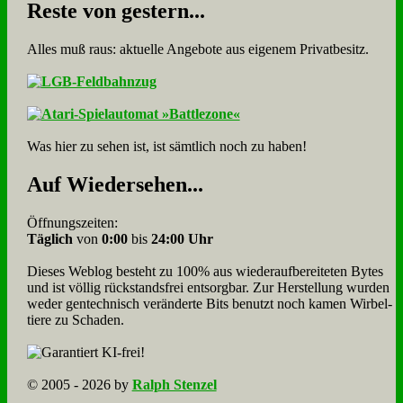
Re­ste von ge­stern...
Alles muß raus: aktuelle An­ge­bo­te aus eigenem Privatbesitz.
Was hier zu sehen ist, ist sämt­lich noch zu haben!
Auf Wie­der­se­hen...
Öffnungszeiten:
Täglich
von
0:00
bis
24:00 Uhr
Dieses Weblog besteht zu 100% aus wie­der­auf­bereite­ten Bytes
und ist völlig rück­stands­frei ent­sorg­bar. Zur Herstellung wurden
weder gen­tech­nisch veränderte Bits benutzt noch kamen Wir­bel­
tiere zu Scha­den.
© 2005 - 2026 by
Ralph Stenzel