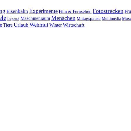
ng
Fotostrecken
Experimente
Eisenbahn
Frü
Film & Fernsehen
ele
Menschen
Maschinenraum
Mittagspause
Mus
Multimedia
Liegerad
e
Wehmut
Urlaub
Tiere
Wirtschaft
Winter