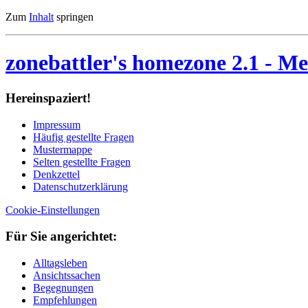
Zum
Inhalt
springen
zonebattler's homezone 2.1
- Me
Her­ein­spa­ziert!
Im­pres­sum
Häu­fig ge­stell­te Fra­gen
Mu­ster­map­pe
Sel­ten ge­stell­te Fra­gen
Denk­zet­tel
Da­ten­schutz­er­klä­rung
Cookie-Einstellungen
Für Sie an­ge­rich­tet:
Alltagsleben
Ansichtssachen
Begegnungen
Empfehlungen