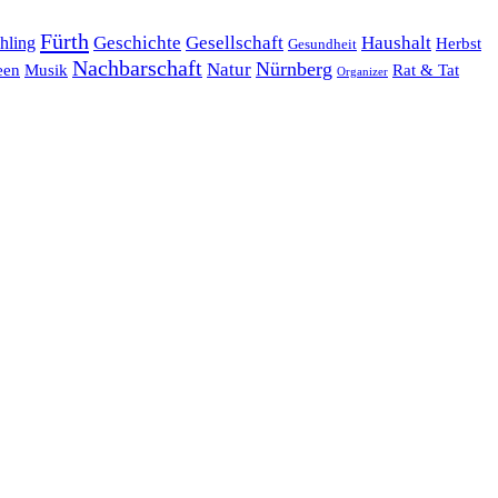
Fürth
hling
Geschichte
Gesellschaft
Haushalt
Herbst
Gesundheit
Nachbarschaft
Nürnberg
Natur
een
Musik
Rat & Tat
Organizer