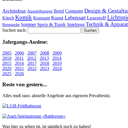
Design & Gestaltu
Architektur
Beruf
Computer
Ausstellungen
Lichtspi
Komik
Lebensart
Kunst
Lesestoff
Konsum
Kitsch
Technik & Apparat
Speis & Trank
Sommer
Spielzeug
Renngurke
Suchen nach:
Jahr­gangs-Aus­le­se:
2005
2006
2007
2008
2009
2010
2011
2012
2013
2014
2015
2016
2017
2018
2019
2020
2021
2022
2023
2024
2025
2026
Re­ste von ge­stern...
Alles muß raus: aktuelle An­ge­bo­te aus eigenem Privatbesitz.
Was hier zu sehen ist, ist sämt­lich noch zu haben!