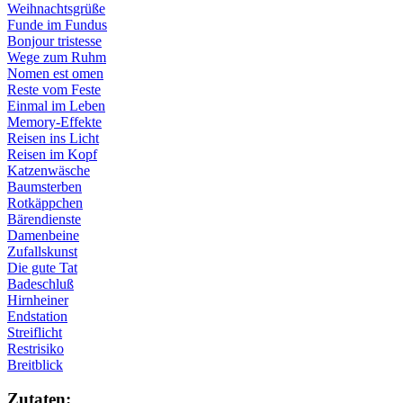
Weihnachtsgrüße
Funde im Fundus
Bonjour tristesse
Wege zum Ruhm
Nomen est omen
Reste vom Feste
Einmal im Leben
Memory-Effekte
Reisen ins Licht
Reisen im Kopf
Katzenwäsche
Baumsterben
Rotkäppchen
Bärendienste
Damenbeine
Zufallskunst
Die gute Tat
Badeschluß
Hirnheiner
Endstation
Streiflicht
Restrisiko
Breitblick
Zu­ta­ten: