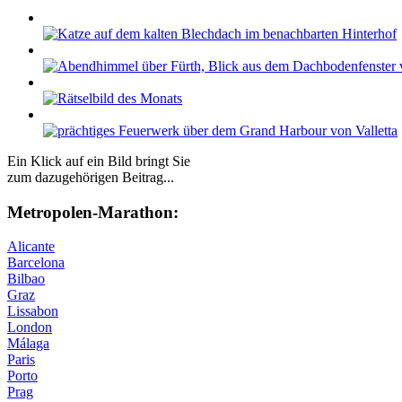
Ein Klick auf ein Bild bringt Sie
zum dazugehörigen Beitrag...
Me­tro­po­len-Ma­ra­thon:
Alicante
Barcelona
Bilbao
Graz
Lissabon
London
Málaga
Paris
Porto
Prag