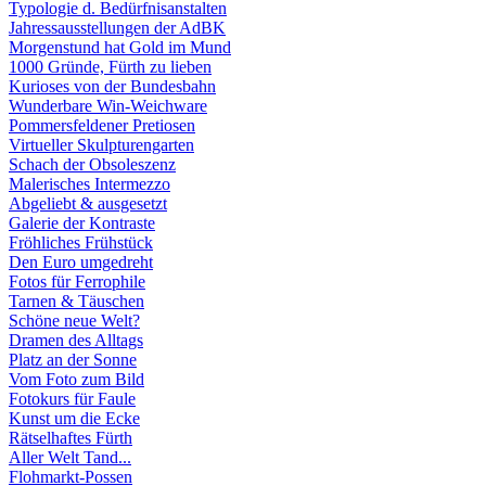
Typologie d. Bedürfnisanstalten
Jahressausstellungen der AdBK
Morgenstund hat Gold im Mund
1000 Gründe, Fürth zu lieben
Kurioses von der Bundesbahn
Wunderbare Win-Weichware
Pommersfeldener Pretiosen
Virtueller Skulpturengarten
Schach der Obsoleszenz
Malerisches Intermezzo
Abgeliebt & ausgesetzt
Galerie der Kontraste
Fröhliches Frühstück
Den Euro umgedreht
Fotos für Ferrophile
Tarnen & Täuschen
Schöne neue Welt?
Dramen des Alltags
Platz an der Sonne
Vom Foto zum Bild
Fotokurs für Faule
Kunst um die Ecke
Rätselhaftes Fürth
Aller Welt Tand...
Flohmarkt-Possen