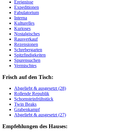
Ereignisse
Expeditionen
Fabulatorium
Interna
Kulturelles
Kurioses
Nostalgisches
Rausverkauf
Rezensionen
Schrebergarten
Spitzfindigkeiten
Spurensuchen
Vermischtes
Frisch auf den Tisch:
Ab­ge­liebt & aus­ge­setzt (28)
Rol­len­de Re­pu­blik
Schorn­stein­früh­stück
Twin Beaks
Gra­ben­kampf
Ab­ge­liebt & aus­ge­setzt (27)
Empfehlungen des Hauses: