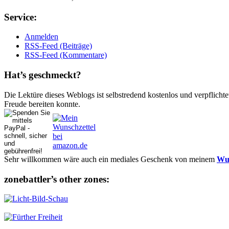
Ser­vice:
Anmelden
RSS-Feed (Beiträge)
RSS-Feed (Kommentare)
Hat’s ge­schmeckt?
Die Lektüre dieses Weblogs ist selbstredend kostenlos und ver­pflich­te
Freude bereiten konnte.
Sehr willkommen wäre auch ein mediales Geschenk von meinem
Wun
zonebattler’s other zo­nes: