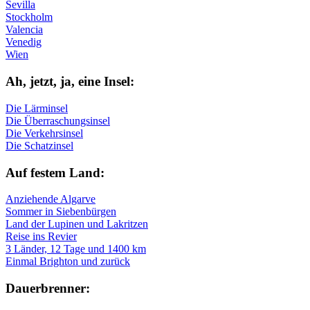
Sevilla
Stockholm
Valencia
Venedig
Wien
Ah, jetzt, ja, ei­ne In­sel:
Die Lärminsel
Die Überraschungsinsel
Die Verkehrsinsel
Die Schatzinsel
Auf fe­stem Land:
Anziehende Algarve
Sommer in Siebenbürgen
Land der Lupinen und Lakritzen
Reise ins Revier
3 Länder, 12 Tage und 1400 km
Einmal Brighton und zurück
Dau­er­bren­ner: